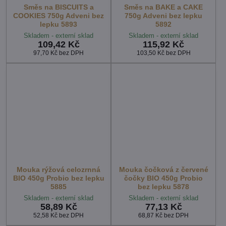
Směs na BISCUITS a
Směs na BAKE a CAKE
COOKIES 750g Adveni bez
750g Adveni bez lepku
lepku 5893
5892
Skladem - externí sklad
Skladem - externí sklad
109,42 Kč
115,92 Kč
97,70 Kč
bez DPH
103,50 Kč
bez DPH
Mouka rýžová celozrnná
Mouka čočková z červené
BIO 450g Probio bez lepku
čočky BIO 450g Probio
5885
bez lepku 5878
Skladem - externí sklad
Skladem - externí sklad
58,89 Kč
77,13 Kč
52,58 Kč
bez DPH
68,87 Kč
bez DPH