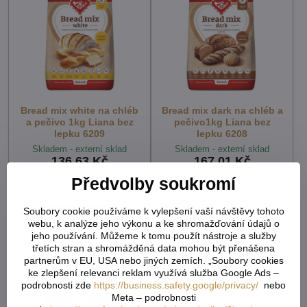
Bread mix white na chléb
Bread mix dark na chléb a
a pečivo 1kg Liana bez
pečivo1kg Liana bez
lepku 6209
lepku 6208
Skladem - externí sklad
Skladem - externí sklad
136,63 Kč
167,01 Kč
121,99 Kč
bez DPH
149,11 Kč
bez DPH
Předvolby soukromí
Soubory cookie používáme k vylepšení vaší návštěvy tohoto
webu, k analýze jeho výkonu a ke shromažďování údajů o
jeho používání. Můžeme k tomu použít nástroje a služby
třetích stran a shromážděná data mohou být přenášena
partnerům v EU, USA nebo jiných zemích. „Soubory cookies
ke zlepšení relevanci reklam využívá služba Google Ads –
podrobnosti zde
https://business.safety.google/privacy/
nebo
Meta – podrobnosti