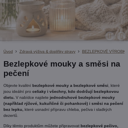
Úvod
Zdravá výživa & doplňky stravy
BEZLEPKOVÉ VÝROBKY
Bezlepkové mouky a směsi na
pečení
Objevte kvalitní
bezlepkové mouky a bezlepkové směsi
, které
jsou ideální pro
celiaky i všechny, kdo dodržují bezlepkovou
dietu.
V nabídce najdete
jednodruhové bezlepkové mouky
(například rýžové, kukuřičné či pohankové) i směsi na pečení
bez lepku,
které usnadní přípravu chleba, pečiva i sladkých
dezertů.
Díky těmto produktům můžete připravovat
bezlepkové pečivo,