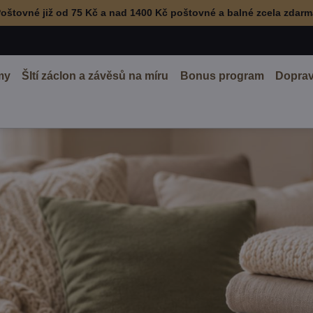
oštovné již od 75 Kč a nad 1400 Kč poštovné a balné zcela zdar
my
ŠItí záclon a závěsů na míru
Bonus program
Doprav