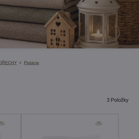
OŘECHY
Pistácie
3
Položky