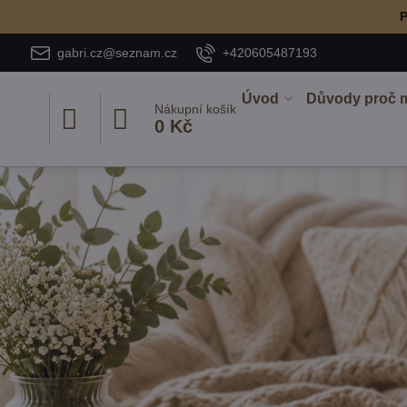
P
gabri.cz@seznam.cz
+420605487193
Úvod
Důvody proč 
Nákupní košík
0 Kč