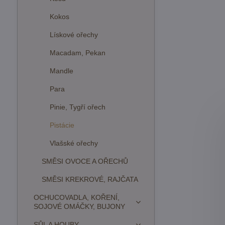
Kokos
Lískové ořechy
Macadam, Pekan
Mandle
Para
Pinie, Tygří ořech
Pistácie
Vlašské ořechy
SMĚSI OVOCE A OŘECHŮ
SMĚSI KREKROVÉ, RAJČATA
OCHUCOVADLA, KOŘENÍ,
SOJOVÉ OMÁČKY, BUJONY
SŮL A HOUBY