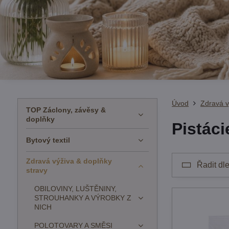
Úvod
Zdravá v
TOP Záclony, závěsy &
doplňky
Pistáci
Bytový textil
Zdravá výživa & doplňky
Řadit dle
stravy
OBILOVINY, LUŠTĚNINY,
STROUHANKY A VÝROBKY Z
NICH
POLOTOVARY A SMĚSI