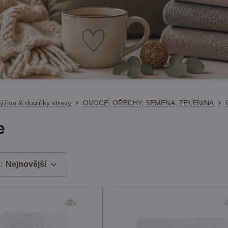
ýživa & doplňky stravy
OVOCE, OŘECHY, SEMENA, ZELENINA
e
:
Nejnovější