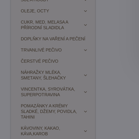
OLEJE, OCTY
CUKR, MED, MELASA A
PŘÍRODNÍ SLADIDLA
DOPLŇKY NA VAŘENÍ A PEČENÍ
TRVANLIVÉ PEČIVO
ČERSTVÉ PEČIVO
NÁHRAŽKY MLÉKA,
SMETANY, ŠLEHAČKY
VINCENTKA, SYROVÁTKA,
SUPERPOTRAVINA
POMAZÁNKY A KRÉMY
SLADKÉ, DŽEMY, POVIDLA,
TAHINI
KÁVOVINY, KAKAO,
KÁVA,KAROB