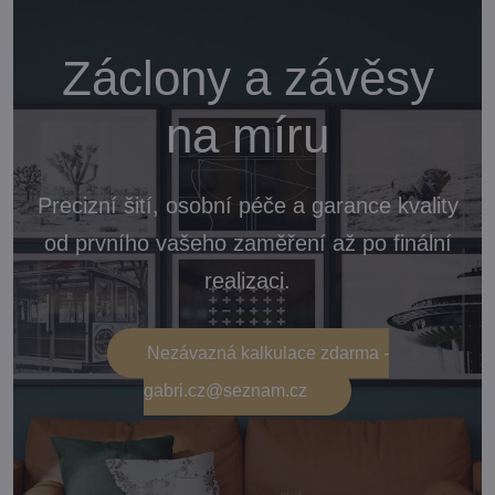
Záclony a závěsy
na míru
Precizní šití, osobní péče a garance kvality
od prvního vašeho zaměření až po finální
realizaci.
Nezávazná kalkulace zdarma -
gabri.cz@seznam.cz