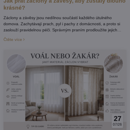
Jak prát záclony a závěsy, aby zůstaly dlouho
krásné?
Záclony a závěsy jsou nedílnou součástí každého útulného
domova. Zachytávají prach, pyl i pachy z domácnosti, a proto si
zaslouží pravidelnou péči. Správným praním prodloužíte jejich
životnost, zachováte jejich barvu, tvar i svěžest. Připravili jsme pro
Čtěte více
vás jednoduchý návod, jak záclony a závěsy prát, aby vypadaly
jako nové.
27
07/26