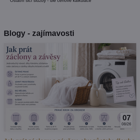
Ostatní šicí služby - dle cenové kalkulace
Blogy - zajímavosti
07
08/26