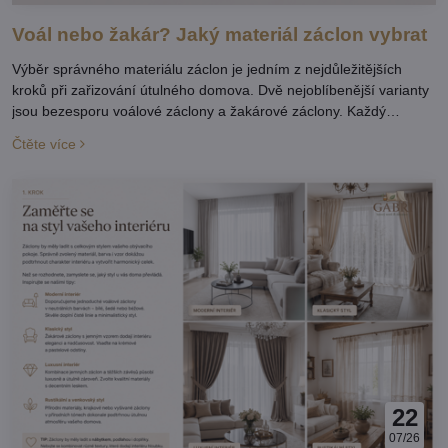
Voál nebo žakár? Jaký materiál záclon vybrat
Výběr správného materiálu záclon je jedním z nejdůležitějších
kroků při zařizování útulného domova. Dvě nejoblíbenější varianty
jsou bezesporu voálové záclony a žakárové záclony. Každý
materiál má své kouzlo, výhody i ideální využití. Nevíte, který z
Čtěte více
nich bude nejlepší právě pro váš interiér? Poradíme vám.
22
07/26