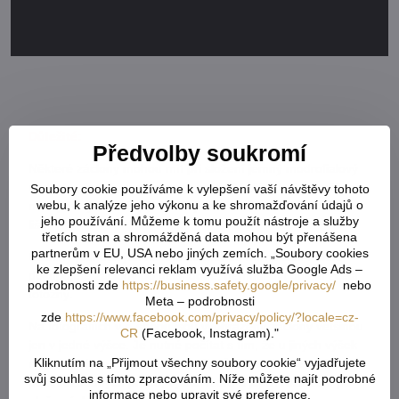
Důležité:
Předvolby soukromí
Některé záclony mohou mít při složení jemný modrofialový
nádech – jedná se o ochranu proti UV záření. Po pověšení
Soubory cookie používáme k vylepšení vaší návštěvy tohoto
webu, k analýze jeho výkonu a ke shromažďování údajů o
není patrný. Odstíny jednotlivých návinů se mohou mírně
jeho používání. Můžeme k tomu použít nástroje a služby
lišit.
třetích stran a shromážděná data mohou být přenášena
partnerům v EU, USA nebo jiných zemích. „Soubory cookies
Odstíny jednotlivých návinů se mohou mírně lišit. Pokud
ke zlepšení relevanci reklam využívá služba Google Ads –
dokupujete záclony po delší době, nemusí být odstín zcela
podrobnosti zde
https://business.safety.google/privacy/
nebo
totožný.
Meta – podrobnosti
zde
https://www.facebook.com/privacy/policy/?locale=cz-
Na fotografiích v e-shopu jsou vyobrazeny záclony většinou
CR
(Facebook, Instagram)."
jen v jedné výšce. Je nutné počítat s tím, že u jiných výšek
Kliknutím na „Přijmout všechny soubory cookie“ vyjadřujete
stejné záclony může být vzor přizpůsoben. Může se lišit
svůj souhlas s tímto zpracováním. Níže můžete najít podrobné
počet ozdobných pruhů, výška vzorů a jejich rozložení po
informace nebo upravit své preference.