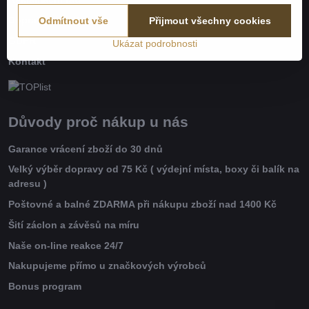
Doprava a platba
Odmítnout vše
Přijmout všechny cookies
GDPR
Ukázat podrobnosti
Kontakt
Důvody proč nákup u nás
Garance vrácení zboží do 30 dnů
Velký výběr dopravy od 75 Kč ( výdejní místa, boxy či balík na
adresu )
Poštovné a balné ZDARMA při nákupu zboží nad 1400 Kč
Šití záclon a závěsů na míru
Naše on-line reakce 24/7
Nakupujeme přímo u značkových výrobců
Bonus program