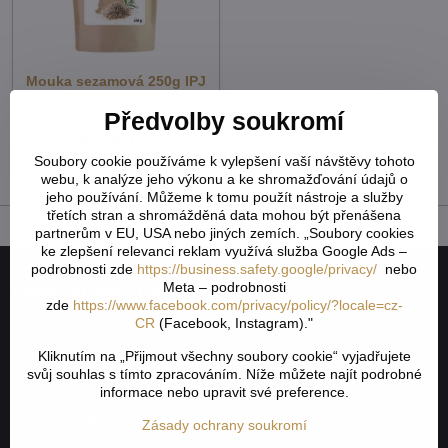
Mouka sezamová 250g IPJ
NATUR 2560
Předvolby soukromí
Skladem - externí sklad
60,59 Kč
54,10 Kč
bez DPH
Soubory cookie používáme k vylepšení vaší návštěvy tohoto
webu, k analýze jeho výkonu a ke shromažďování údajů o
jeho používání. Můžeme k tomu použít nástroje a služby
třetích stran a shromážděná data mohou být přenášena
partnerům v EU, USA nebo jiných zemích. „Soubory cookies
ke zlepšení relevanci reklam využívá služba Google Ads –
podrobnosti zde
https://business.safety.google/privacy/
nebo
Naše společnost
Meta – podrobnosti
zde
https://www.facebook.com/privacy/policy/?locale=cz-
CR
(Facebook, Instagram)."
Jak to všechno začalo
Kliknutím na „Přijmout všechny soubory cookie“ vyjadřujete
Obchodní podmínky
svůj souhlas s tímto zpracováním. Níže můžete najít podrobné
Odstoupení od smlouvy
informace nebo upravit své preference.
Nevyzvednutá objednávka na dobírku
Zásady ochrany soukromí
Reklamační řád