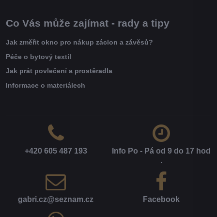
Co Vás může zajímat - rady a tipy
Jak změřit okno pro nákup záclon a závěsů?
Péče o bytový textil
Jak prát povlečení a prostěradla
Informace o materiálech
+420 605 487 193
Info Po - Pá od 9 do 17 hod​
.
gabri​.cz​@seznam​.cz
Facebook