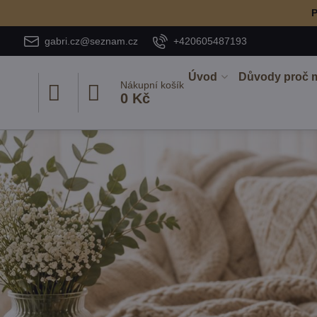
P
gabri.cz@seznam.cz
+420605487193
Úvod
Důvody proč 
Nákupní košík
0 Kč