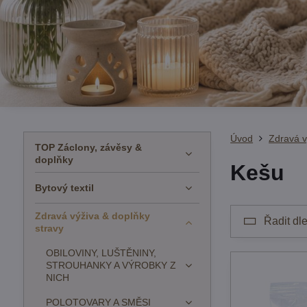
Úvod
Zdravá v
TOP Záclony, závěsy &
doplňky
Kešu
Bytový textil
Zdravá výživa & doplňky
Řadit dle
stravy
OBILOVINY, LUŠTĚNINY,
STROUHANKY A VÝROBKY Z
NICH
POLOTOVARY A SMĚSI