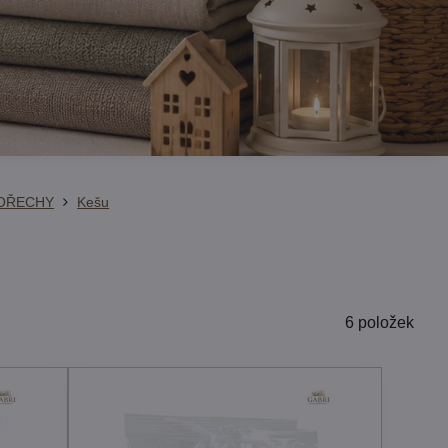
OŘECHY
Kešu
6
položek