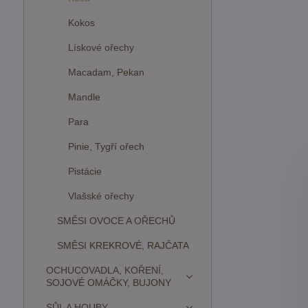
Kokos
Lískové ořechy
Macadam, Pekan
Mandle
Para
Pinie, Tygří ořech
Pistácie
Vlašské ořechy
SMĚSI OVOCE A OŘECHŮ
SMĚSI KREKROVÉ, RAJČATA
OCHUCOVADLA, KOŘENÍ,
SOJOVÉ OMÁČKY, BUJONY
SŮL A HOUBY