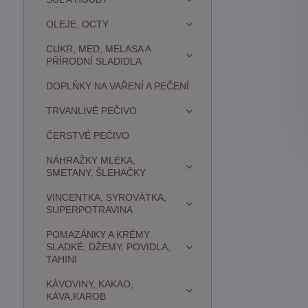
OLEJE, OCTY
CUKR, MED, MELASA A
PŘÍRODNÍ SLADIDLA
DOPLŇKY NA VAŘENÍ A PEČENÍ
TRVANLIVÉ PEČIVO
ČERSTVÉ PEČIVO
NÁHRAŽKY MLÉKA,
SMETANY, ŠLEHAČKY
VINCENTKA, SYROVÁTKA,
SUPERPOTRAVINA
POMAZÁNKY A KRÉMY
SLADKÉ, DŽEMY, POVIDLA,
TAHINI
KÁVOVINY, KAKAO,
KÁVA,KAROB