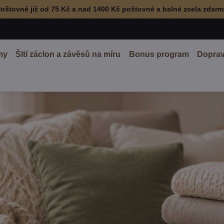
oštovné již od 75 Kč a nad 1400 Kč poštovné a balné zcela zdar
my
ŠItí záclon a závěsů na míru
Bonus program
Doprav