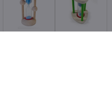
Hess Přesýpací hodiny
Hess Přesýpací hodiny
přírodní
sovička pro měření doby
čištění zubů
Skladem - externí sklad
236,68 Kč
Skladem - externí sklad
236,68 Kč
195,60 Kč
bez DPH
195,60 Kč
bez DPH