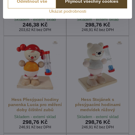
Odmítnout vše
Přijmout všechny cookies
Hess Stojánek na zubní
Hess Přesýpací hodiny
kartáček s přesýpacími
panáček Luis pro měření
Ukázat podrobnosti
hodinami 1 ks
doby čištění zubů
Skladem - externí sklad
Skladem - externí sklad
246,38 Kč
298,76 Kč
203,62 Kč
bez DPH
246,91 Kč
bez DPH
Hess Přesýpací hodiny
Hess Stojánek s
panenka Lucia pro měření
přesýpacími hodinami
doby čištění zubů
medvídek růžový
Skladem - externí sklad
Skladem - externí sklad
298,76 Kč
298,76 Kč
246,91 Kč
bez DPH
246,91 Kč
bez DPH