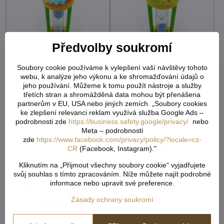
Předvolby soukromí
Hess Přesýpací hodiny
Hess Přesýpací hodiny
Soubory cookie používáme k vylepšení vaší návštěvy tohoto
pro měření doby čištění
pro měření doby čištění
webu, k analýze jeho výkonu a ke shromažďování údajů o
zubů Dinosaurus
zubů Jednorožec
jeho používání. Můžeme k tomu použít nástroje a služby
třetích stran a shromážděná data mohou být přenášena
Skladem - externí sklad
Skladem - externí sklad
236,68 Kč
236,68 Kč
partnerům v EU, USA nebo jiných zemích. „Soubory cookies
ke zlepšení relevanci reklam využívá služba Google Ads –
195,60 Kč
bez DPH
195,60 Kč
bez DPH
podrobnosti zde
https://business.safety.google/privacy/
nebo
Meta – podrobnosti
zde
https://www.facebook.com/privacy/policy/?locale=cz-
CR
(Facebook, Instagram)."
Kliknutím na „Přijmout všechny soubory cookie“ vyjadřujete
svůj souhlas s tímto zpracováním. Níže můžete najít podrobné
informace nebo upravit své preference.
Zásady ochrany soukromí