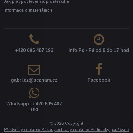
Jak prát povlečení a prostěradla
Informace o materiálech
+420 605 487 193
Info Po - Pá od 9 do 17 hod​
.
gabri​.cz​@seznam​.cz
Facebook
Whatsapp: + 420 605 487
193
©
2026
Copyright
Předvolby soukromí
Zásady ochrany soukromí
Podmínky používání