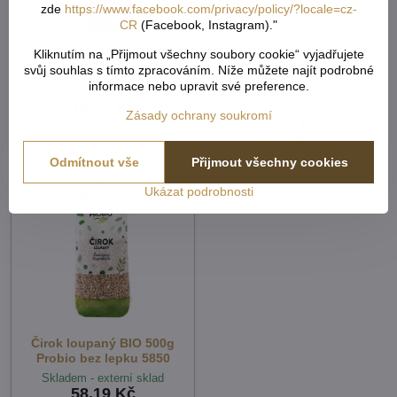
zde
https://www.facebook.com/privacy/policy/?locale=cz-
CR
(Facebook, Instagram)."
Kliknutím na „Přijmout všechny soubory cookie“ vyjadřujete
Pohankové slupky 200g
Vločky ovesné BEZ
svůj souhlas s tímto zpracováním. Níže můžete najít podrobné
Šmajstrla bez lepku 6025
LEPKU celé 250g ČR ZP
informace nebo upravit své preference.
5967
Skladem - externí sklad
15,59 Kč
Skladem - externí sklad
Zásady ochrany soukromí
23,67 Kč
13,92 Kč
bez DPH
21,13 Kč
bez DPH
Odmítnout vše
Přijmout všechny cookies
Ukázat podrobnosti
Čirok loupaný BIO 500g
Probio bez lepku 5850
Skladem - externí sklad
58,19 Kč