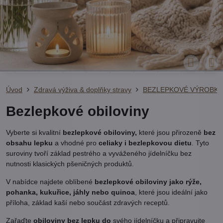
Úvod
Zdravá výživa & doplňky stravy
BEZLEPKOVÉ VÝROBKY
Bezlepkové obiloviny
Vyberte si kvalitní
bezlepkové obiloviny,
které jsou přirozeně
bez
obsahu lepku
a vhodné pro
celiaky i bezlepkovou dietu
. Tyto
suroviny tvoří základ pestrého a vyváženého jídelníčku bez
nutnosti klasických pšeničných produktů.
V nabídce najdete oblíbené
bezlepkové obiloviny jako rýže,
pohanka, kukuřice, jáhly nebo quinoa
, které jsou ideální jako
příloha, základ kaší nebo součást zdravých receptů.
Zařaďte
obiloviny bez lepku do
svého jídelníčku a připravujte