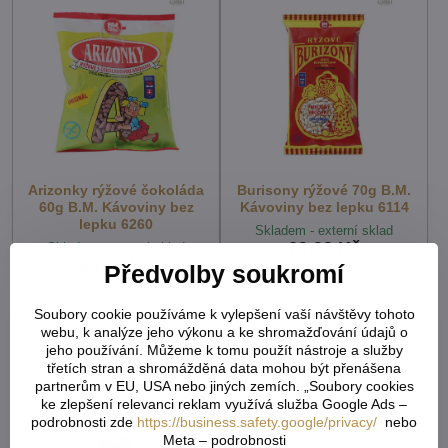
Arizonky rýžové čokoláda
Burisony rýžové 70g B.M.
60g B.M. Kávoviny bez
Kávoviny bez lepku 6114
lepku 6260
Skladem - externí sklad
29,98 Kč
Skladem - externí sklad
24,81 Kč
26,77 Kč
bez DPH
Předvolby soukromí
22,15 Kč
bez DPH
Soubory cookie používáme k vylepšení vaší návštěvy tohoto
webu, k analýze jeho výkonu a ke shromažďování údajů o
jeho používání. Můžeme k tomu použít nástroje a služby
třetích stran a shromážděná data mohou být přenášena
partnerům v EU, USA nebo jiných zemích. „Soubory cookies
ke zlepšení relevanci reklam využívá služba Google Ads –
podrobnosti zde
https://business.safety.google/privacy/
nebo
Meta – podrobnosti