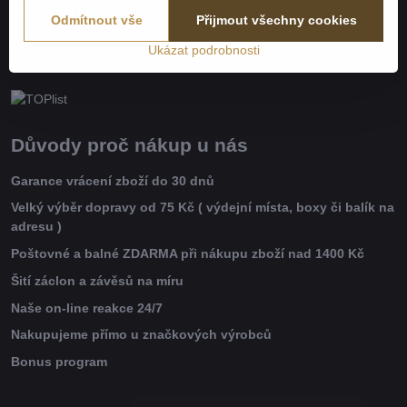
Doprava a platba
Odmítnout vše
Přijmout všechny cookies
GDPR
Ukázat podrobnosti
Kontakt
Důvody proč nákup u nás
Garance vrácení zboží do 30 dnů
Velký výběr dopravy od 75 Kč ( výdejní místa, boxy či balík na
adresu )
Poštovné a balné ZDARMA při nákupu zboží nad 1400 Kč
Šití záclon a závěsů na míru
Naše on-line reakce 24/7
Nakupujeme přímo u značkových výrobců
Bonus program