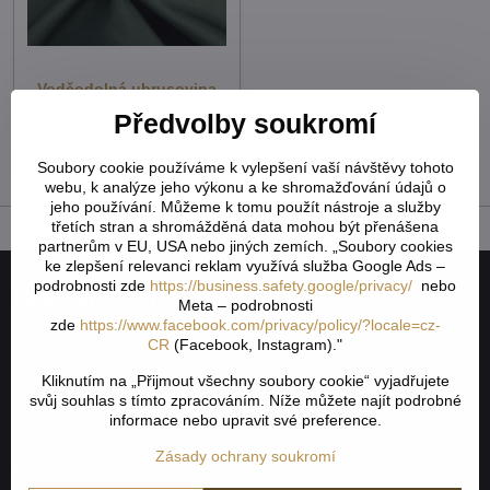
Voděodolná ubrusovina
Skladem - externí sklad
Předvolby soukromí
131,62 Kč
108,78 Kč
bez DPH
Soubory cookie používáme k vylepšení vaší návštěvy tohoto
webu, k analýze jeho výkonu a ke shromažďování údajů o
jeho používání. Můžeme k tomu použít nástroje a služby
třetích stran a shromážděná data mohou být přenášena
partnerům v EU, USA nebo jiných zemích. „Soubory cookies
ke zlepšení relevanci reklam využívá služba Google Ads –
podrobnosti zde
https://business.safety.google/privacy/
nebo
Naše společnost
Meta – podrobnosti
zde
https://www.facebook.com/privacy/policy/?locale=cz-
Jak to všechno začalo
CR
(Facebook, Instagram)."
Obchodní podmínky
Kliknutím na „Přijmout všechny soubory cookie“ vyjadřujete
svůj souhlas s tímto zpracováním. Níže můžete najít podrobné
Odstoupení od smlouvy
informace nebo upravit své preference.
Nevyzvednutá objednávka na dobírku
Zásady ochrany soukromí
Reklamační řád