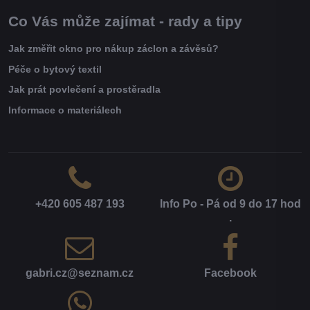
Co Vás může zajímat - rady a tipy
Jak změřit okno pro nákup záclon a závěsů?
Péče o bytový textil
Jak prát povlečení a prostěradla
Informace o materiálech
+420 605 487 193
Info Po - Pá od 9 do 17 hod​
.
gabri​.cz​@seznam​.cz
Facebook