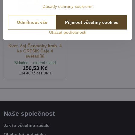
Zásady ochrany soukromí
Odmítnout vše
Přijmout všechny cookies
Ukázat podrobnosti
Kvet. čaj Červánky krab. 4
ks GREŠÍK Čaje 4
světadílů
Skladem - externí sklad
150,53 Kč
134,40 Kč
bez DPH
Naše společnost
Jak to všechno začalo
Obchodní podmínky