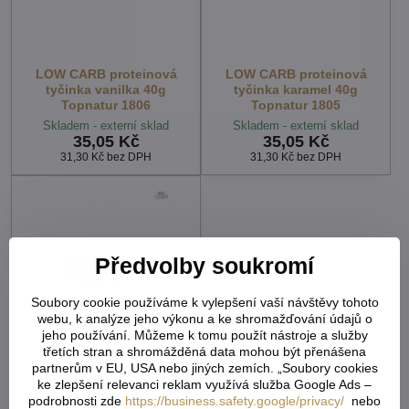
LOW CARB proteinová
LOW CARB proteinová
tyčinka vanilka 40g
tyčinka karamel 40g
Topnatur 1806
Topnatur 1805
Skladem - externí sklad
Skladem - externí sklad
35,05 Kč
35,05 Kč
31,30 Kč
bez DPH
31,30 Kč
bez DPH
Předvolby soukromí
Soubory cookie používáme k vylepšení vaší návštěvy tohoto
webu, k analýze jeho výkonu a ke shromažďování údajů o
jeho používání. Můžeme k tomu použít nástroje a služby
třetích stran a shromážděná data mohou být přenášena
partnerům v EU, USA nebo jiných zemích. „Soubory cookies
LOW CARB tyčinka kokos
malina 40g Topnatur bez
ke zlepšení relevanci reklam využívá služba Google Ads –
lepku 1428
podrobnosti zde
https://business.safety.google/privacy/
nebo