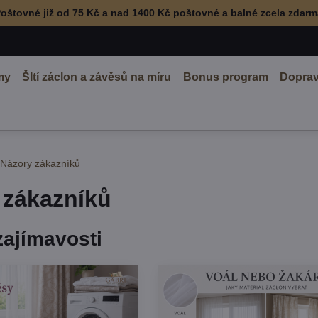
oštovné již od 75 Kč a nad 1400 Kč poštovné a balné zcela zdar
my
ŠItí záclon a závěsů na míru
Bonus program
Doprav
Názory zákazníků
 zákazníků
zajímavosti