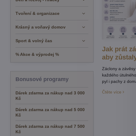
Tvoření & organizace
Krásný a voňavý domov
Sport & volný čas
Jak prát z
% Akce & výprodej %
aby zůstal
Záclony a závěsy 
každého útulného
Bonusové programy
pyl i pachy z domá
pravidelnou péči
Čtěte více
Dárek zdarma za nákup nad 3 000
jejich životnost, z
Kč
svěžest. Připravi
návod, jak záclon
Dárek zdarma za nákup nad 5 000
jako nové.
Kč
Dárek zdarma za nákup nad 7 500
Kč