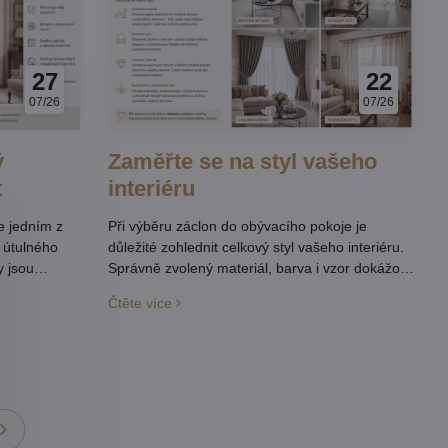
27
22
07/26
07/26
ý
Zaměřte se na styl vašeho
t
interiéru
e jedním z
Při výběru záclon do obývacího pokoje je
í útulného
důležité zohlednit celkový styl vašeho interiéru.
y jsou
Správně zvolený materiál, barva i vzor dokážou
ové záclony.
podtrhnout atmosféru místnosti a vytvořit
Čtěte více
y i ideální
harmonický celek.
jlepší právě