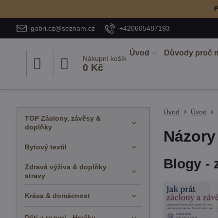
P
gabri.cz@seznam.cz
+420605487193
Úvod
Důvody proč 
Nákupní košík
0 Kč
Úvod
Úvod
TOP Záclony, závěsy &
doplňky
Názory
Bytový textil
Blogy - 
Zdravá výživa & doplňky
stravy
Krása & domácnost
Děti a rozvoj - Hračky