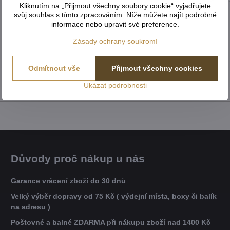
Kliknutím na „Přijmout všechny soubory cookie“ vyjadřujete
svůj souhlas s tímto zpracováním. Níže můžete najít podrobné
informace nebo upravit své preference.
Zásady ochrany soukromí
Odmítnout vše
Přijmout všechny cookies
Ukázat podrobnosti
Důvody proč nákup u nás
Garance vrácení zboží do 30 dnů
Velký výběr dopravy od 75 Kč ( výdejní místa, boxy či balík
na adresu )
Poštovné a balné ZDARMA při nákupu zboží nad 1400 Kč