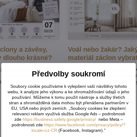
07
08/26
áclony a závěsy,
Voál nebo žakár? Jak
y dlouho krásné?
materiál záclon vybra
jsou nedílnou součástí
Výběr správného materiálu záclon j
Předvolby soukromí
 domova. Zachytávají prach,
nejdůležitějších kroků při zařizován
cnosti, a proto si zaslouží
domova. Dvě nejoblíbenější variant
Soubory cookie používáme k vylepšení vaší návštěvy tohoto
. Správným praním prodloužíte
bezesporu voálové záclony a žakár
webu, k analýze jeho výkonu a ke shromažďování údajů o jeho
Čtěte více
achováte jejich barvu, tvar i
Každý materiál má své kouzlo, výhod
používání. Můžeme k tomu použít nástroje a služby třetích
li jsme pro vás jednoduchý
využití. Nevíte, který z nich bude ne
stran a shromážděná data mohou být přenášena partnerům v
y a závěsy prát, aby vypadaly
pro váš interiér? Poradíme vám.
EU, USA nebo jiných zemích. „Soubory cookies ke zlepšení
Načíst více
relevanci reklam využívá služba Google Ads – podrobnosti
zde
https://business.safety.google/privacy/
nebo Meta –
podrobnosti zde
https://www.facebook.com/privacy/policy/?
locale=cz-CR
(Facebook, Instagram)."
1
2
4