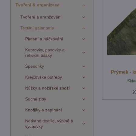
Tvoření & organizace
Tvoření a aranžování
Textilní galanterie
Pletení a háčkování
Keprovky, pasovky a
reflexní pásky
Špendlíky
Prýmek - kr
Krejčovské potřeby
Skla
Nůžky a nožířské zboží
2
Suché zipy
Knoflíky a zapínání
Netkané textilie, výplně a
vycpávky