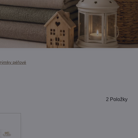
rýmky péřové
2
Položky