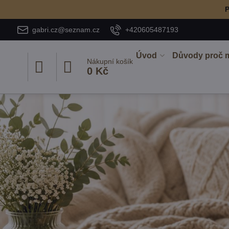
P
gabri.cz@seznam.cz
+420605487193
Úvod
Důvody proč 
Nákupní košík
0 Kč