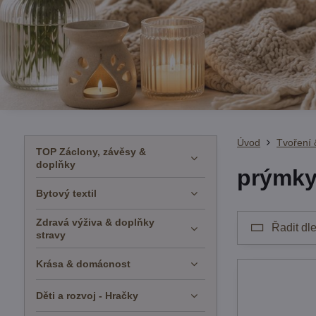
Úvod
Tvoření 
TOP Záclony, závěsy &
doplňky
prýmky
Bytový textil
Zdravá výživa & doplňky
Řadit dle
stravy
Krása & domácnost
Děti a rozvoj - Hračky