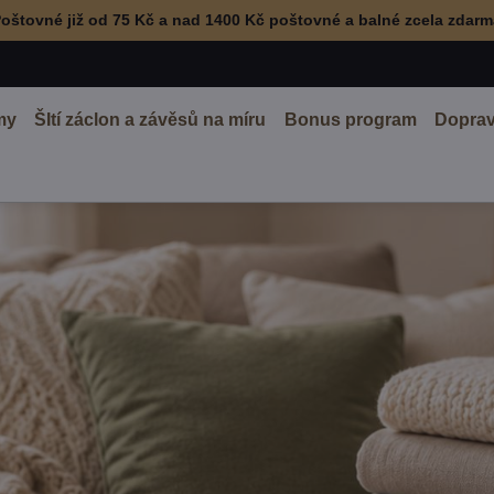
oštovné již od 75 Kč a nad 1400 Kč poštovné a balné zcela zdar
my
ŠItí záclon a závěsů na míru
Bonus program
Doprav