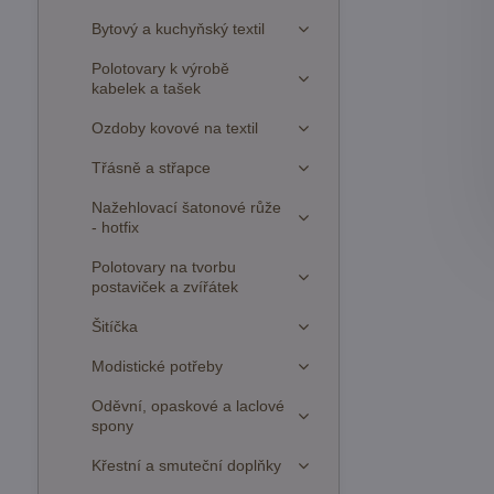
Bytový a kuchyňský textil
Polotovary k výrobě
kabelek a tašek
Ozdoby kovové na textil
Třásně a střapce
Nažehlovací šatonové růže
- hotfix
Polotovary na tvorbu
postaviček a zvířátek
Šitíčka
Modistické potřeby
Oděvní, opaskové a laclové
spony
Křestní a smuteční doplňky