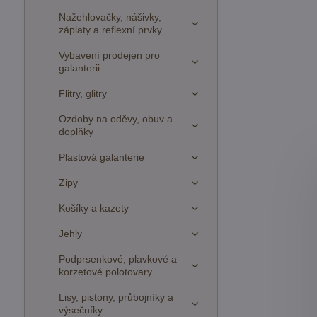
Nažehlovačky, nášivky,
záplaty a reflexní prvky
Vybavení prodejen pro
galanterii
Flitry, glitry
Ozdoby na oděvy, obuv a
doplňky
Plastová galanterie
Zipy
Košíky a kazety
Jehly
Podprsenkové, plavkové a
korzetové polotovary
Lisy, pistony, průbojníky a
výsečníky