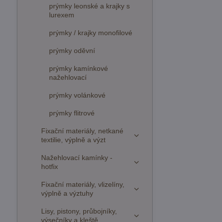
prýmky leonské a krajky s
lurexem
prýmky / krajky monofilové
prýmky oděvní
prýmky kamínkové
nažehlovací
prýmky volánkové
prýmky flitrové
Fixační materiály, netkané
textilie, výplně a výzt
Nažehlovací kamínky -
hotfix
Fixační materiály, vlizelíny,
výplně a výztuhy
Lisy, pistony, průbojníky,
výsečníky a kleště