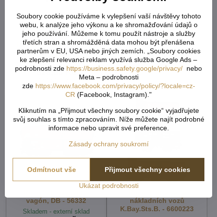
Soubory cookie používáme k vylepšení vaší návštěvy tohoto
webu, k analýze jeho výkonu a ke shromažďování údajů o
jeho používání. Můžeme k tomu použít nástroje a služby
Roco Sada kinematiky
RO10835
třetích stran a shromážděná data mohou být přenášena
krátkého spřáhla 12 ks -
Skladem - externí sklad
partnerům v EU, USA nebo jiných zemích. „Soubory cookies
40343
2679,14 Kč
ke zlepšení relevanci reklam využívá služba Google Ads –
Skladem - externí sklad
2214,17 Kč
bez DPH
podrobnosti zde
https://business.safety.google/privacy/
nebo
628,56 Kč
Meta – podrobnosti
519,47 Kč
bez DPH
zde
https://www.facebook.com/privacy/policy/?locale=cz-
CR
(Facebook, Instagram)."
Kliknutím na „Přijmout všechny soubory cookie“ vyjadřujete
svůj souhlas s tímto zpracováním. Níže můžete najít podrobné
informace nebo upravit své preference.
Zásady ochrany soukromí
Odmítnout vše
Přijmout všechny cookies
Ukázat podrobnosti
Roco Samovýsypný
Roco 3dílná sada
vagón, DB - 56332
nákladních vozů
K.Bay.Sts.B. - 6600223
Skladem - externí sklad