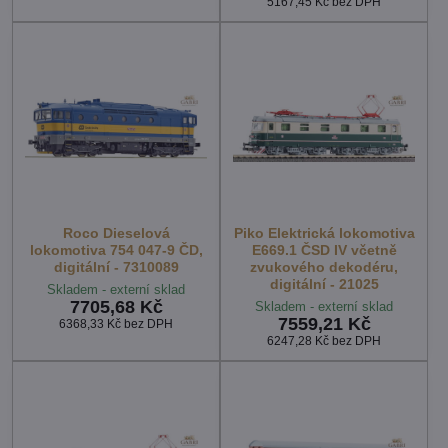
5167,45 Kč
bez DPH
Roco Dieselová
Piko Elektrická lokomotiva
lokomotiva 754 047-9 ČD,
E669.1 ČSD IV včetně
digitální - 7310089
zvukového dekodéru,
digitální - 21025
Skladem - externí sklad
7705,68 Kč
Skladem - externí sklad
7559,21 Kč
6368,33 Kč
bez DPH
6247,28 Kč
bez DPH