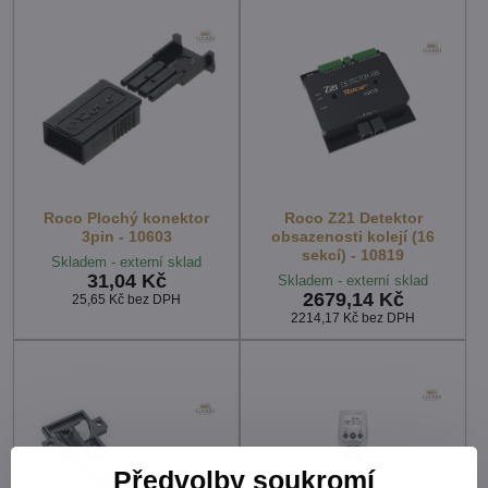
Roco Plochý konektor
Roco Z21 Detektor
3pin - 10603
obsazenosti kolejí (16
sekcí) - 10819
Skladem - externí sklad
31,04 Kč
Skladem - externí sklad
2679,14 Kč
25,65 Kč
bez DPH
2214,17 Kč
bez DPH
Předvolby soukromí