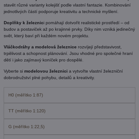
stavět různé varianty kolejišť podle vlastní fantazie. Kombinování
jednotlivých částí podporuje kreativitu a technické myšlení.
Doplňky k železnic
i pomáhají dotvořit realistické prostředí – od
budov a postaviček až po krajinné prvky. Díky nim vzniká jedinečný
svět, který baví při každém novém projektu.
Vláčkodráhy a modelová železnice
rozvíjejí představivost,
trpělivost a schopnost plánování. Jsou vhodné pro společné hraní
dětí i jako zajímavý koníček pro dospělé.
Vyberte si
modelovou železnici
a vytvořte vlastní železniční
dobrodružství plné pohybu, detailů a kreativity.
H0 (měřítko 1:87)
TT (měřítko 1:120)
G (měřítko 1:22,5)