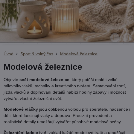
Úvod
Sport & volný čas
Modelová železnice
Modelová železnice
Objevte
svět modelové železnice
, který potěší malé i velké
milovníky vlaků, techniky a kreativního tvoření. Sestavování tratí,
jízda vláčků a doplňování detailů nabízí hodiny zábavy i možnost
vytvářet vlastní železniční svět.
Modelové vláčky
jsou oblíbenou volbou pro sběratele, nadšence i
děti, které fascinují vlaky a doprava. Precizní provedení a
realistické detaily umožňují vytvářet působivé modelové scény.
Železniční koleje
tvoří základ každé modelové tratě a umožňují