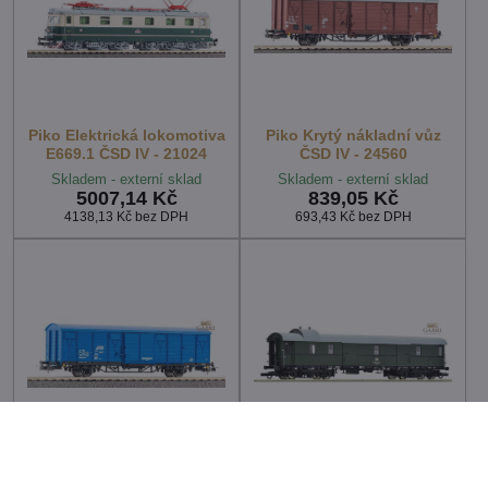
Piko Elektrická lokomotiva
Piko Krytý nákladní vůz
E669.1 ČSD IV - 21024
ČSD IV - 24560
Skladem - externí sklad
Skladem - externí sklad
5007,14 Kč
839,05 Kč
4138,13 Kč
bez DPH
693,43 Kč
bez DPH
Piko Krytý nákladní vůz
Roco Zavazadlový vagón
Gbgkks ČD Cargo VI -
Düe DR IV - 6200226