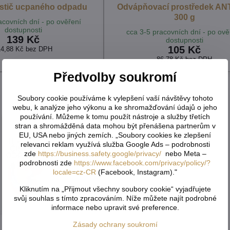
čistič ucpaného odpadu
Odvápňovací prostředek AN
300 g
acovních dní - po ověření
dostupnosti
cca 3-5 pracovních dní - po ově
139 Kč
dostupnosti
105 Kč
14,88 Kč
bez DPH
86,78 Kč
bez DPH
Předvolby soukromí
Soubory cookie používáme k vylepšení vaší návštěvy tohoto
webu, k analýze jeho výkonu a ke shromažďování údajů o jeho
používání. Můžeme k tomu použít nástroje a služby třetích
stran a shromážděná data mohou být přenášena partnerům v
EU, USA nebo jiných zemích. „Soubory cookies ke zlepšení
relevanci reklam využívá služba Google Ads – podrobnosti
zde
https://business.safety.google/privacy/
nebo Meta –
podrobnosti zde
https://www.facebook.com/privacy/policy/?
locale=cz-CR
(Facebook, Instagram)."
Kliknutím na „Přijmout všechny soubory cookie“ vyjadřujete
svůj souhlas s tímto zpracováním. Níže můžete najít podrobné
informace nebo upravit své preference.
Zásady ochrany soukromí