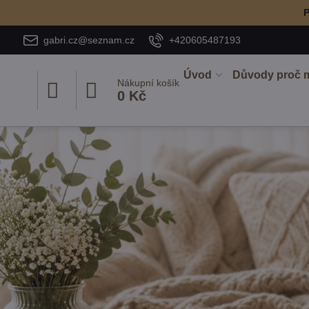
P
gabri.cz@seznam.cz
+420605487193
Úvod
Důvody proč 
Nákupní košík
0 Kč