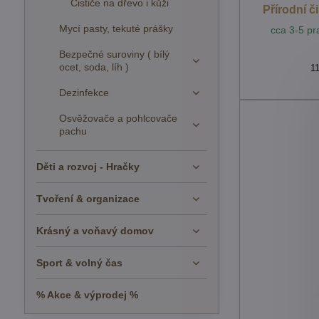
Čističe na dřevo i kůži
Přírodní 
Mycí pasty, tekuté prášky
cca 3-5 pr
Bezpečné suroviny ( bílý
ocet, soda, líh )
1
Dezinfekce
Osvěžovače a pohlcovače
pachu
Děti a rozvoj - Hračky
Tvoření & organizace
Krásný a voňavý domov
Sport & volný čas
% Akce & výprodej %