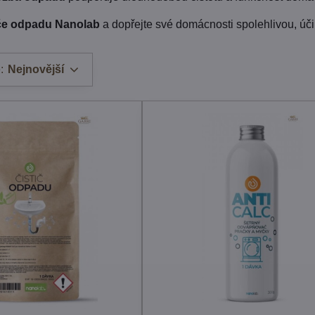
iče odpadu Nanolab
a dopřejte své domácnosti spolehlivou, úč
:
Nejnovější