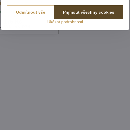
lný Čistič odpadu 1L
acovních dní - po ověření
Odmítnout vše
Přijmout všechny cookies
dostupnosti
175 Kč
Ukázat podrobnosti
44,63 Kč
bez DPH