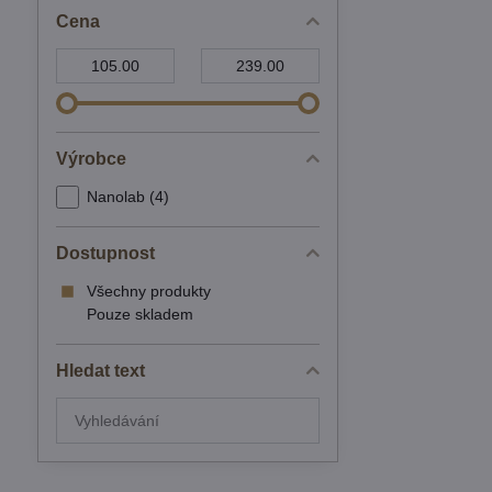
Cena
Od:
Do:
Výrobce
Nanolab (4)
Dostupnost
Všechny produkty
Pouze skladem
Hledat text
Prohledat
výsledky
filtru
fulltextem