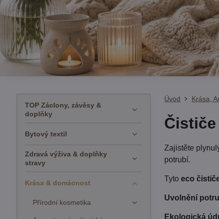
Úvod
Krása, 
TOP Záclony, závěsy &
doplňky
Čistič
Bytový textil
Zajistěte plynu
Zdravá výživa & doplňky
potrubí.
stravy
Tyto
eco čisti
Krása & domácnost
Uvolnění potr
Přírodní kosmetika
Ekologická úd