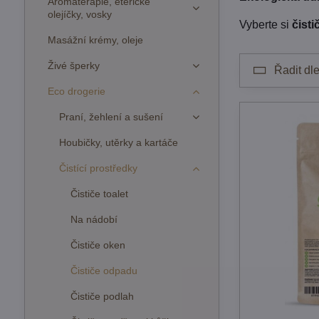
Aromaterapie, éterické
olejíčky, vosky
Vyberte si
čist
Masážní krémy, oleje
Živé šperky
Řadit dle
Eco drogerie
Praní, žehlení a sušení
Houbičky, utěrky a kartáče
Čistící prostředky
Čističe toalet
Na nádobí
Čističe oken
Čističe odpadu
Čističe podlah