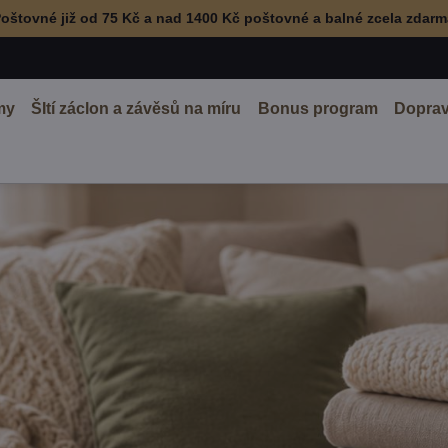
oštovné již od 75 Kč a nad 1400 Kč poštovné a balné zcela zdar
my
ŠItí záclon a závěsů na míru
Bonus program
Doprav