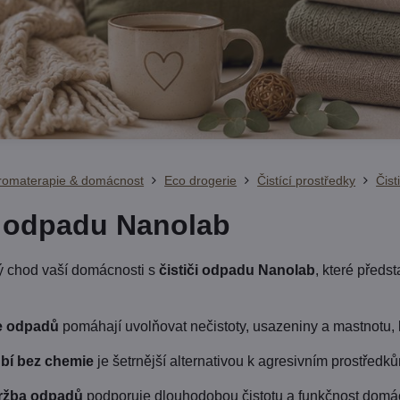
Aromaterapie & domácnost
Eco drogerie
Čistící prostředky
Čist
e odpadu Nanolab
lý chod vaší domácnosti s
čističi odpadu Nanolab
, které předs
če odpadů
pomáhají uvolňovat nečistoty, usazeniny a mastnotu, 
ubí bez chemie
je šetrnější alternativou k agresivním prostředků
ržba odpadů
podporuje dlouhodobou čistotu a funkčnost domá