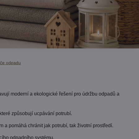
iče odpadu
tavují moderní a ekologické řešení pro údržbu odpadů a
které způsobují ucpávání potrubí.
m a pomáhá chránit jak potrubí, tak životní prostředí.
cího odpadního systému.