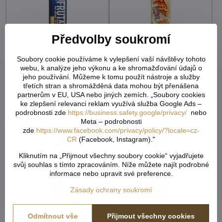
Předvolby soukromí
Soubory cookie používáme k vylepšení vaší návštěvy tohoto
webu, k analýze jeho výkonu a ke shromažďování údajů o
Frutabela original višeň v
FIT musli meruňková v
jeho používání. Můžeme k tomu použít nástroje a služby
jogurtu 30g Fructal 2716
jogurtu 35g 2245
třetích stran a shromážděná data mohou být přenášena
partnerům v EU, USA nebo jiných zemích. „Soubory cookies
Skladem - externí sklad
Skladem - externí sklad
12,01 Kč
11,42 Kč
ke zlepšení relevanci reklam využívá služba Google Ads –
podrobnosti zde
https://business.safety.google/privacy/
nebo
10,72 Kč
bez DPH
10,20 Kč
bez DPH
Meta – podrobnosti
zde
https://www.facebook.com/privacy/policy/?locale=cz-
CR
(Facebook, Instagram)."
Kliknutím na „Přijmout všechny soubory cookie“ vyjadřujete
svůj souhlas s tímto zpracováním. Níže můžete najít podrobné
informace nebo upravit své preference.
Zásady ochrany soukromí
Odmítnout vše
Přijmout všechny cookies