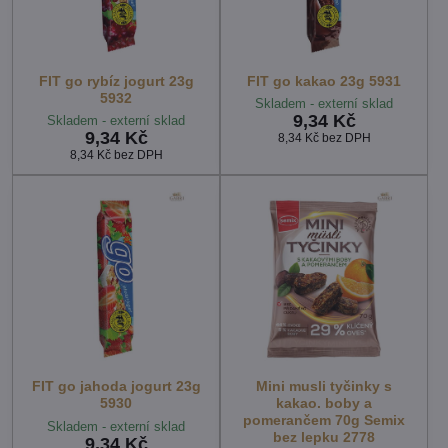
FIT go rybíz jogurt 23g
FIT go kakao 23g 5931
5932
Skladem - externí sklad
9,34 Kč
Skladem - externí sklad
9,34 Kč
8,34 Kč
bez DPH
8,34 Kč
bez DPH
FIT go jahoda jogurt 23g
Mini musli tyčinky s
5930
kakao. boby a
pomerančem 70g Semix
Skladem - externí sklad
bez lepku 2778
9,34 Kč