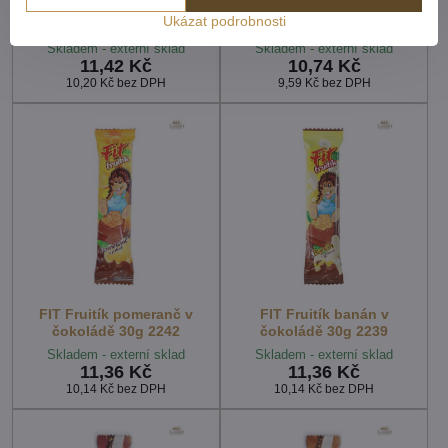
FIT musli malinová v
FIT musli malinová 30g
Ukázat podrobnosti
jogurtu 30g 2244
2243
Skladem - externí sklad
Skladem - externí sklad
11,42 Kč
10,74 Kč
10,20 Kč
bez DPH
9,59 Kč
bez DPH
FIT Fruitík pomeranč v
FIT Fruitík banán v
čokoládě 30g 2242
čokoládě 30g 2239
Skladem - externí sklad
Skladem - externí sklad
11,36 Kč
11,36 Kč
10,14 Kč
bez DPH
10,14 Kč
bez DPH