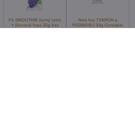
Fit SMOOTHIE černý rybíz
New bar TVAROH a
+ červená řepa 32g bez
PODMÁSLÍ 33g Cereabar
lepku 353
268
Skladem - externí sklad
Skladem - externí sklad
16,97 Kč
18,78 Kč
15,15 Kč
bez DPH
16,77 Kč
bez DPH
New bar TVAROH a
New bar TVAROH a
KAKAO 28gCereabar 266
CITRON 28g Cereabar 265
Skladem - externí sklad
Skladem - externí sklad
17,14 Kč
18,78 Kč