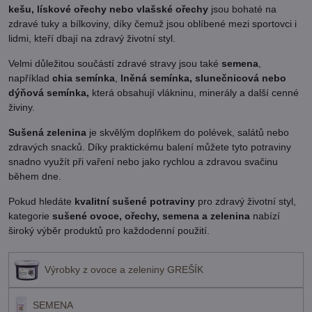
kešu, lískové ořechy nebo vlašské ořechy
jsou bohaté na
zdravé tuky a bílkoviny, díky čemuž jsou oblíbené mezi sportovci i
lidmi, kteří dbají na zdravý životní styl.
Velmi důležitou součástí zdravé stravy jsou také
semena
,
například
chia semínka
,
lněná semínka, slunečnicová nebo
dýňová semínka,
která obsahují vlákninu, minerály a další cenné
živiny.
Sušená zelenina
je skvělým doplňkem do polévek, salátů nebo
zdravých snacků. Díky praktickému balení můžete tyto potraviny
snadno využít při vaření nebo jako rychlou a zdravou svačinu
během dne.
Pokud hledáte
kvalitní sušené potraviny
pro zdravý životní styl,
kategorie
sušené ovoce, ořechy, semena a zelenina
nabízí
široký výběr produktů pro každodenní použití.
Výrobky z ovoce a zeleniny GREŠÍK
SEMENA