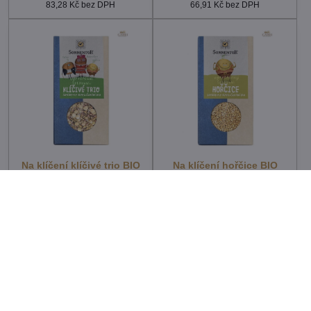
83,28 Kč
bez DPH
66,91 Kč
bez DPH
Na klíčení klíčivé trio BIO
Na klíčení hořčice BIO
120g Sonnentor 6091
120g Sonnentor 6090
Skladem - externí sklad
Skladem - externí sklad
74,94 Kč
74,94 Kč
66,91 Kč
bez DPH
66,91 Kč
bez DPH