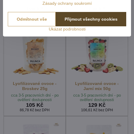
Zásady ochrany soukromí
ověření dostupnosti
ověření dostupnosti
129 Kč
139 Kč
106,61 Kč
bez DPH
114,88 Kč
bez DPH
Odmítnout vše
Přijmout všechny cookies
Ukázat podrobnosti
Lyofilizované ovoce -
Lyofilizované ovoce -
Broskev 25g
Jarní mix 50g
cca 3-5 pracovních dní - po
cca 3-5 pracovních dní - po
ověření dostupnosti
ověření dostupnosti
105 Kč
129 Kč
86,78 Kč
bez DPH
106,61 Kč
bez DPH