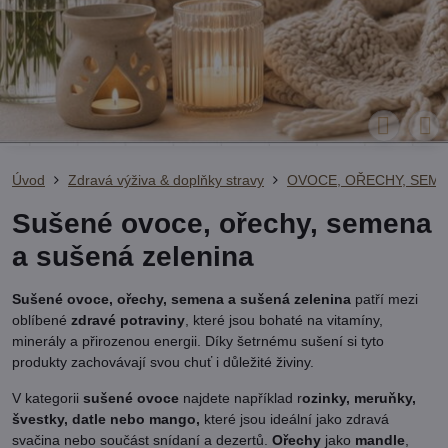
Úvod
Zdravá výživa & doplňky stravy
OVOCE, OŘECHY, SEME
Sušené ovoce, ořechy, semena
a sušená zelenina
Sušené ovoce, ořechy, semena a sušená zelenina
patří mezi
oblíbené
zdravé potraviny
, které jsou bohaté na vitamíny,
minerály a přirozenou energii. Díky šetrnému sušení si tyto
produkty zachovávají svou chuť i důležité živiny.
V kategorii
sušené ovoce
najdete například r
ozinky, meruňky,
švestky, datle nebo mango,
které jsou ideální jako zdravá
svačina nebo součást snídaní a dezertů.
Ořechy
jako
mandle
,