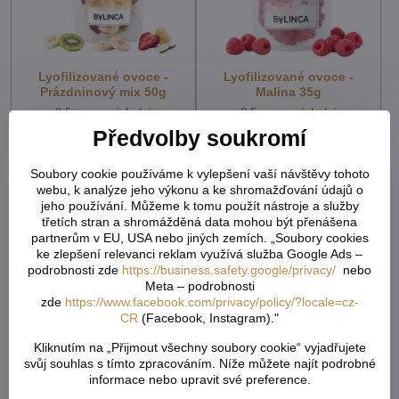
Lyofilizované ovoce -
Lyofilizované ovoce -
Prázdninový mix 50g
Malina 35g
cca 3-5 pracovních dní - po
cca 3-5 pracovních dní - po
ověření dostupnosti
ověření dostupnosti
Předvolby soukromí
129 Kč
149 Kč
106,61 Kč
bez DPH
123,14 Kč
bez DPH
Soubory cookie používáme k vylepšení vaší návštěvy tohoto
webu, k analýze jeho výkonu a ke shromažďování údajů o
jeho používání. Můžeme k tomu použít nástroje a služby
třetích stran a shromážděná data mohou být přenášena
partnerům v EU, USA nebo jiných zemích. „Soubory cookies
ke zlepšení relevanci reklam využívá služba Google Ads –
podrobnosti zde
https://business.safety.google/privacy/
nebo
Meta – podrobnosti
zde
https://www.facebook.com/privacy/policy/?locale=cz-
CR
(Facebook, Instagram)."
Kliknutím na „Přijmout všechny soubory cookie“ vyjadřujete
Lyofilizované ovoce -
Lyofilizované ovoce - Fíky
svůj souhlas s tímto zpracováním. Níže můžete najít podrobné
Ananas 50g
40g
informace nebo upravit své preference.
cca 3-5 pracovních dní - po
cca 3-5 pracovních dní - po