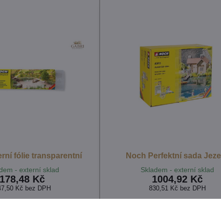
ní fólie transparentní
Noch Perfektní sada Jeze
dem - externí sklad
Skladem - externí sklad
178,48 Kč
1004,92 Kč
47,50 Kč
bez DPH
830,51 Kč
bez DPH