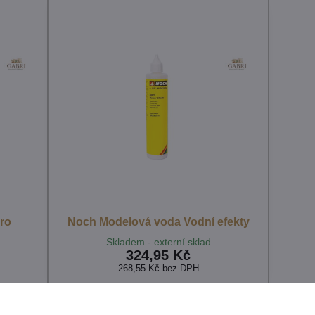
ro
Noch Modelová voda Vodní efekty
Skladem - externí sklad
324,95 Kč
268,55 Kč
bez DPH