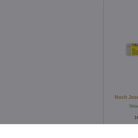
Noch Jezer
Skla
1