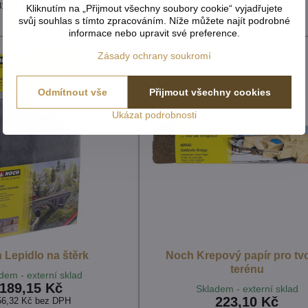
473,36 Kč
81,17 Kč
bez DPH
Kliknutím na „Přijmout všechny soubory cookie“ vyjadřujete
391,21 Kč
bez DPH
svůj souhlas s tímto zpracováním. Níže můžete najít podrobné
informace nebo upravit své preference.
Zásady ochrany soukromí
Odmítnout vše
Přijmout všechny cookies
Ukázat podrobnosti
 Lepidlo na štěrk
Noch Krepový papír pro tv
terénu
dem - externí sklad
189,15 Kč
Skladem - externí sklad
223,10 Kč
56,32 Kč
bez DPH