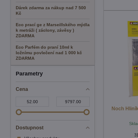
Dárek zdarma za nákup nad 7 500
Kč
Eco prací ge z Marseillského mýdla
k metráži ( záclony, závěsy )
ZDARMA
Eco Parfém do praní 10ml k
ložnímu povlečení nad 1 000 kč
ZDARMA
Parametry
Cena
Od:
Do:
Noch Hliník
Skla
Dostupnost
3