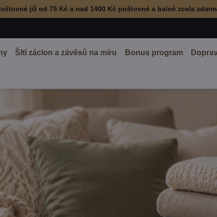
oštovné již od 75 Kč a nad 1400 Kč poštovné a balné zcela zdar
my
ŠItí záclon a závěsů na míru
Bonus program
Doprav