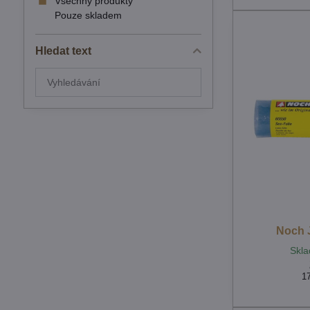
Všechny produkty
Pouze skladem
Hledat text
Prohledat
výsledky
filtru
fulltextem
Noch J
Skla
1