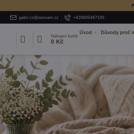
P
gabri.cz@seznam.cz
+420605487193
Úvod
Důvody proč 
Nákupní košík
0 Kč