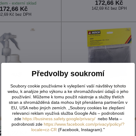
172,66 Kč
dem - externí sklad
172,66 Kč
142,69 Kč
bez DPH
42,69 Kč
bez DPH
Předvolby soukromí
Soubory cookie používáme k vylepšení vaší návštěvy tohoto
webu, k analýze jeho výkonu a ke shromažďování údajů o jeho
používání. Můžeme k tomu použít nástroje a služby třetích
stran a shromážděná data mohou být přenášena partnerům v
EU, USA nebo jiných zemích. „Soubory cookies ke zlepšení
relevanci reklam využívá služba Google Ads – podrobnosti
idlo s rozprašovačem
Noch Hliníková tkanina pro t
zde
https://business.safety.google/privacy/
nebo Meta –
podrobnosti zde
https://www.facebook.com/privacy/policy/?
konstrukce XL
dem - externí sklad
locale=cz-CR
(Facebook, Instagram)."
219,22 Kč
Skladem - externí sklad