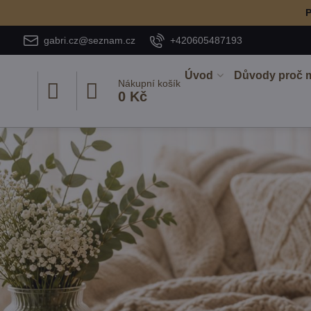
P
gabri.cz@seznam.cz
+420605487193
Úvod
Důvody proč 
Nákupní košík
0 Kč