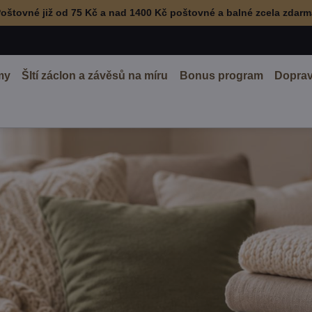
oštovné již od 75 Kč a nad 1400 Kč poštovné a balné zcela zdar
my
ŠItí záclon a závěsů na míru
Bonus program
Doprav