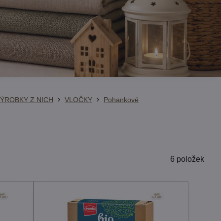
VÝROBKY Z NICH
VLOČKY
Pohankové
6
položek