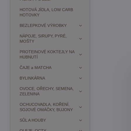
HOTOVÁ JÍDLA, LOW CARB
HOTOVKY
BEZLEPKOVÉ VÝROBKY
NÁPOJE, SIRUPY, PYRÉ,
MOŠTY
PROTEINOVÉ KOKTEJLY NA
HUBNUTÍ
ČAJE a MATCHA
BYLINKÁRNA
OVOCE, OŘECHY, SEMENA,
ZELENINA
OCHUCOVADLA, KOŘENÍ,
SOJOVÉ OMÁČKY, BUJONY
SŮL A HOUBY
OLEJE, OCTY