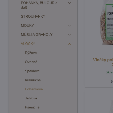
POHANKA, BULGUR a
další
STROUHANKY
MOUKY
MÜSLI A GRANOLY
VLOČKY
Rýžové
Vločky po
Ovesné
Špaldové
Skla
Kukuřičné
3
Pohankové
Jáhlové
Pšeničné