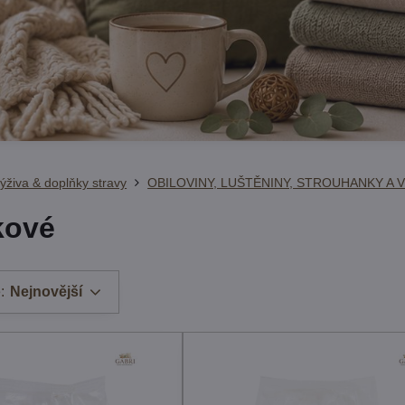
ýživa & doplňky stravy
OBILOVINY, LUŠTĚNINY, STROUHANKY A 
kové
:
Nejnovější