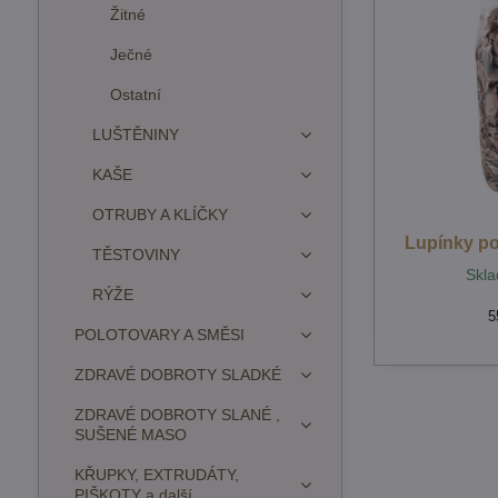
Žitné
Ječné
Ostatní
LUŠTĚNINY
KAŠE
OTRUBY A KLÍČKY
Lupínky p
TĚSTOVINY
Skla
RÝŽE
5
POLOTOVARY A SMĚSI
ZDRAVÉ DOBROTY SLADKÉ
ZDRAVÉ DOBROTY SLANÉ ,
SUŠENÉ MASO
KŘUPKY, EXTRUDÁTY,
PIŠKOTY a další