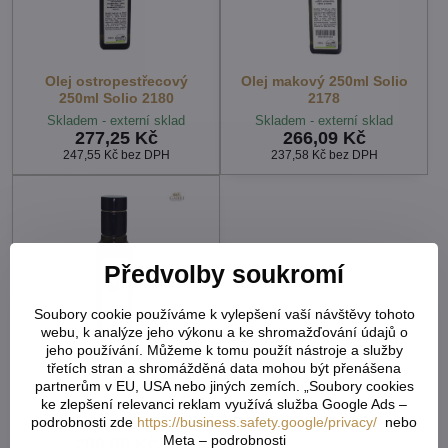
Olej ostropestřecový
Olej makový 250ml Solio
250ml Solio 2180
2178
Skladem - externí sklad
Skladem - externí sklad
277,25 Kč
266,09 Kč
247,55 Kč
bez DPH
237,58 Kč
bez DPH
Předvolby soukromí
Soubory cookie používáme k vylepšení vaší návštěvy tohoto
webu, k analýze jeho výkonu a ke shromažďování údajů o
jeho používání. Můžeme k tomu použít nástroje a služby
třetích stran a shromážděná data mohou být přenášena
partnerům v EU, USA nebo jiných zemích. „Soubory cookies
Olej konopný 250ml Solio
794
ke zlepšení relevanci reklam využívá služba Google Ads –
podrobnosti zde
https://business.safety.google/privacy/
nebo
Skladem - externí sklad
Meta – podrobnosti
266,09 Kč