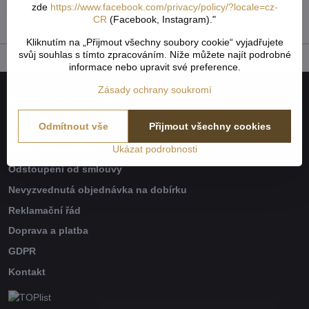
zde
https://www.facebook.com/privacy/policy/?locale=cz-
237,58 Kč
bez DPH
CR
(Facebook, Instagram)."
Kliknutím na „Přijmout všechny soubory cookie“ vyjadřujete
svůj souhlas s tímto zpracováním. Níže můžete najít podrobné
informace nebo upravit své preference.
Zásady ochrany soukromí
Naše společnost
Odmítnout vše
Přijmout všechny cookies
Jak to všechno začalo
Obchodní podmínky
Ukázat podrobnosti
Odstoupení od smlouvy
Nevyzvednutá objednávka na dobírku
Reklamační řád
Doprava a platba
GDPR
Kontakt