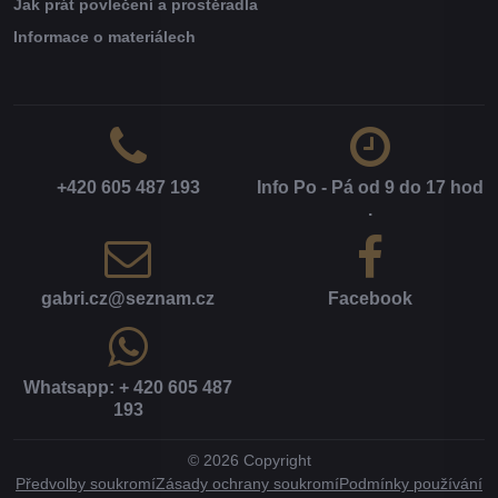
Jak prát povlečení a prostěradla
Informace o materiálech
+420 605 487 193
Info Po - Pá od 9 do 17 hod​
.
gabri​.cz​@seznam​.cz
Facebook
Whatsapp: + 420 605 487
193
©
2026
Copyright
Předvolby soukromí
Zásady ochrany soukromí
Podmínky používání