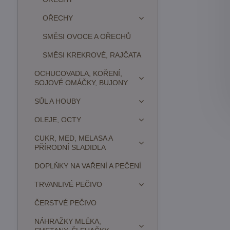
OŘECHY
SMĚSI OVOCE A OŘECHŮ
SMĚSI KREKROVÉ, RAJČATA
OCHUCOVADLA, KOŘENÍ,
SOJOVÉ OMÁČKY, BUJONY
SŮL A HOUBY
OLEJE, OCTY
CUKR, MED, MELASA A
PŘÍRODNÍ SLADIDLA
DOPLŇKY NA VAŘENÍ A PEČENÍ
TRVANLIVÉ PEČIVO
ČERSTVÉ PEČIVO
NÁHRAŽKY MLÉKA,