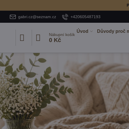
P
gabri.cz@seznam.cz
+420605487193
Úvod
Důvody proč 
Nákupní košík
0 Kč