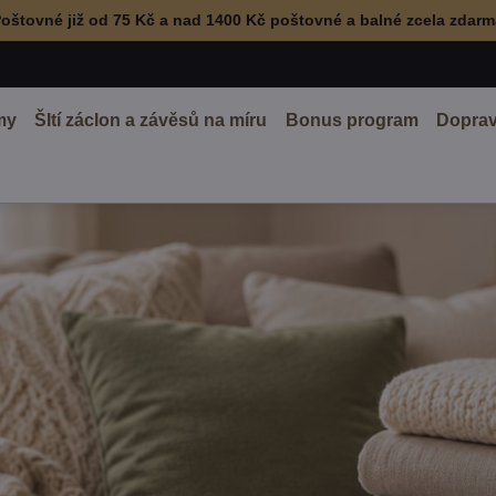
oštovné již od 75 Kč a nad 1400 Kč poštovné a balné zcela zdar
my
ŠItí záclon a závěsů na míru
Bonus program
Doprav