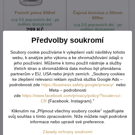
French press 600ml
Čajová konvice s filtrem
600m
cca 3-5 pracovních dní - po
ověření dostupnosti
cca 3-5 pracovních dní - po
299 Kč
ověření dostupnosti
249 Kč
247,11 Kč
bez DPH
Předvolby soukromí
205,79 Kč
bez DPH
Soubory cookie používáme k vylepšení vaší návštěvy tohoto
webu, k analýze jeho výkonu a ke shromažďování údajů o
jeho používání. Můžeme k tomu použít nástroje a služby
třetích stran a shromážděná data mohou být přenášena
partnerům v EU, USA nebo jiných zemích. „Soubory cookies
ke zlepšení relevanci reklam využívá služba Google Ads –
podrobnosti zde
https://business.safety.google/privacy/
nebo
Meta – podrobnosti
zde
https://www.facebook.com/privacy/policy/?locale=cz-
CR
(Facebook, Instagram)."
Rozevíratelné čajové sítko
Čajové sítko do hrníčku z
Kliknutím na „Přijmout všechny soubory cookie“ vyjadřujete
z nerez oceli Ø 45 mm
nerez oceli Ø 55mm
svůj souhlas s tímto zpracováním. Níže můžete najít podrobné
cca 3-5 pracovních dní - po
cca 3-5 pracovních dní - po
informace nebo upravit své preference.
ověření dostupnosti
ověření dostupnosti
95 Kč
149 Kč
Zásady ochrany soukromí