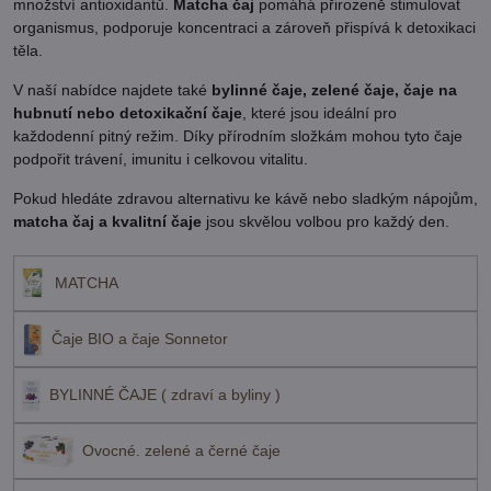
množství antioxidantů.
Matcha čaj
pomáhá přirozeně stimulovat
organismus, podporuje koncentraci a zároveň přispívá k detoxikaci
těla.
V naší nabídce najdete také
bylinné čaje, zelené čaje, čaje na
hubnutí nebo detoxikační čaje
, které jsou ideální pro
každodenní pitný režim. Díky přírodním složkám mohou tyto čaje
podpořit trávení, imunitu i celkovou vitalitu.
Pokud hledáte zdravou alternativu ke kávě nebo sladkým nápojům,
matcha čaj a kvalitní čaje
jsou skvělou volbou pro každý den.
MATCHA
Čaje BIO a čaje Sonnetor
BYLINNÉ ČAJE ( zdraví a byliny )
Ovocné. zelené a černé čaje