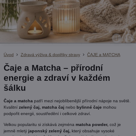
Úvod
Zdravá výživa & doplňky stravy
ČAJE a MATCHA
Čaje a Matcha – přírodní
energie a zdraví v každém
šálku
Čaje a matcha
patří mezi nejoblíbenější přírodní nápoje na světě.
Kvalitní
zelený čaj, matcha čaj
nebo
bylinné čaje
mohou
podpořit energii, soustředění i celkové zdraví.
Velkou popularitu si získává zejména
matcha powder,
což je
jemně mletý
japonský zelený čaj,
který obsahuje vysoké