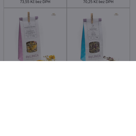
73,55 Kč
bez DPH
70,25 Kč
bez DPH
Bylinný čaj - Bylinkové
Bylinný čaj - Čas na pauzu
pokušení 50g
60g
cca 3-5 pracovních dní - po
cca 3-5 pracovních dní - po
ověření dostupnosti
ověření dostupnosti
99 Kč
95 Kč
81,82 Kč
bez DPH
78,51 Kč
bez DPH