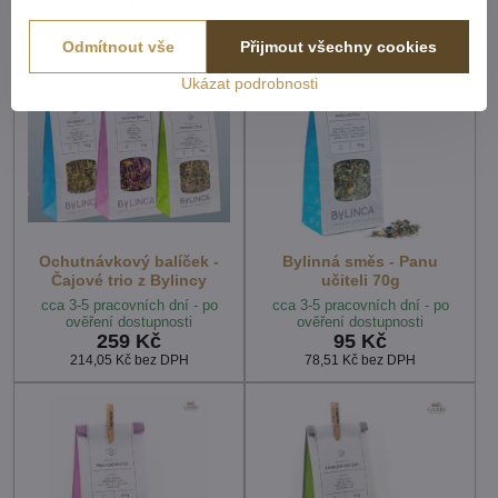
78,51 Kč
bez DPH
123,14 Kč
bez DPH
Odmítnout vše
Přijmout všechny cookies
Ukázat podrobnosti
Ochutnávkový balíček -
Bylinná směs - Panu
Čajové trio z Bylincy
učiteli 70g
cca 3-5 pracovních dní - po
cca 3-5 pracovních dní - po
ověření dostupnosti
ověření dostupnosti
259 Kč
95 Kč
214,05 Kč
bez DPH
78,51 Kč
bez DPH