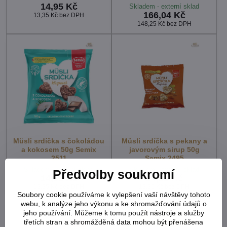
14,95 Kč
Skladem - externí sklad
166,04 Kč
13,35 Kč
bez DPH
148,25 Kč
bez DPH
Müsli srdíčka s čokoládou
Müsli srdíčka s pekany a
a kokosem 50g Semix
javorovým sirup 50g
2511
Semix 2495
Skladem - externí sklad
Skladem - externí sklad
Předvolby soukromí
14,95 Kč
14,95 Kč
13,35 Kč
bez DPH
13,35 Kč
bez DPH
Soubory cookie používáme k vylepšení vaší návštěvy tohoto
webu, k analýze jeho výkonu a ke shromažďování údajů o
jeho používání. Můžeme k tomu použít nástroje a služby
třetích stran a shromážděná data mohou být přenášena