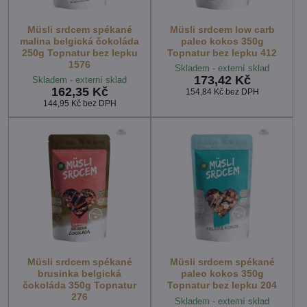
Müsli srdcem spékané
Müsli srdcem low carb
malina belgická čokoláda
paleo kokos 350g
250g Topnatur bez lepku
Topnatur bez lepku 412
1576
Skladem - externí sklad
173,42 Kč
Skladem - externí sklad
162,35 Kč
154,84 Kč
bez DPH
144,95 Kč
bez DPH
Müsli srdcem spékané
Müsli srdcem spékané
brusinka belgická
paleo kokos 350g
čokoláda 350g Topnatur
Topnatur bez lepku 204
276
Skladem - externí sklad