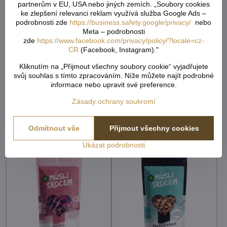
partnerům v EU, USA nebo jiných zemích. „Soubory cookies
ke zlepšení relevanci reklam využívá služba Google Ads –
podrobnosti zde
https://business.safety.google/privacy/
nebo
Meta – podrobnosti
zde
https://www.facebook.com/privacy/policy/?locale=cz-
CR
(Facebook, Instagram)."
Kliknutím na „Přijmout všechny soubory cookie“ vyjadřujete
svůj souhlas s tímto zpracováním. Níže můžete najít podrobné
Müsli srdíčka s kokosem
Müsli srdcem spékané 3
informace nebo upravit své preference.
50g Semix 2493
druhy čokolády banán
250g Topnatur bez lepku
Skladem - externí sklad
Zásady ochrany soukromí
1577
14,95 Kč
Skladem - externí sklad
13,35 Kč
bez DPH
162,35 Kč
Odmítnout vše
Přijmout všechny cookies
144,95 Kč
bez DPH
Ukázat podrobnosti