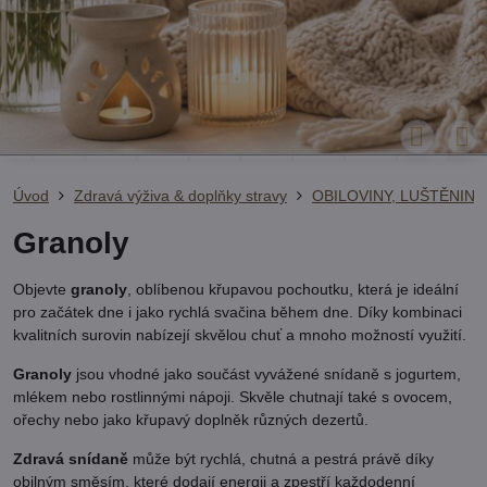
Úvod
Zdravá výživa & doplňky stravy
OBILOVINY, LUŠTĚNINY
Granoly
Objevte
granoly
, oblíbenou křupavou pochoutku, která je ideální
pro začátek dne i jako rychlá svačina během dne. Díky kombinaci
kvalitních surovin nabízejí skvělou chuť a mnoho možností využití.
Granoly
jsou vhodné jako součást vyvážené snídaně s jogurtem,
mlékem nebo rostlinnými nápoji. Skvěle chutnají také s ovocem,
ořechy nebo jako křupavý doplněk různých dezertů.
Zdravá snídaně
může být rychlá, chutná a pestrá právě díky
obilným směsím, které dodají energii a zpestří každodenní