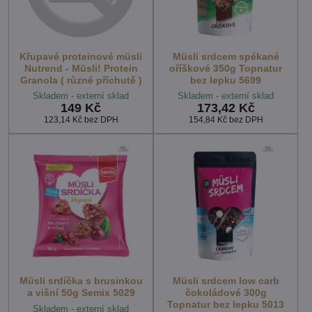
Křupavé proteinové müsli
Müsli srdcem spékané
Nutrend - Müsli! Protein
oříškové 350g Topnatur
Granola ( různé příchutě )
bez lepku 5699
Skladem - externí sklad
Skladem - externí sklad
149 Kč
173,42 Kč
123,14 Kč
bez DPH
154,84 Kč
bez DPH
Müsli srdíčka s brusinkou
Müsli srdcem low carb
a višní 50g Semix 5029
čokoládové 300g
Topnatur bez lepku 5013
Skladem - externí sklad