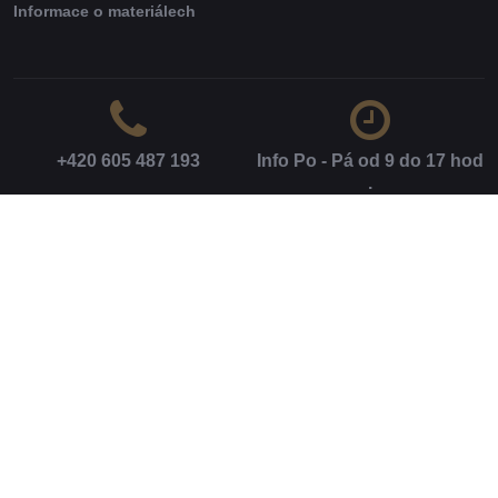
Informace o materiálech
+420 605 487 193
Info Po - Pá od 9 do 17 hod​
.
gabri​.cz​@seznam​.cz
Facebook
Whatsapp: + 420 605 487
193
©
2026
Copyright
Předvolby soukromí
Zásady ochrany soukromí
Podmínky používání
Vytvořeno systémem:
ByznysWeb.cz