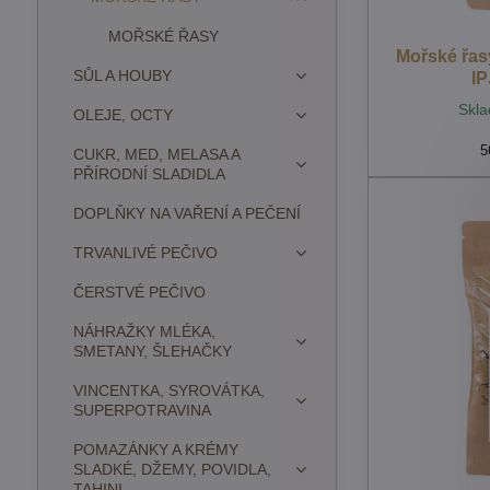
MOŘSKÉ ŘASY
Mořské řas
SŮL A HOUBY
I
Skla
OLEJE, OCTY
5
CUKR, MED, MELASA A
PŘÍRODNÍ SLADIDLA
DOPLŇKY NA VAŘENÍ A PEČENÍ
TRVANLIVÉ PEČIVO
ČERSTVÉ PEČIVO
NÁHRAŽKY MLÉKA,
SMETANY, ŠLEHAČKY
VINCENTKA, SYROVÁTKA,
SUPERPOTRAVINA
POMAZÁNKY A KRÉMY
SLADKÉ, DŽEMY, POVIDLA,
TAHINI