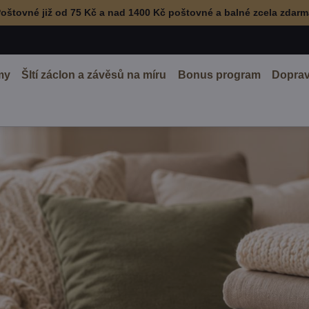
oštovné již od 75 Kč a nad 1400 Kč poštovné a balné zcela zdar
my
ŠItí záclon a závěsů na míru
Bonus program
Doprav