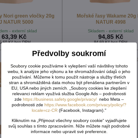
y Nori green vločky 20g
Mořské řasy Wakame 20g 
PJ NATUR 5000
NATUR 4998
dem - externí sklad
Skladem - externí sklad
63,39 Kč
94,85 Kč
6,60 Kč
bez DPH
84,69 Kč
bez DPH
Předvolby soukromí
Soubory cookie používáme k vylepšení vaší návštěvy tohoto
webu, k analýze jeho výkonu a ke shromažďování údajů o jeho
používání. Můžeme k tomu použít nástroje a služby třetích
stran a shromážděná data mohou být přenášena partnerům v
EU, USA nebo jiných zemích. „Soubory cookies ke zlepšení
relevanci reklam využívá služba Google Ads – podrobnosti
zde
https://business.safety.google/privacy/
nebo Meta –
podrobnosti zde
https://www.facebook.com/privacy/policy/?
locale=cz-CR
(Facebook, Instagram)."
Kliknutím na „Přijmout všechny soubory cookie“ vyjadřujete
svůj souhlas s tímto zpracováním. Níže můžete najít podrobné
informace nebo upravit své preference.