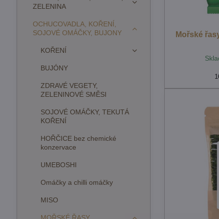
ZELENINA
OCHUCOVADLA, KOŘENÍ,
SOJOVÉ OMÁČKY, BUJONY
Mořské řas
KOŘENÍ
Skla
BUJÓNY
1
ZDRAVÉ VEGETY,
ZELENINOVÉ SMĚSI
SOJOVÉ OMÁČKY, TEKUTÁ
KOŘENÍ
HOŘČICE bez chemické
konzervace
UMEBOSHI
Omáčky a chilli omáčky
MISO
MOŘSKÉ ŘASY