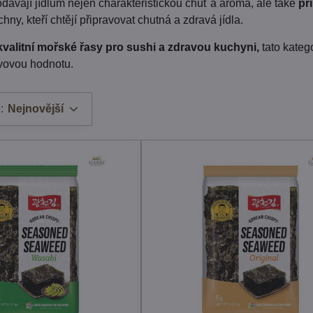
dávají jídlům nejen charakteristickou chuť a aroma, ale také
př
ny, kteří chtějí připravovat chutná a zdravá jídla.
valitní mořské řasy pro sushi a zdravou kuchyni,
tato katego
ivovou hodnotu.
:
Nejnovější