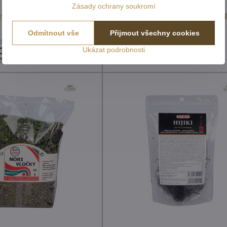
Zásady ochrany soukromí
y Hijiki 20g IPJ NATUR
Mořské řasy Arame 20g IPJ
4996
4995
Odmítnout vše
Přijmout všechny cookies
dem - externí sklad
Skladem - externí sklad
141,04 Kč
90,84 Kč
Ukázat podrobnosti
25,93 Kč
bez DPH
81,11 Kč
bez DPH