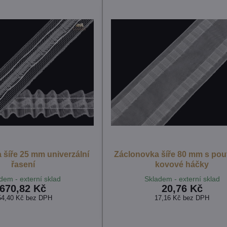
 šíře 25 mm univerzální
Záclonovka šíře 80 mm s pou
řasení
kovové háčky
dem - externí sklad
Skladem - externí sklad
670,82 Kč
20,76 Kč
54,40 Kč
bez DPH
17,16 Kč
bez DPH