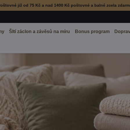
oštovné již od 75 Kč a nad 1400 Kč poštovné a balné zcela zdar
my
ŠItí záclon a závěsů na míru
Bonus program
Doprav