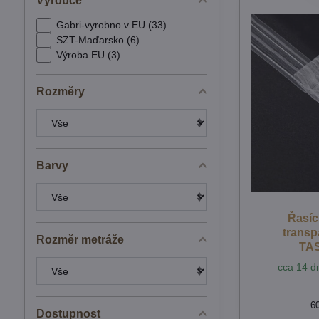
Výrobce
Gabri-vyrobno v EU (33)
SZT-Maďarsko (6)
Výroba EU (3)
Rozměry
Barvy
Řasíc
transp
Rozměr metráže
TA
cca 14 dn
6
Dostupnost