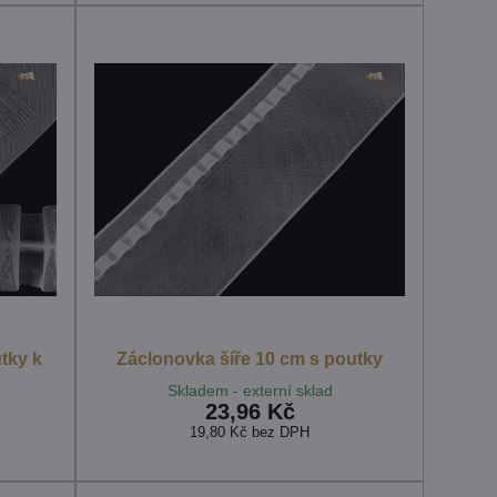
tky k
Záclonovka šíře 10 cm s poutky
Skladem - externí sklad
23,96 Kč
19,80 Kč
bez DPH