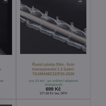
m
Řasící páska 50m - 5cm
-
transparentní 1:2 Gabri-
TASMAM/Z3Z/P20-2026
ové
cca 14 dní - po ověření skladové
dostupnosti
699 Kč
577,69 Kč
bez DPH