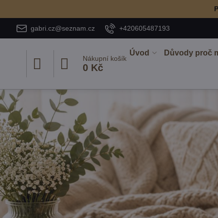
P
gabri.cz@seznam.cz
+420605487193
Úvod
Důvody proč 
Nákupní košík
0 Kč