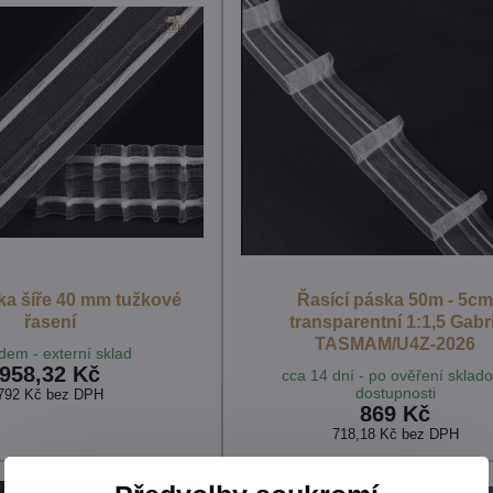
a šíře 40 mm tužkové
Řasící páska 50m - 5c
řasení
transparentní 1:1,5 Gabri
TASMAM/U4Z-2026
dem - externí sklad
958,32 Kč
cca 14 dní - po ověření sklad
dostupnosti
792 Kč
bez DPH
869 Kč
718,18 Kč
bez DPH