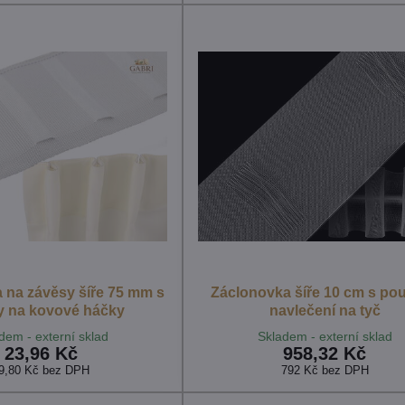
a na závěsy šíře 75 mm s
Záclonovka šíře 10 cm s pou
y na kovové háčky
navlečení na tyč
dem - externí sklad
Skladem - externí sklad
23,96 Kč
958,32 Kč
9,80 Kč
bez DPH
792 Kč
bez DPH