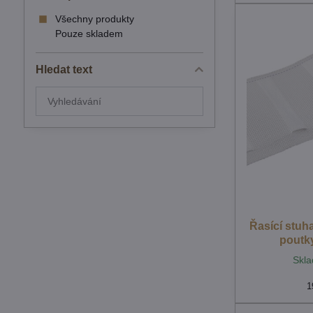
Všechny produkty
Pouze skladem
Hledat text
Prohledat
výsledky
filtru
fulltextem
Řasící stuh
poutk
Skla
1