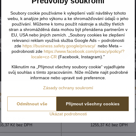
Předvolby soukromí
Soubory cookie používáme k vylepšení vaší návštěvy tohoto
webu, k analýze jeho výkonu a ke shromažďování údajů o jeho
používání. Můžeme k tomu použít nástroje a služby třetích
stran a shromážděná data mohou být přenášena partnerům v
EU, USA nebo jiných zemích. „Soubory cookies ke zlepšení
relevanci reklam využívá služba Google Ads – podrobnosti
zde
https://business.safety.google/privacy/
nebo Meta –
podrobnosti zde
https://www.facebook.com/privacy/policy/?
locale=cz-CR
(Facebook, Instagram)."
Kliknutím na „Přijmout všechny soubory cookie“ vyjadřujete
svůj souhlas s tímto zpracováním. Níže můžete najít podrobné
informace nebo upravit své preference.
Zásady ochrany soukromí
í páska 50m - 10cm
Řasící páska 50m - 10c
parentní 1:2 Gabri-
transparentní 1:2 Gabri
AM/Z28/P20-2026
TASMAM/Z28-2026
Odmítnout vše
Přijmout všechny cookies
í - po ověření skladové
cca 14 dní - po ověření sklad
dostupnosti
dostupnosti
Ukázat podrobnosti
1519 Kč
1519 Kč
55,37 Kč
bez DPH
1255,37 Kč
bez DPH