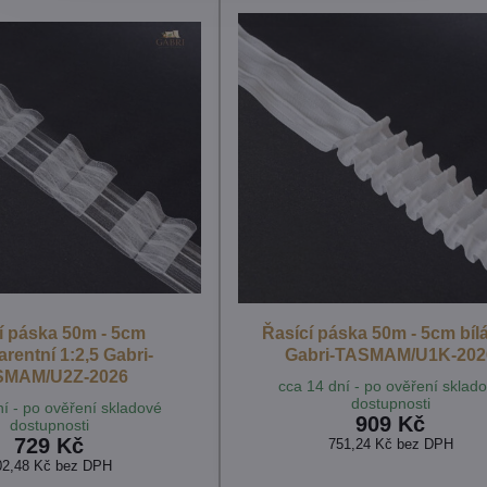
í páska 50m - 5cm
Řasící páska 50m - 5cm bílá
arentní 1:2,5 Gabri-
Gabri-TASMAM/U1K-202
SMAM/U2Z-2026
cca 14 dní - po ověření sklad
dostupnosti
í - po ověření skladové
909 Kč
dostupnosti
729 Kč
751,24 Kč
bez DPH
02,48 Kč
bez DPH