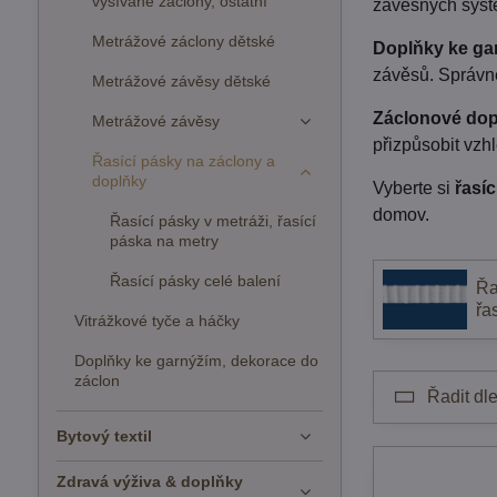
vyšívané záclony, ostatní
závěsných systé
Metrážové záclony dětské
Doplňky ke ga
závěsů. Správné
Metrážové závěsy dětské
Záclonové dop
Metrážové závěsy
přizpůsobit vzh
Řasící pásky na záclony a
doplňky
Vyberte si
řasí
domov.
Řasící pásky v metráži, řasící
páska na metry
Řasící pásky celé balení
Řa
řa
Vitrážkové tyče a háčky
Doplňky ke garnýžím, dekorace do
záclon
Řadit dle
Bytový textil
Zdravá výživa & doplňky