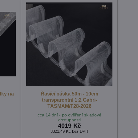
tky na
Řasící páska 50m - 10cm
transparentní 1:2 Gabri-
TASMAM/T28-2026
cca 14 dní - po ověření skladové
dostupnosti
4019 Kč
3321,49 Kč
bez DPH