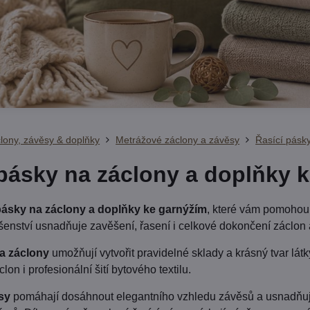
ony, závěsy & doplňky
Metrážové záclony a závěsy
Řasící pásk
 pásky na záclony a doplňky 
 pásky na záclony a doplňky ke garnýžím
, které vám pomohou 
ušenství usnadňuje zavěšení, řasení i celkové dokončení záclon
a záclony
umožňují vytvořit pravidelné sklady a krásný tvar lát
on i profesionální šití bytového textilu.
sy
pomáhají dosáhnout elegantního vzhledu závěsů a usnadňují j