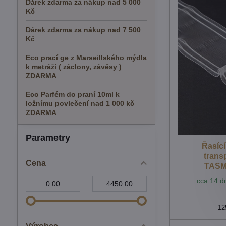
Dárek zdarma za nákup nad 5 000
Kč
Dárek zdarma za nákup nad 7 500
Kč
Eco prací ge z Marseillského mýdla
k metráži ( záclony, závěsy )
ZDARMA
Eco Parfém do praní 10ml k
ložnímu povlečení nad 1 000 kč
ZDARMA
Parametry
Řasíc
trans
Cena
TASM
Od:
Do:
cca 14 dn
12