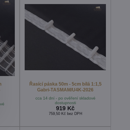
m
Řasící páska 50m - 5cm bílá 1:1,5
-
Gabri-TASMAM/U4K-2026
cca 14 dní - po ověření skladové
dostupnosti
ové
919 Kč
759,50 Kč
bez DPH