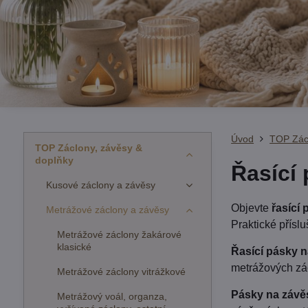
Úvod
TOP Zácl
TOP Záclony, závěsy &
doplňky
Řasící
Kusové záclony a závěsy
Objevte
řasící
Metrážové záclony a závěsy
Praktické přísl
Metrážové záclony žakárové
klasické
Řasící pásky n
metrážových zácl
Metrážové záclony vitrážkové
Pásky na závě
Metrážový voál, organza,