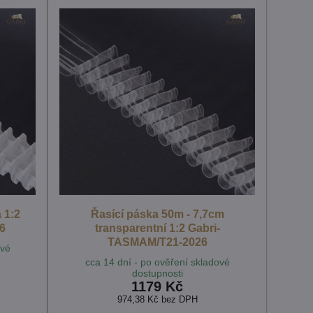
 1:2
Řasící páska 50m - 7,7cm
6
transparentní 1:2 Gabri-
TASMAM/T21-2026
ové
cca 14 dní - po ověření skladové
dostupnosti
1179 Kč
974,38 Kč
bez DPH