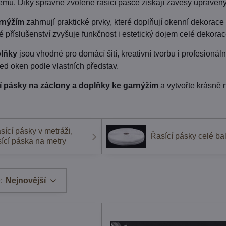
mů. Díky správně zvolené řasící pásce získají závěsy upravený
rnýžím
zahrnují praktické prvky, které doplňují okenní dekorace
 příslušenství zvyšuje funkčnost i estetický dojem celé dekorac
lňky
jsou vhodné pro domácí šití, kreativní tvorbu i profesionál
led oken podle vlastních představ.
cí pásky na záclony a doplňky ke garnýžím
a vytvořte krásně 
sící pásky v metráži,
Řasící pásky celé ba
sící páska na metry
:
Nejnovější