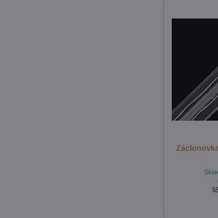
Záclonovka
Skla
5