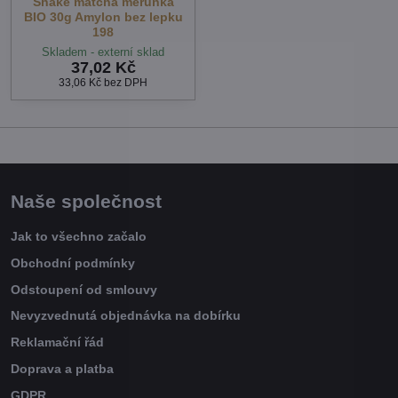
Shake matcha meruňka
BIO 30g Amylon bez lepku
198
Skladem - externí sklad
37,02 Kč
33,06 Kč
bez DPH
Naše společnost
Jak to všechno začalo
Obchodní podmínky
Odstoupení od smlouvy
Nevyzvednutá objednávka na dobírku
Reklamační řád
Doprava a platba
GDPR