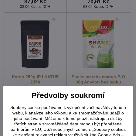
37,02 Kč
70,61 Kč
33,06 Kč
bez DPH
63,05 Kč
bez DPH
Karob 250g IPJ NATUR
Shake matcha mango BIO
2354
30g Amylon bez lepku
1114
Skladem - externí sklad
70,15 Kč
Předvolby soukromí
Skladem - externí sklad
37,02 Kč
62,64 Kč
bez DPH
33,06 Kč
bez DPH
Soubory cookie používáme k vylepšení vaší návštěvy tohoto
webu, k analýze jeho výkonu a ke shromažďování údajů o
jeho používání. Můžeme k tomu použít nástroje a služby
třetích stran a shromážděná data mohou být přenášena
partnerům v EU, USA nebo jiných zemích. „Soubory cookies
ke zlepšení relevanci reklam využívá služba Google Ads –