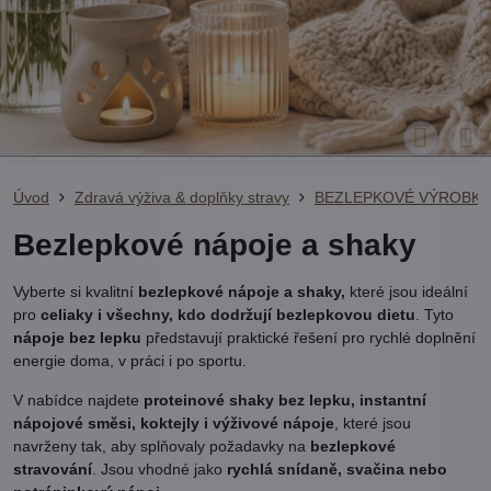
Úvod
Zdravá výživa & doplňky stravy
BEZLEPKOVÉ VÝROBKY
Bezlepkové nápoje a shaky
Vyberte si kvalitní
bezlepkové nápoje a shaky,
které jsou ideální
pro
celiaky i všechny, kdo dodržují bezlepkovou dietu
. Tyto
nápoje bez lepku
představují praktické řešení pro rychlé doplnění
energie doma, v práci i po sportu.
V nabídce najdete
proteinové shaky bez lepku, instantní
nápojové směsi, koktejly i výživové nápoje
, které jsou
navrženy tak, aby splňovaly požadavky na
bezlepkové
stravování
. Jsou vhodné jako
rychlá snídaně, svačina nebo