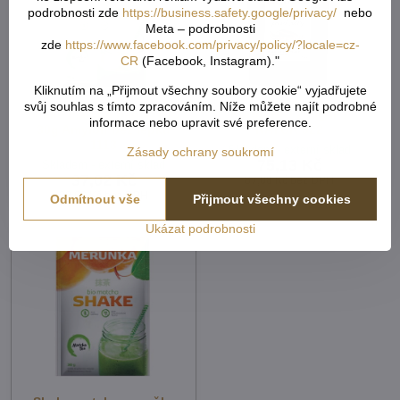
podrobnosti zde
https://business.safety.google/privacy/
nebo
Meta – podrobnosti
zde
https://www.facebook.com/privacy/policy/?locale=cz-
CR
(Facebook, Instagram)."
Kliknutím na „Přijmout všechny soubory cookie“ vyjadřujete
svůj souhlas s tímto zpracováním. Níže můžete najít podrobné
Shake matcha banán BIO
Karob BIO 250g IPJ
informace nebo upravit své preference.
30g Amylon bez lepku
NATUR 922
1113
Skladem - externí sklad
Zásady ochrany soukromí
75,13 Kč
Skladem - externí sklad
37,02 Kč
67,08 Kč
bez DPH
33,06 Kč
bez DPH
Odmítnout vše
Přijmout všechny cookies
Ukázat podrobnosti