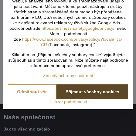
webu, k analýze jeho výkonu a ke shromažďování údajů o
jeho používání. Můžeme k tomu použít nástroje a služby
třetích stran a shromážděná data mohou být přenášena
partnerům v EU, USA nebo jiných zemích. „Soubory cookies
ke zlepšení relevanci reklam využívá služba Google Ads –
podrobnosti zde
https://business.safety.google/privacy/
nebo
Meta – podrobnosti
zde
https://www.facebook.com/privacy/policy/?locale=cz-
CR
(Facebook, Instagram)."
Kliknutím na „Přijmout všechny soubory cookie“ vyjadřujete
Erebos bitter 250ml 1198
svůj souhlas s tímto zpracováním. Níže můžete najít podrobné
informace nebo upravit své preference.
Skladem - externí sklad
57,30 Kč
Zásady ochrany soukromí
47,36 Kč
bez DPH
Odmítnout vše
Přijmout všechny cookies
Ukázat podrobnosti
Naše společnost
Jak to všechno začalo