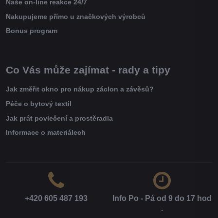
Naše on-line reakce 24/7
Nakupujeme přímo u značkových výrobců
Bonus program
Co Vás může zajímat - rady a tipy
Jak změřit okno pro nákup záclon a závěsů?
Péče o bytový textil
Jak prát povlečení a prostěradla
Informace o materiálech
+420 605 487 193
Info Po - Pá od 9 do 17 hod​
.