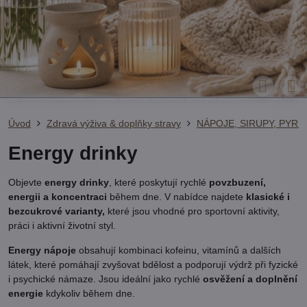
Úvod
Zdravá výživa & doplňky stravy
NÁPOJE, SIRUPY, PYRÉ
Energy drinky
Objevte
energy drinky
, které poskytují rychlé
povzbuzení,
energii a koncentraci
během dne. V nabídce najdete
klasické i
bezcukrové varianty,
které jsou vhodné pro sportovní aktivity,
práci i aktivní životní styl.
Energy nápoje
obsahují kombinaci kofeinu, vitamínů a dalších
látek, které pomáhají zvyšovat bdělost a podporují výdrž při fyzické
i psychické námaze. Jsou ideální jako rychlé
osvěžení a doplnění
energie
kdykoliv během dne.