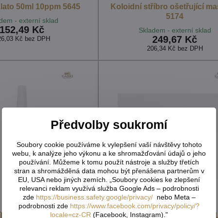
zlato 50ml 10ppm 5645
Koloidní stříbro ošetřující ma
5174
dem - externí sklad
152,49 Kč
Skladem - externí sklad
249,67 Kč
26,03 Kč
bez DPH
206,34 Kč
bez DPH
Předvolby soukromí
Soubory cookie používáme k vylepšení vaší návštěvy tohoto
webu, k analýze jeho výkonu a ke shromažďování údajů o jeho
používání. Můžeme k tomu použít nástroje a služby třetích
stran a shromážděná data mohou být přenášena partnerům v
EU, USA nebo jiných zemích. „Soubory cookies ke zlepšení
relevanci reklam využívá služba Google Ads – podrobnosti
zde
https://business.safety.google/privacy/
nebo Meta –
podrobnosti zde
https://www.facebook.com/privacy/policy/?
locale=cz-CR
(Facebook, Instagram)."
říbro N sprej 30ml 30ppm
Koloidní stříbro kapky 50ml