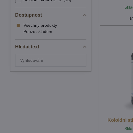
Skla
Dostupnost
1
Všechny produkty
Pouze skladem
Hledat text
Prohledat
výsledky
filtru
fulltextem
Koloidní s
Skla