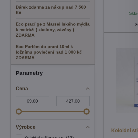
Dárek zdarma za nákup nad 7 500
Kč
Skla
Eco prací ge z Marseillského mýdla
8
k metráži ( záclony, závěsy )
ZDARMA
Eco Parfém do praní 10ml k
ložnímu povlečení nad 1 000 kč
ZDARMA
Parametry
Cena
Od:
Do:
Výrobce
Koloidní st
Koloidní stříbro s.r.o. (13)