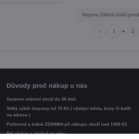
Nejsou žádné další prod
1
2
Důvody proč nákup u nás
Garance vrácení zboží do 30 dnů
Velký výběr dopravy od 75 Kč ( výdejní místa, boxy či balík
na adresu )
Poštovné a balné ZDARMA při nákupu zboží nad 1400 Kč
Šití záclon a závěsů na míru