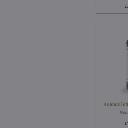
2
Koloidní s
Skla
1