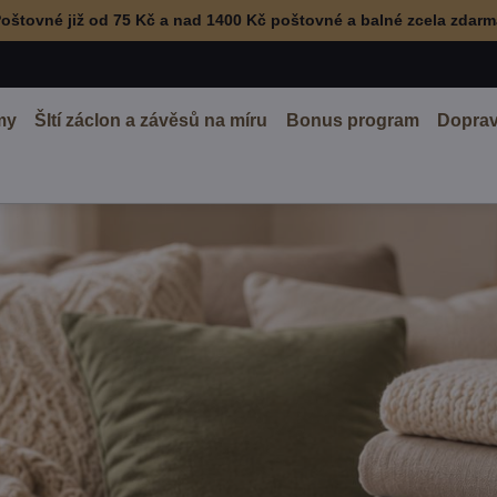
oštovné již od 75 Kč a nad 1400 Kč poštovné a balné zcela zdar
my
ŠItí záclon a závěsů na míru
Bonus program
Doprav