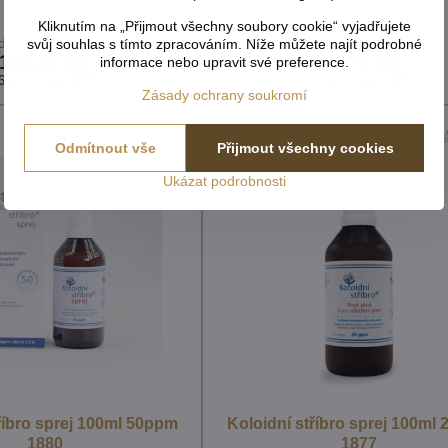
1888
1886
Kliknutím na „Přijmout všechny soubory cookie“ vyjadřujete
dem - externí sklad
Skladem - externí sklad
svůj souhlas s tímto zpracováním. Níže můžete najít podrobné
104,55 Kč
69,71 Kč
informace nebo upravit své preference.
6,41 Kč
bez DPH
57,61 Kč
bez DPH
Zásady ochrany soukromí
Odmítnout vše
Přijmout všechny cookies
Ukázat podrobnosti
říbro sprej 100ml 50ppm
Koloidní stříbro sprej 100ml
1880
1877