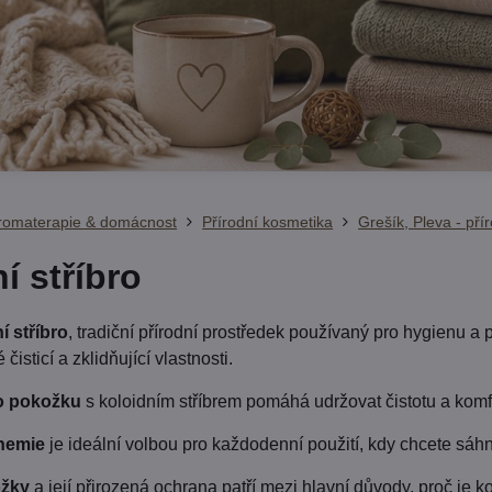
Aromaterapie & domácnost
Přírodní kosmetika
Grešík, Pleva - pří
í stříbro
í stříbro
, tradiční přírodní prostředek používaný pro hygienu a 
čisticí a zklidňující vlastnosti.
 o pokožku
s koloidním stříbrem pomáhá udržovat čistotu a komf
hemie
je ideální volbou pro každodenní použití, kdy chcete sáhn
ožky
a její přirozená ochrana patří mezi hlavní důvody, proč je 