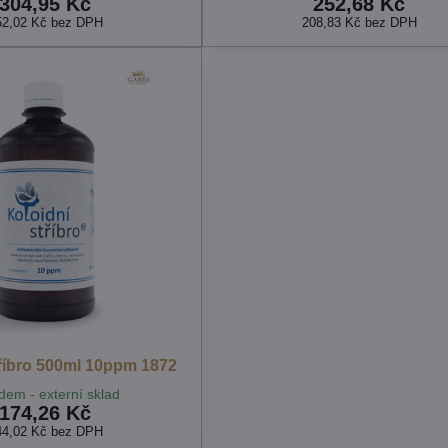
304,95 Kč
252,68 Kč
52,02 Kč
bez DPH
208,83 Kč
bez DPH
tříbro 500ml 10ppm 1872
dem - externí sklad
174,26 Kč
44,02 Kč
bez DPH