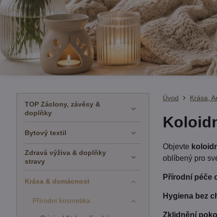
Úvod
Krása, 
TOP Záclony, závěsy &
doplňky
Koloidn
Bytový textil
Objevte
koloidn
Zdravá výživa & doplňky
oblíbený pro své 
stravy
Přírodní péče
Krása & domácnost
Hygiena bez c
Přírodní kosmetika
Zklidnění pok