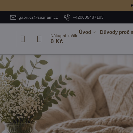
P
gabri.cz@seznam.cz
+420605487193
Úvod
Důvody proč 
Nákupní košík
0 Kč