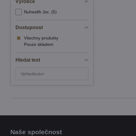
Výrobce
Nuhealth Jsc. (5)
Dostupnost
Všechny produkty
Pouze skladem
Hledat text
Prohledat
výsledky
filtru
fulltextem
Naše společnost