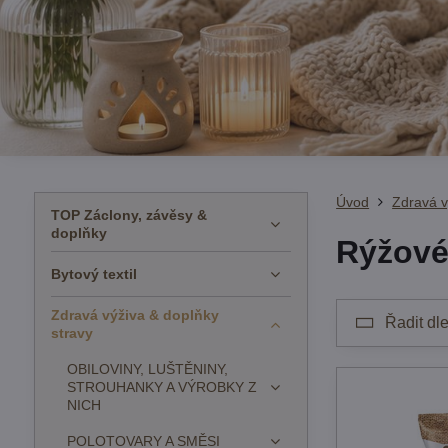
Úvod
Zdravá v
TOP Záclony, závěsy &
doplňky
Rýžové
Bytový textil
Zdravá výživa & doplňky
Řadit dle
stravy
OBILOVINY, LUŠTĚNINY,
STROUHANKY A VÝROBKY Z
NICH
POLOTOVARY A SMĚSI