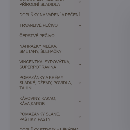
PŘÍRODNÍ SLADIDLA
DOPLŇKY NA VAŘENÍ A PEČENÍ
TRVANLIVÉ PEČIVO
ČERSTVÉ PEČIVO
NÁHRAŽKY MLÉKA,
SMETANY, ŠLEHAČKY
VINCENTKA, SYROVÁTKA,
SUPERPOTRAVINA
POMAZÁNKY A KRÉMY
SLADKÉ, DŽEMY, POVIDLA,
TAHINI
KÁVOVINY, KAKAO,
KÁVA,KAROB
POMAZÁNKY SLANÉ,
PAŠTIKY, PASTY
DOPLŇKY STRAVY a LÉKÁRNA