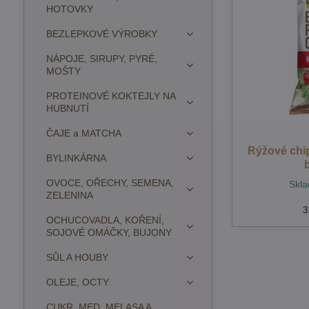
HOTOVKY
BEZLEPKOVÉ VÝROBKY
NÁPOJE, SIRUPY, PYRÉ,
MOŠTY
PROTEINOVÉ KOKTEJLY NA
HUBNUTÍ
ČAJE a MATCHA
Rýžové chi
BYLINKÁRNA
OVOCE, OŘECHY, SEMENA,
Skla
ZELENINA
3
OCHUCOVADLA, KOŘENÍ,
SOJOVÉ OMÁČKY, BUJONY
SŮL A HOUBY
OLEJE, OCTY
CUKR, MED, MELASA A