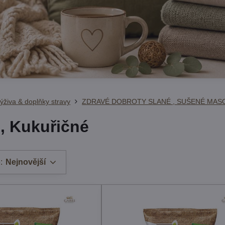
ýživa & doplňky stravy
ZDRAVÉ DOBROTY SLANÉ , SUŠENÉ MAS
, Kukuřičné
:
Nejnovější