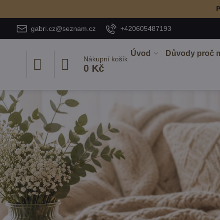
P
gabri.cz@seznam.cz
+420605487193
Úvod
Důvody proč 
Nákupní košík
0 Kč