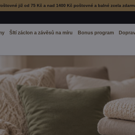
oštovné již od 75 Kč a nad 1400 Kč poštovné a balné zcela zdar
my
ŠItí záclon a závěsů na míru
Bonus program
Doprav