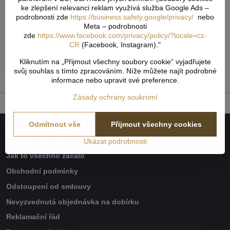
ke zlepšení relevanci reklam využívá služba Google Ads –
podrobnosti zde
https://business.safety.google/privacy/
nebo
TEIFOC Zahradní domek
Meta – podrobnosti
135 dílků pálené cihličky s
zde
https://www.facebook.com/privacy/policy/?locale=cz-
maltou 5220 STAVEBNICE
CR
(Facebook, Instagram)."
Skladem - externí sklad
1547,83 Kč
Kliknutím na „Přijmout všechny soubory cookie“ vyjadřujete
1279,20 Kč
bez DPH
svůj souhlas s tímto zpracováním. Níže můžete najít podrobné
informace nebo upravit své preference.
Zásady ochrany soukromí
Odmítnout vše
Přijmout všechny cookies
Naše společnost
Ukázat podrobnosti
Jak to všechno začalo
Obchodní podmínky
Odstoupení od smlouvy
Nevyzvednutá objednávka na dobírku
Reklamační řád