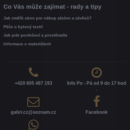
Co Vás může zajímat - rady a tipy
Jak změřit okno pro nákup záclon a závěsů?
Péče o bytový textil
Jak prát povlečení a prostěradla
Informace o materiálech
+420 605 487 193
Info Po - Pá od 9 do 17 hod​
.
gabri​.cz​@seznam​.cz
Facebook