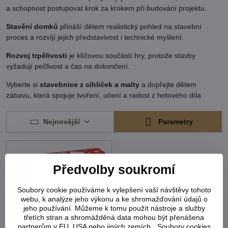
a schopnost postupovat krok za krokem při budování projektu.
Stavění domků
přináší dětem realistický pohled na stavební
proces a rozvíjí jejich představivost i technické myšlení.
Rozvoj trpělivosti
je klíčovou součástí hry, protože stavby
vyžadují pečlivost a čas na dokončení.
Vyberte si
stavebnice z cihliček a malty
a dopřejte dětem
zábavu, která spojuje tvoření, učení a radost z hotového díla.
Nejnovější
Parametry
Předvolby soukromí
Soubory cookie používáme k vylepšení vaší návštěvy tohoto
webu, k analýze jeho výkonu a ke shromažďování údajů o
jeho používání. Můžeme k tomu použít nástroje a služby
třetích stran a shromážděná data mohou být přenášena
partnerům v EU, USA nebo jiných zemích. „Soubory cookies