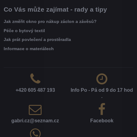
Co Vás může zajímat - rady a tipy
Jak změřit okno pro nákup záclon a závěsů?
Péče o bytový textil
Jak prát povlečení a prostěradla
Informace o materiálech
+420 605 487 193
Info Po - Pá od 9 do 17 hod​
.
gabri​.cz​@seznam​.cz
Facebook