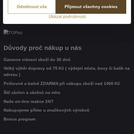
Doprava a platba
Odmítnout vše
Přijmout všechny cookies
GDPR
Ukázat podrobnosti
Kontakt
Důvody proč nákup u nás
Garance vrácení zboží do 30 dnů
Velký výběr dopravy od 75 Kč ( výdejní místa, boxy či balík na
adresu )
Poštovné a balné ZDARMA při nákupu zboží nad 1400 Kč
Šití záclon a závěsů na míru
Naše on-line reakce 24/7
Nakupujeme přímo u značkových výrobců
Bonus program