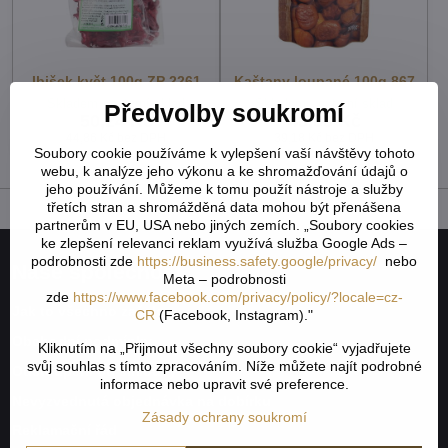
Ibišek květ 100g ZP 2261
Kaštany loupané 100g 867
Skladem - externí sklad
Skladem - externí sklad
Předvolby soukromí
50,24 Kč
43,88 Kč
44,86 Kč
bez DPH
39,18 Kč
bez DPH
Soubory cookie používáme k vylepšení vaší návštěvy tohoto
webu, k analýze jeho výkonu a ke shromažďování údajů o
jeho používání. Můžeme k tomu použít nástroje a služby
třetích stran a shromážděná data mohou být přenášena
partnerům v EU, USA nebo jiných zemích. „Soubory cookies
ke zlepšení relevanci reklam využívá služba Google Ads –
podrobnosti zde
https://business.safety.google/privacy/
nebo
Naše společnost
Meta – podrobnosti
zde
https://www.facebook.com/privacy/policy/?locale=cz-
Jak to všechno začalo
CR
(Facebook, Instagram)."
Obchodní podmínky
Kliknutím na „Přijmout všechny soubory cookie“ vyjadřujete
svůj souhlas s tímto zpracováním. Níže můžete najít podrobné
Odstoupení od smlouvy
informace nebo upravit své preference.
Nevyzvednutá objednávka na dobírku
Zásady ochrany soukromí
Reklamační řád