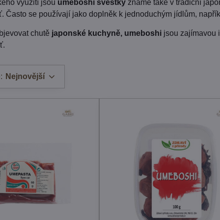
ého využití jsou
umeboshi švestky
známé také v tradiční japo
ť. Často se používají jako doplněk k jednoduchým jídlům, např
bjevovat chutě
japonské kuchyně, umeboshi
jsou zajímavou i
ť.
:
Nejnovější