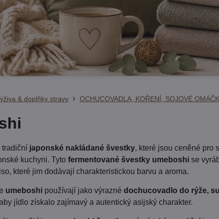
ýživa & doplňky stravy
OCHUCOVADLA, KOŘENÍ, SOJOVÉ OMÁČK
shi
 tradiční
japonské nakládané švestky
, které jsou ceněné pro 
onské kuchyni. Tyto
fermentované švestky umeboshi
se vyráb
hiso, které jim dodávají charakteristickou barvu a aroma.
se
umeboshi
používají jako výrazné
dochucovadlo do rýže, su
by jídlo získalo zajímavý a autentický asijský charakter.