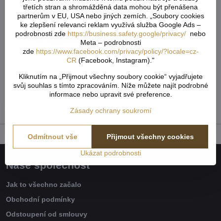
třetích stran a shromážděná data mohou být přenášena
partnerům v EU, USA nebo jiných zemích. „Soubory cookies
ke zlepšení relevanci reklam využívá služba Google Ads –
podrobnosti zde
https://business.safety.google/privacy/
nebo
Meta – podrobnosti
zde
https://www.facebook.com/privacy/policy/?locale=cz-
CR
(Facebook, Instagram)."
Sisal přírodní
Kliknutím na „Přijmout všechny soubory cookie“ vyjadřujete
Skladem - externí sklad
svůj souhlas s tímto zpracováním. Níže můžete najít podrobné
44,99 Kč
informace nebo upravit své preference.
37,18 Kč
bez DPH
Zásady ochrany soukromí
Odmítnout vše
Přijmout všechny cookies
Ukázat podrobnosti
Naše společnost
Jak to všechno začalo
Obchodní podmínky
Odstoupení od smlouvy