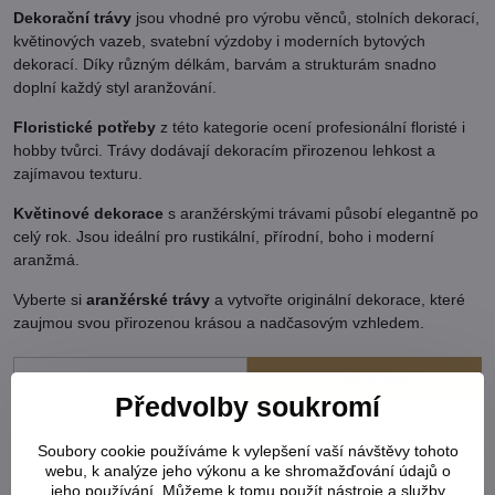
Dekorační trávy
jsou vhodné pro výrobu věnců, stolních dekorací,
květinových vazeb, svatební výzdoby i moderních bytových
dekorací. Díky různým délkám, barvám a strukturám snadno
doplní každý styl aranžování.
Floristické potřeby
z této kategorie ocení profesionální floristé i
hobby tvůrci. Trávy dodávají dekoracím přirozenou lehkost a
zajímavou texturu.
Květinové dekorace
s aranžérskými trávami působí elegantně po
celý rok. Jsou ideální pro rustikální, přírodní, boho i moderní
aranžmá.
Vyberte si
aranžérské trávy
a vytvořte originální dekorace, které
zaujmou svou přirozenou krásou a nadčasovým vzhledem.
Nejnovější
Parametry
Předvolby soukromí
Soubory cookie používáme k vylepšení vaší návštěvy tohoto
webu, k analýze jeho výkonu a ke shromažďování údajů o
jeho používání. Můžeme k tomu použít nástroje a služby