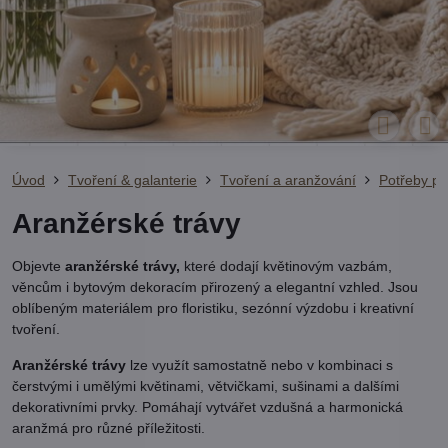
Úvod
Tvoření & galanterie
Tvoření a aranžování
Potřeby pr
Aranžérské trávy
Objevte
aranžérské trávy,
které dodají květinovým vazbám,
věncům i bytovým dekoracím přirozený a elegantní vzhled. Jsou
oblíbeným materiálem pro floristiku, sezónní výzdobu i kreativní
tvoření.
Aranžérské trávy
lze využít samostatně nebo v kombinaci s
čerstvými i umělými květinami, větvičkami, sušinami a dalšími
dekorativními prvky. Pomáhají vytvářet vzdušná a harmonická
aranžmá pro různé příležitosti.