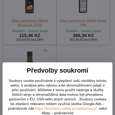
Olej mandlový 250ml
Olej mandlový 250ml Solio
Rinatura 3132
796
Skladem - externí sklad
Skladem - externí sklad
115,46 Kč
396,34 Kč
103,09 Kč
bez DPH
353,88 Kč
bez DPH
Předvolby soukromí
Soubory cookie používáme k vylepšení vaší návštěvy tohoto
webu, k analýze jeho výkonu a ke shromažďování údajů o
jeho používání. Můžeme k tomu použít nástroje a služby
třetích stran a shromážděná data mohou být přenášena
partnerům v EU, USA nebo jiných zemích. „Soubory cookies
Olej arašídový 250ml Solio
792
ke zlepšení relevanci reklam využívá služba Google Ads –
podrobnosti zde
https://business.safety.google/privacy/
nebo
Skladem - externí sklad
Meta – podrobnosti
130,25 Kč