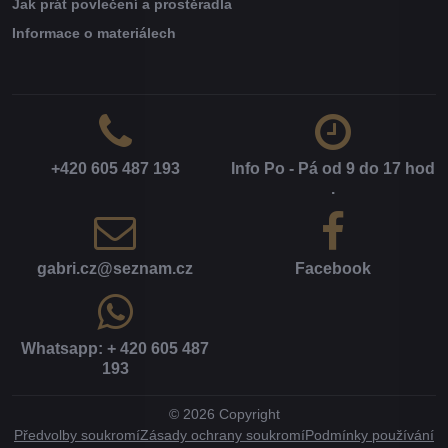
Jak prát povlečení a prostěradla
Informace o materiálech
+420 605 487 193
Info Po - Pá od 9 do 17 hod​
.
gabri​.cz​@seznam​.cz
Facebook
Whatsapp: + 420 605 487
193
©
2026
Copyright
Předvolby soukromí
Zásady ochrany soukromí
Podmínky používání