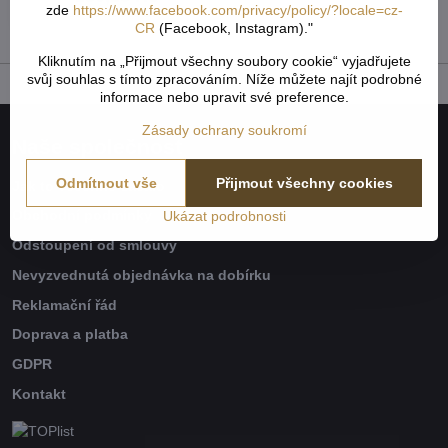
zde
https://www.facebook.com/privacy/policy/?locale=cz-
116,30 Kč
bez DPH
CR
(Facebook, Instagram)."
Kliknutím na „Přijmout všechny soubory cookie“ vyjadřujete
svůj souhlas s tímto zpracováním. Níže můžete najít podrobné
informace nebo upravit své preference.
Zásady ochrany soukromí
Naše společnost
Odmítnout vše
Přijmout všechny cookies
Jak to všechno začalo
Obchodní podmínky
Ukázat podrobnosti
Odstoupení od smlouvy
Nevyzvednutá objednávka na dobírku
Reklamační řád
Doprava a platba
GDPR
Kontakt