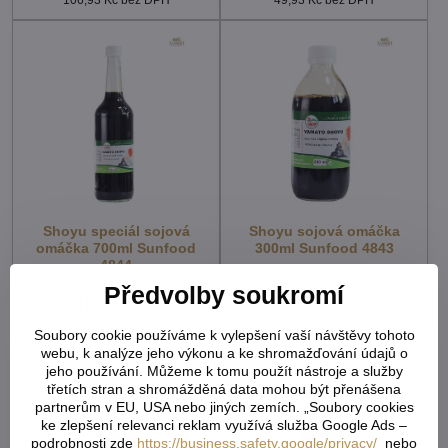
Shoyu speciál sojová
Shoyu sojová omáčka
omáčka 700ml Sunfood
300ml Sunfood 4843
4844
Skladem - externí sklad
70,65 Kč
Skladem - externí sklad
Předvolby soukromí
184,47 Kč
63,08 Kč
bez DPH
164,71 Kč
bez DPH
Soubory cookie používáme k vylepšení vaší návštěvy tohoto
webu, k analýze jeho výkonu a ke shromažďování údajů o
jeho používání. Můžeme k tomu použít nástroje a služby
třetích stran a shromážděná data mohou být přenášena
partnerům v EU, USA nebo jiných zemích. „Soubory cookies
ke zlepšení relevanci reklam využívá služba Google Ads –
podrobnosti zde
https://business.safety.google/privacy/
nebo