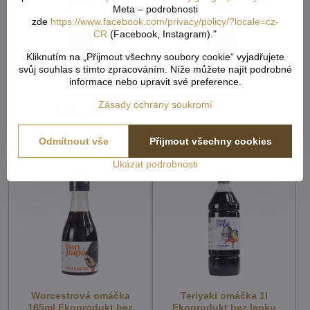
Meta – podrobnosti
zde
https://www.facebook.com/privacy/policy/?locale=cz-
CR
(Facebook, Instagram)."
Kliknutím na „Přijmout všechny soubory cookie“ vyjadřujete
svůj souhlas s tímto zpracováním. Níže můžete najít podrobné
Shoyu sojová omáčka
Tamari sojová omáčka
informace nebo upravit své preference.
175ml Sunfood 4842
175ml Sunfood bez lepku
4840
Skladem - externí sklad
Zásady ochrany soukromí
56,57 Kč
Skladem - externí sklad
73,37 Kč
50,51 Kč
bez DPH
65,50 Kč
bez DPH
Odmítnout vše
Přijmout všechny cookies
Ukázat podrobnosti
Worcestrová omáčka
Teriyaki omáčka 1l
165ml Ekoprodukt bez
Ekoprodukt bez lepku