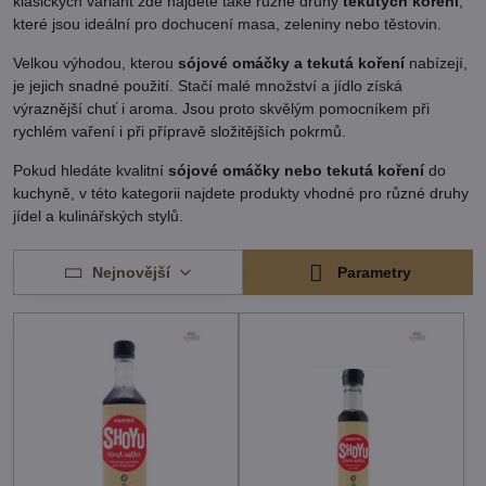
klasických variant zde najdete také různé druhy
tekutých koření
,
které jsou ideální pro dochucení masa, zeleniny nebo těstovin.
Velkou výhodou, kterou
sójové omáčky a tekutá koření
nabízejí,
je jejich snadné použití. Stačí malé množství a jídlo získá
výraznější chuť i aroma. Jsou proto skvělým pomocníkem při
rychlém vaření i při přípravě složitějších pokrmů.
Pokud hledáte kvalitní
sójové omáčky nebo tekutá koření
do
kuchyně, v této kategorii najdete produkty vhodné pro různé druhy
jídel a kulinářských stylů.
Nejnovější
Parametry