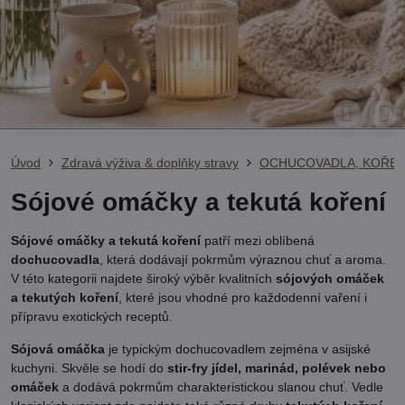
Úvod
Zdravá výživa & doplňky stravy
OCHUCOVADLA, KOŘEN
Sójové omáčky a tekutá koření
Sójové omáčky a tekutá koření
patří mezi oblíbená
dochucovadla
, která dodávají pokrmům výraznou chuť a aroma.
V této kategorii najdete široký výběr kvalitních
sójových omáček
a tekutých koření
, které jsou vhodné pro každodenní vaření i
přípravu exotických receptů.
Sójová omáčka
je typickým dochucovadlem zejména v asijské
kuchyni. Skvěle se hodí do
stir-fry jídel, marinád, polévek nebo
omáček
a dodává pokrmům charakteristickou slanou chuť. Vedle