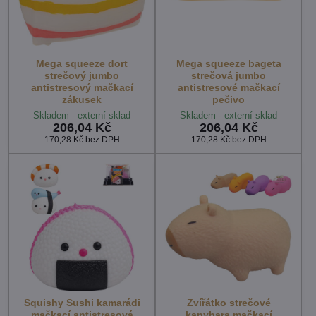
Mega squeeze dort
Mega squeeze bageta
strečový jumbo
strečová jumbo
antistresový mačkací
antistresové mačkací
zákusek
pečivo
Skladem - externí sklad
Skladem - externí sklad
206,04 Kč
206,04 Kč
170,28 Kč
bez DPH
170,28 Kč
bez DPH
Squishy Sushi kamarádi
Zvířátko strečové
mačkací antistresová
kapybara mačkací