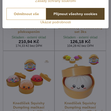
Zásady ochrany soukromí
Odmítnout vše
Přijmout všechny cookies
APHMAU Mystery
Knedlíček Squishy
Ukázat podrobnosti
MeeMeow antistresová
Dumpling mačkací
mačkací žertovinka s
antistresový vroubkovaný
překvapením
set 3ks
Skladem - externí sklad
Skladem - externí sklad
210,94 Kč
126,18 Kč
174,33 Kč
bez DPH
104,28 Kč
bez DPH
Knedlíček Squishy
Knedlíček Squishy
Dumpling mačkací
Dumpling mačkací