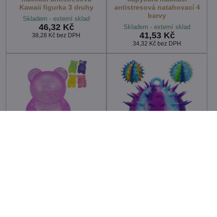
Kawaii figurka 3 druhy
antistresová natahovací 4
barvy
Skladem - externí sklad
46,32 Kč
Skladem - externí sklad
41,53 Kč
38,28 Kč
bez DPH
34,32 Kč
bez DPH
Zvířátko strečové
Míček gigantický strečový
medvídek mačkací
XL balonek antistresový s
antistresový natahovací 7
bodlinkami 3 barvy
barev
Skladem - externí sklad
222,01 Kč
Skladem - externí sklad
55,90 Kč
183,48 Kč
bez DPH
46,20 Kč
bez DPH