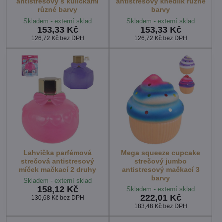
antistresový s kuličkami
antistresový knedlík různé
různé barvy
barvy
Skladem - externí sklad
Skladem - externí sklad
153,33 Kč
153,33 Kč
126,72 Kč
bez DPH
126,72 Kč
bez DPH
Lahvička parfémová
Mega squeeze cupcake
strečová antistresový
strečový jumbo
míček mačkací 2 druhy
antistresový mačkací 3
barvy
Skladem - externí sklad
158,12 Kč
Skladem - externí sklad
222,01 Kč
130,68 Kč
bez DPH
183,48 Kč
bez DPH