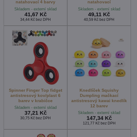
natahovací 4 barvy
natahovací
Skladem - externí sklad
Skladem - externí sklad
41,67 Kč
49,11 Kč
34,44 Kč
bez DPH
40,59 Kč
bez DPH
Spinner Finger Top fidget
Knedlíček Squishy
antistresový kov/plast 6
Dumpling mačkací
barev v krabičce
antistresový kawai knedlík
12 barev
Skladem - externí sklad
37,21 Kč
Skladem - externí sklad
147,34 Kč
30,75 Kč
bez DPH
121,77 Kč
bez DPH