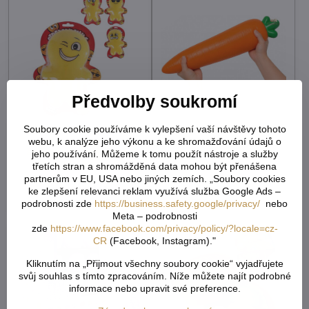
Předvolby soukromí
Mega squeeze panáček
Mega squeeze mrkev
Soubory cookie používáme k vylepšení vaší návštěvy tohoto
strečový emoji
strečová jumbo
webu, k analýze jeho výkonu a ke shromažďování údajů o
antistresový mačkací 4
antistresová mačkací
jeho používání. Můžeme k tomu použít nástroje a služby
druhy
zelenina
třetích stran a shromážděná data mohou být přenášena
partnerům v EU, USA nebo jiných zemích. „Soubory cookies
Skladem - externí sklad
Skladem - externí sklad
158,12 Kč
190,07 Kč
ke zlepšení relevanci reklam využívá služba Google Ads –
podrobnosti zde
https://business.safety.google/privacy/
nebo
130,68 Kč
bez DPH
157,08 Kč
bez DPH
Meta – podrobnosti
zde
https://www.facebook.com/privacy/policy/?locale=cz-
CR
(Facebook, Instagram)."
Kliknutím na „Přijmout všechny soubory cookie“ vyjadřujete
svůj souhlas s tímto zpracováním. Níže můžete najít podrobné
informace nebo upravit své preference.