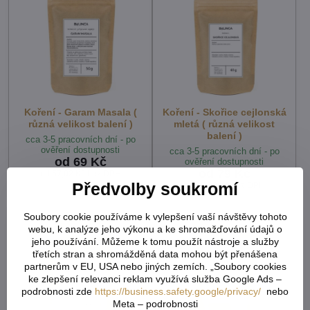
Koření - Garam Masala (
Koření - Skořice cejlonská
různá velikost balení )
mletá ( různá velikost
balení )
cca 3-5 pracovních dní - po
ověření dostupnosti
cca 3-5 pracovních dní - po
od 69 Kč
ověření dostupnosti
od 79 Kč
od 57,02 Kč
bez DPH
Předvolby soukromí
od 65,29 Kč
bez DPH
Soubory cookie používáme k vylepšení vaší návštěvy tohoto
webu, k analýze jeho výkonu a ke shromažďování údajů o
jeho používání. Můžeme k tomu použít nástroje a služby
třetích stran a shromážděná data mohou být přenášena
partnerům v EU, USA nebo jiných zemích. „Soubory cookies
ke zlepšení relevanci reklam využívá služba Google Ads –
podrobnosti zde
https://business.safety.google/privacy/
nebo
Meta – podrobnosti