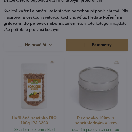
značek
, které odpovídá vašim chuťovým preferencím.
Kvalitní
koření a směsi koření
vám pomohou připravit chutná jídla
inspirovaná českou i světovou kuchyní. Ať už hledáte
koření na
grilování, do polévek nebo na zeleninu,
v této kategorii najdete
vše potřebné pro vaši kuchyni.
Nejnovější
Parametry
Hořčičné semínko BIO
Plechovka 100ml s
100g IPJ 6263
neprůhledným víkem
Skladem - externí sklad
cca 3-5 pracovních dní - po