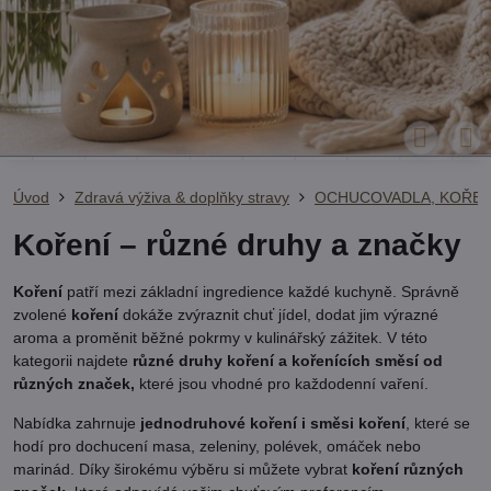
Úvod
Zdravá výživa & doplňky stravy
OCHUCOVADLA, KOŘEN
Koření – různé druhy a značky
Koření
patří mezi základní ingredience každé kuchyně. Správně
zvolené
koření
dokáže zvýraznit chuť jídel, dodat jim výrazné
aroma a proměnit běžné pokrmy v kulinářský zážitek. V této
kategorii najdete
různé druhy koření a kořenících směsí od
různých značek,
které jsou vhodné pro každodenní vaření.
Nabídka zahrnuje
jednodruhové koření i směsi koření
, které se
hodí pro dochucení masa, zeleniny, polévek, omáček nebo
marinád. Díky širokému výběru si můžete vybrat
koření různých