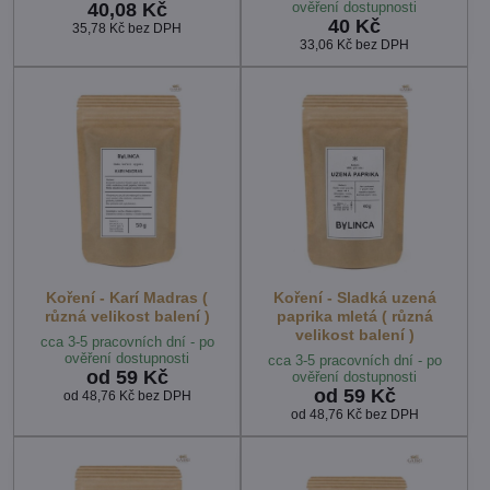
40,08 Kč
ověření dostupnosti
40 Kč
35,78 Kč
bez DPH
33,06 Kč
bez DPH
Koření - Karí Madras (
Koření - Sladká uzená
různá velikost balení )
paprika mletá ( různá
velikost balení )
cca 3-5 pracovních dní - po
ověření dostupnosti
cca 3-5 pracovních dní - po
od 59 Kč
ověření dostupnosti
od 59 Kč
od 48,76 Kč
bez DPH
od 48,76 Kč
bez DPH