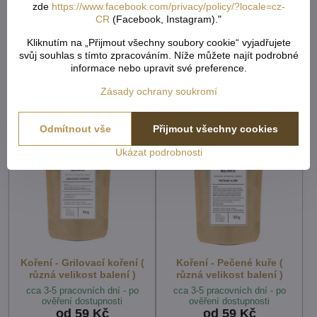
zde
https://www.facebook.com/privacy/policy/?locale=cz-
CR
(Facebook, Instagram)."
Koření - Gulášové koření (
Vývar - zeleninový vývar
Kliknutím na „Přijmout všechny soubory cookie“ vyjadřujete
různá velikost balení )
250g
svůj souhlas s tímto zpracováním. Níže můžete najít podrobné
cca 3-5 pracovních dní - po
cca 3-5 pracovních dní - po
informace nebo upravit své preference.
ověření dostupnosti
ověření dostupnosti
od 59 Kč
129 Kč
Zásady ochrany soukromí
od 48,76 Kč
bez DPH
106,61 Kč
bez DPH
Odmítnout vše
Přijmout všechny cookies
Ukázat podrobnosti
Koření - Grilovací koření (
Koření - Pečené kuře (
různá velikost balení )
různá velikost balení )
cca 3-5 pracovních dní - po
cca 3-5 pracovních dní - po
ověření dostupnosti
ověření dostupnosti
od 59 Kč
od 59 Kč