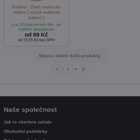
Koření - Zlatá směs do
mléka ( různá velikost
balení )
cca 3-5 pracovních dní - po
ověření dostupnosti
od 89 Kč
od 73,55 Kč
bez DPH
Nejsou žádné další produkty.
1
2
Naše společnost
Jak to všechno začalo
Obchodní podmínky