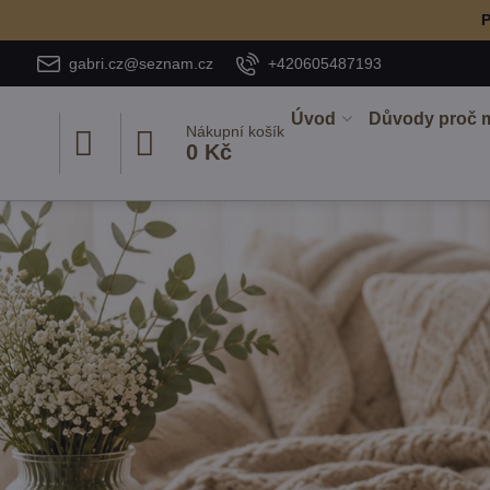
P
gabri.cz@seznam.cz
+420605487193
Úvod
Důvody proč 
Nákupní košík
0 Kč