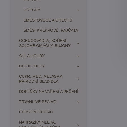
OŘECHY
SMĚSI OVOCE A OŘECHŮ
SMĚSI KREKROVÉ, RAJČATA
OCHUCOVADLA, KOŘENÍ,
SOJOVÉ OMÁČKY, BUJONY
SŮL A HOUBY
OLEJE, OCTY
CUKR, MED, MELASA A
PŘÍRODNÍ SLADIDLA
DOPLŇKY NA VAŘENÍ A PEČENÍ
TRVANLIVÉ PEČIVO
ČERSTVÉ PEČIVO
NÁHRAŽKY MLÉKA,