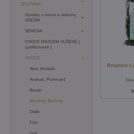
ZELENINA
Výrobky z ovoce a zeleniny
GREŠÍK
SEMENA
OVOCE MRAZEM SUŠENÉ (
Lyofilizované )
OVOCE
Brusnice s 
Aloe, Amalaki
Ananas, Pomeranč
Skla
Banán
9
Brusinky, Borůvky
Datle
Fíky
Goji