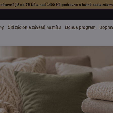
oštovné již od 75 Kč a nad 1400 Kč poštovné a balné zcela zdar
my
ŠItí záclon a závěsů na míru
Bonus program
Doprav