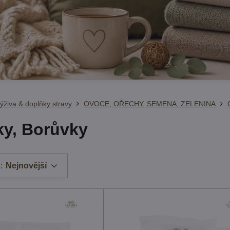
ýživa & doplňky stravy
OVOCE, OŘECHY, SEMENA, ZELENINA
ky, Borůvky
:
Nejnovější