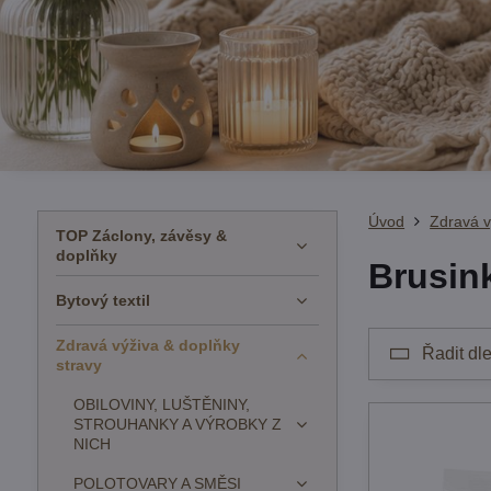
Úvod
Zdravá v
TOP Záclony, závěsy &
doplňky
Brusin
Bytový textil
Zdravá výživa & doplňky
Řadit dle
stravy
OBILOVINY, LUŠTĚNINY,
STROUHANKY A VÝROBKY Z
NICH
POLOTOVARY A SMĚSI