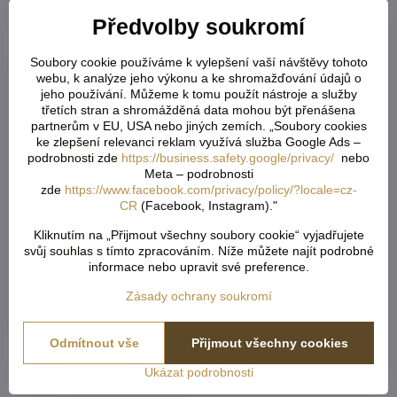
Předvolby soukromí
Hořčice plnotučná s frukt.
Hořčice kremžská s frukt.
250g Klášterní 2648
250g Klášterní 2647
Soubory cookie používáme k vylepšení vaší návštěvy tohoto
Skladem - externí sklad
Skladem - externí sklad
webu, k analýze jeho výkonu a ke shromažďování údajů o
62,58 Kč
67,40 Kč
jeho používání. Můžeme k tomu použít nástroje a služby
55,88 Kč
bez DPH
60,18 Kč
bez DPH
třetích stran a shromážděná data mohou být přenášena
partnerům v EU, USA nebo jiných zemích. „Soubory cookies
ke zlepšení relevanci reklam využívá služba Google Ads –
podrobnosti zde
https://business.safety.google/privacy/
nebo
Meta – podrobnosti
zde
https://www.facebook.com/privacy/policy/?locale=cz-
CR
(Facebook, Instagram)."
Kliknutím na „Přijmout všechny soubory cookie“ vyjadřujete
svůj souhlas s tímto zpracováním. Níže můžete najít podrobné
informace nebo upravit své preference.
Zásady ochrany soukromí
Hořčice celozrnná s vínem
250g Klášterní 2646
Odmítnout vše
Přijmout všechny cookies
Skladem - externí sklad
77,02 Kč
Ukázat podrobnosti
68,77 Kč
bez DPH