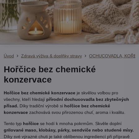
Úvod
Zdravá výživa & doplňky stravy
OCHUCOVADLA, KOŘEN
Hořčice bez chemické
konzervace
Hořčice bez chemické konzervace
je skvělou volbou pro
všechny, kteří hledají
přírodní dochucovadla bez zbytečných
přísad.
Díky tradiční výrobě si
hořčice bez chemické
konzervace
zachovává svou přirozenou chuť, aroma i kvalitu.
Tento typ
hořčice
se hodí k mnoha pokrmům. Skvěle doplní
grilované maso, klobásy, párky, sendviče nebo studené mísy.
Díky své výrazné chuti je také oblíbenou ingrediencí při přípravě