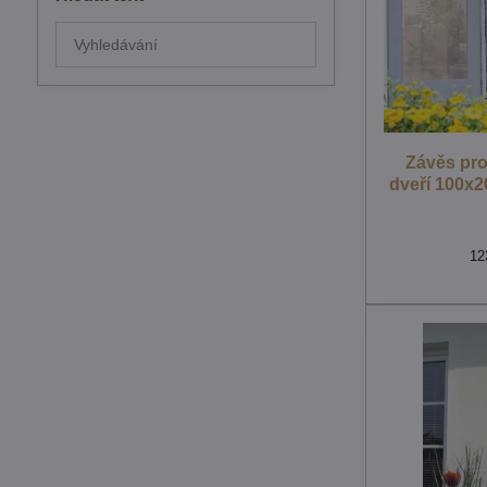
Prohledat
výsledky
filtru
fulltextem
Závěs pro
dveří 100x20
12