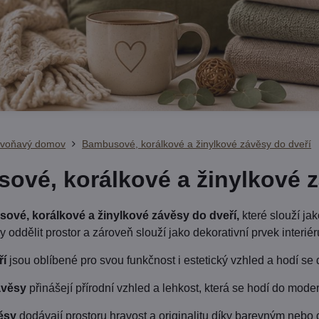
 voňavý domov
Bambusové, korálkové a žinylkové závěsy do dveří
ové, korálkové a žinylkové z
ové, korálkové a žinylkové závěsy do dveří,
které slouží ja
 oddělit prostor a zároveň slouží jako dekorativní prvek interiér
ří
jsou oblíbené pro svou funkčnost i estetický vzhled a hodí se 
věsy
přinášejí přírodní vzhled a lehkost, která se hodí do moder
ěsy
dodávají prostoru hravost a originalitu díky barevným nebo