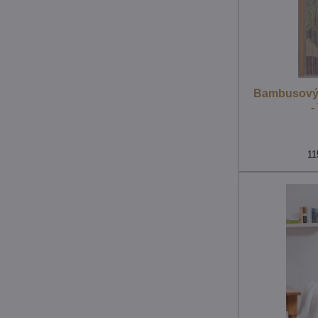
Bambusový 
-
11