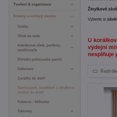
Tvoření & organizace
Žinylkové záv
Krásný a voňavý domov
Vyberte si
závě
Svíčky
Vůně do auta
U korálkov
Interiérové vůně, parfémy,
výdejní mí
osvěžovače
nesplňuje 
Přírodní pohlcovače pachů
Dekorace
Řadit dle
Zarážky do dveří
Bambusové, korálkové a žinylkové
závěsy do dveří
Koberce - běhouny
Taburety