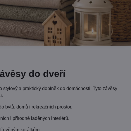
ávěsy do dveří
ko stylový a praktický doplněk do domácnosti. Tyto závěsy
u.
do bytů, domů i rekreačních prostor.
ních i přírodně laděných interiérů.
 dřevěným korálkům.