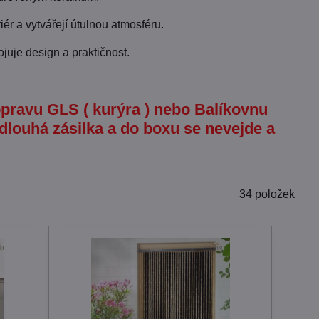
ér a vytvářejí útulnou atmosféru.
juje design a praktičnost.
pravu GLS ( kurýra ) nebo Balíkovnu
 dlouhá zásilka a do boxu se nevejde a
34
položek