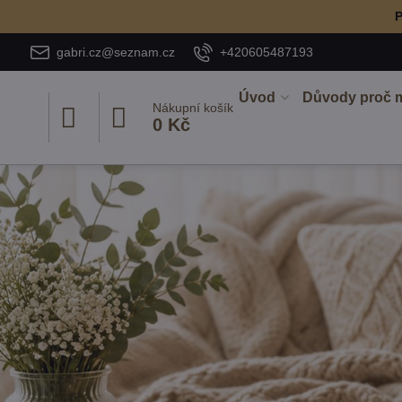
P
gabri.cz@seznam.cz
+420605487193
Úvod
Důvody proč 
Nákupní košík
0 Kč