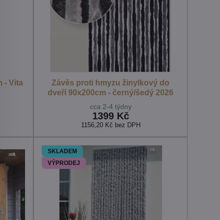
- Vita
Závěs proti hmyzu žinylkový do
dveří 90x200cm - černý/šedý 2026
cca 2-4 týdny
1399 Kč
1156,20 Kč
bez DPH
SKLADEM
VÝPRODEJ