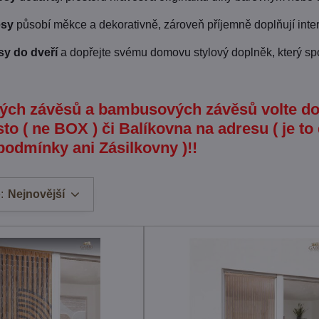
ěsy
působí měkce a dekorativně, zároveň příjemně doplňují interi
sy do dveří
a dopřejte svému domovu stylový doplněk, který spo
ých závěsů a bambusových závěsů volte do
sto ( ne BOX ) či Balíkovna na adresu ( je to
podmínky ani Zásilkovny )!!
:
Nejnovější