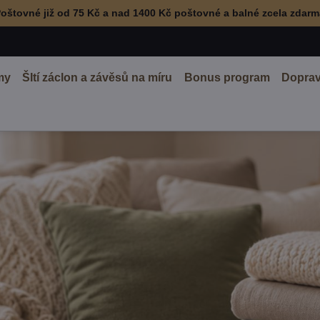
oštovné již od 75 Kč a nad 1400 Kč poštovné a balné zcela zdar
my
ŠItí záclon a závěsů na míru
Bonus program
Doprav