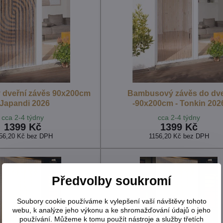
dveřní závěs 90x200cm
Bambusový závěs do dve
 Japandi 2026
-90x200cm - Tonkin 202
cca 2-4 týdny
cca 2-4 týdny
1399 Kč
1399 Kč
56,20 Kč
bez DPH
1156,20 Kč
bez DPH
Předvolby soukromí
Soubory cookie používáme k vylepšení vaší návštěvy tohoto
webu, k analýze jeho výkonu a ke shromažďování údajů o jeho
používání. Můžeme k tomu použít nástroje a služby třetích