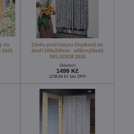
ý do
Závěs proti hmyzu žinylkový do
ý 2026
dveří 100x200cm - stříbrný/šedý
SKLADEM 2026
Skladem
1499 Kč
1238,84 Kč
bez DPH