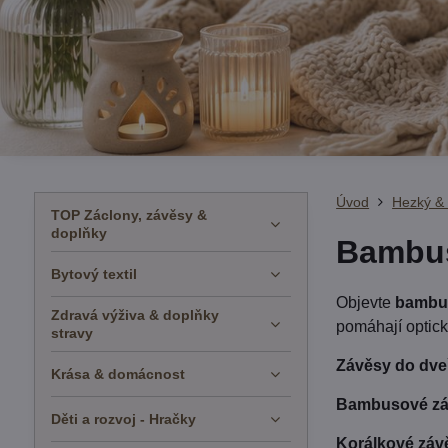
Úvod
Hezký &
TOP Záclony, závěsy &
doplňky
Bambus
Bytový textil
Objevte
bambus
Zdravá výživa & doplňky
pomáhají opticky
stravy
Závěsy do dve
Krása & domácnost
Bambusové zá
Děti a rozvoj - Hračky
Korálkové záv