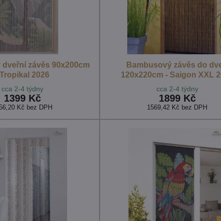
dveřní závěs 90x200cm
Bambusový závěs do dve
 Tropikal 2026
120x220cm - Saigon XXL 
cca 2-4 týdny
cca 2-4 týdny
1399 Kč
1899 Kč
56,20 Kč
bez DPH
1569,42 Kč
bez DPH