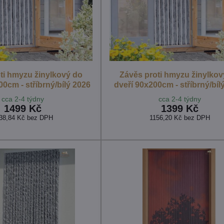
ti hmyzu žinylkový do
Závěs proti hmyzu žinylkov
0cm - stříbrný/bílý 2026
dveří 90x200cm - stříbrný/bíl
cca 2-4 týdny
cca 2-4 týdny
1499 Kč
1399 Kč
38,84 Kč
bez DPH
1156,20 Kč
bez DPH