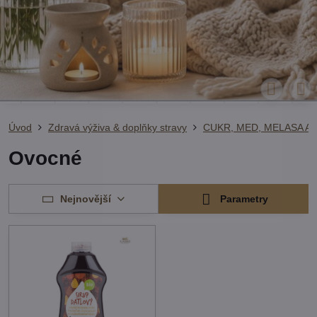
Úvod
Zdravá výživa & doplňky stravy
CUKR, MED, MELASA A 
Ovocné
Nejnovější
Parametry