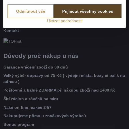
Reklamační řád
Odmítnout vše
Přijmout všechny cookies
Doprava a platba
Ukázat podrobnosti
GDPR
Kontakt
Důvody proč nákup u nás
Garance vrácení zboží do 30 dnů
Velký výběr dopravy od 75 Kč ( výdejní místa, boxy či balík na
adresu )
Poštovné a balné ZDARMA při nákupu zboží nad 1400 Kč
Šití záclon a závěsů na míru
Naše on-line reakce 24/7
Nakupujeme přímo u značkových výrobců
Bonus program