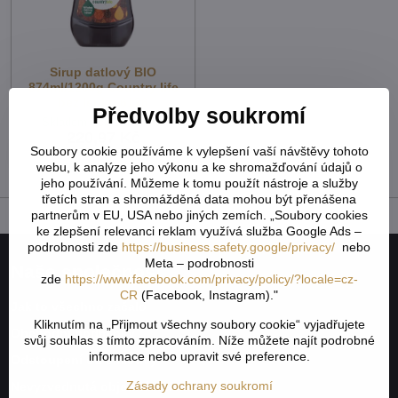
Sirup datlový BIO
874ml/1200g Country life
bez lepku 6126
Předvolby soukromí
Skladem - externí sklad
220,97 Kč
Soubory cookie používáme k vylepšení vaší návštěvy tohoto
197,29 Kč
bez DPH
webu, k analýze jeho výkonu a ke shromažďování údajů o
jeho používání. Můžeme k tomu použít nástroje a služby
třetích stran a shromážděná data mohou být přenášena
partnerům v EU, USA nebo jiných zemích. „Soubory cookies
ke zlepšení relevanci reklam využívá služba Google Ads –
podrobnosti zde
https://business.safety.google/privacy/
nebo
Meta – podrobnosti
Naše společnost
zde
https://www.facebook.com/privacy/policy/?locale=cz-
CR
(Facebook, Instagram)."
Jak to všechno začalo
Kliknutím na „Přijmout všechny soubory cookie“ vyjadřujete
Obchodní podmínky
svůj souhlas s tímto zpracováním. Níže můžete najít podrobné
informace nebo upravit své preference.
Odstoupení od smlouvy
Zásady ochrany soukromí
Nevyzvednutá objednávka na dobírku