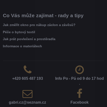
Co Vás může zajímat - rady a tipy
Jak změřit okno pro nákup záclon a závěsů?
Péče o bytový textil
Jak prát povlečení a prostěradla
Informace o materiálech
+420 605 487 193
Info Po - Pá od 9 do 17 hod​
.
gabri​.cz​@seznam​.cz
Facebook