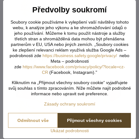
Předvolby soukromí
Soubory cookie používáme k vylepšení vaší návštěvy tohoto
webu, k analýze jeho výkonu a ke shromažďování údajů o
jeho používání. Můžeme k tomu použít nástroje a služby
Mošt Jablko & Rakytník 3 l
Mošt Jablko & Červená
třetích stran a shromážděná data mohou být přenášena
GREŠÍK Ovocná šťáva (4
řepa 3 l GREŠÍK Ovocno-
partnerům v EU, USA nebo jiných zemích. „Soubory cookies
ks/kart)
zeleninová šťáva (4
ke zlepšení relevanci reklam využívá služba Google Ads –
ks/kart)
Skladem - externí sklad
podrobnosti zde
https://business.safety.google/privacy/
nebo
215,28 Kč
Skladem - externí sklad
Meta – podrobnosti
227,67 Kč
177,92 Kč
bez DPH
zde
https://www.facebook.com/privacy/policy/?locale=cz-
188,16 Kč
bez DPH
CR
(Facebook, Instagram)."
Kliknutím na „Přijmout všechny soubory cookie“ vyjadřujete
svůj souhlas s tímto zpracováním. Níže můžete najít podrobné
informace nebo upravit své preference.
Zásady ochrany soukromí
Odmítnout vše
Přijmout všechny cookies
Ukázat podrobnosti