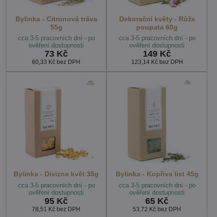
Bylinka - Citronová tráva
Dekorační květy - Růže
55g
poupata 60g
cca 3-5 pracovních dní - po
cca 3-5 pracovních dní - po
ověření dostupnosti
ověření dostupnosti
73 Kč
149 Kč
60,33 Kč
bez DPH
123,14 Kč
bez DPH
Bylinka - Divizna květ 35g
Bylinka - Kopřiva list 45g
cca 3-5 pracovních dní - po
cca 3-5 pracovních dní - po
ověření dostupnosti
ověření dostupnosti
95 Kč
65 Kč
78,51 Kč
bez DPH
53,72 Kč
bez DPH