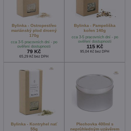
Bylinka - Ostropestřec
Bylinka - Pampeliška
mariánský plod drcený
kořen 140g
170g
cca 3-5 pracovních dní - po
ověření dostupnosti
cca 3-5 pracovních dní - po
115 Kč
ověření dostupnosti
79 Kč
95,04 Kč
bez DPH
65,29 Kč
bez DPH
Bylinka - Kontryhel nať
Plechovka 400ml s
55g
neprůhledným uzávěrem