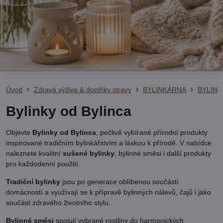
Úvod
Zdravá výživa & doplňky stravy
BYLINKÁRNA
BYLINY
Bylinky od Bylinca
Objevte
Bylinky od Bylinca
, pečlivě vybírané přírodní produkty
inspirované tradičním bylinkářstvím a láskou k přírodě. V nabídce
naleznete kvalitní
sušené bylinky
, bylinné směsi i další produkty
pro každodenní použití.
Tradiční bylinky
jsou po generace oblíbenou součástí
domácností a využívají se k přípravě bylinných nálevů, čajů i jako
součást zdravého životního stylu.
Bylinné směsi
spojují vybrané rostliny do harmonických