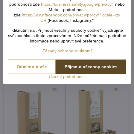
podrobnosti zde
https://business.safety.google/privacy/
nebo
Meta – podrobnosti
zde
https://www.facebook.com/privacy/policy/?locale=cz-
CR
(Facebook, Instagram)."
Kliknutím na „Přijmout všechny soubory cookie“ vyjadřujete
svůj souhlas s tímto zpracováním. Níže můžete najít podrobné
informace nebo upravit své preference.
Bylinka - Šalvěj list 60g
Dekorační květy - Chrpa
Zásady ochrany soukromí
okvětí 20g
cca 3-5 pracovních dní - po
ověření dostupnosti
cca 3-5 pracovních dní - po
69 Kč
ověření dostupnosti
Odmítnout vše
Přijmout všechny cookies
119 Kč
57,02 Kč
bez DPH
Ukázat podrobnosti
98,35 Kč
bez DPH