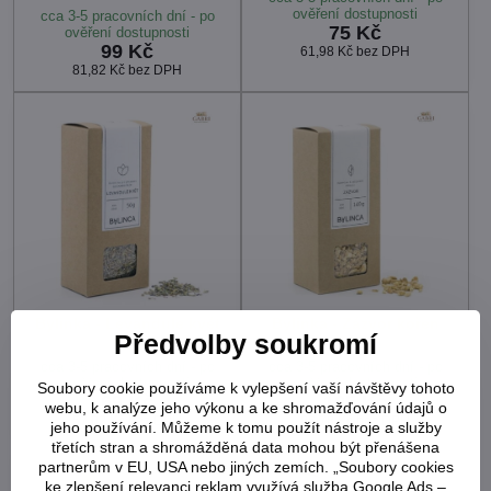
ověření dostupnosti
cca 3-5 pracovních dní - po
75 Kč
ověření dostupnosti
99 Kč
61,98 Kč
bez DPH
81,82 Kč
bez DPH
Bylinka - Levandule květ
Bylinka - Zázvor kořen
Předvolby soukromí
45g
140g
cca 3-5 pracovních dní - po
cca 3-5 pracovních dní - po
ověření dostupnosti
ověření dostupnosti
Soubory cookie používáme k vylepšení vaší návštěvy tohoto
69 Kč
105 Kč
webu, k analýze jeho výkonu a ke shromažďování údajů o
57,02 Kč
bez DPH
86,78 Kč
bez DPH
jeho používání. Můžeme k tomu použít nástroje a služby
třetích stran a shromážděná data mohou být přenášena
partnerům v EU, USA nebo jiných zemích. „Soubory cookies
ke zlepšení relevanci reklam využívá služba Google Ads –