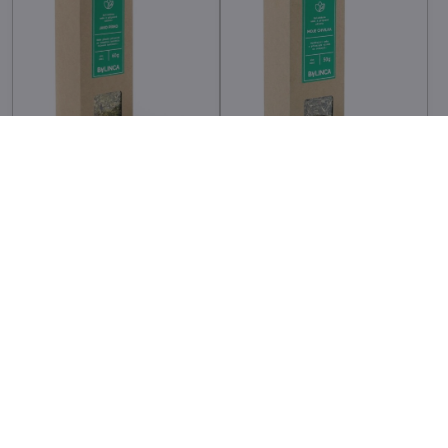
Bylinná směs - Jako pírko
Bylinná směs - Moje
60g
chvilka 50g
cca 3-5 pracovních dní - po
cca 3-5 pracovních dní - po
ověření dostupnosti
ověření dostupnosti
75 Kč
85 Kč
61,98 Kč
bez DPH
70,25 Kč
bez DPH