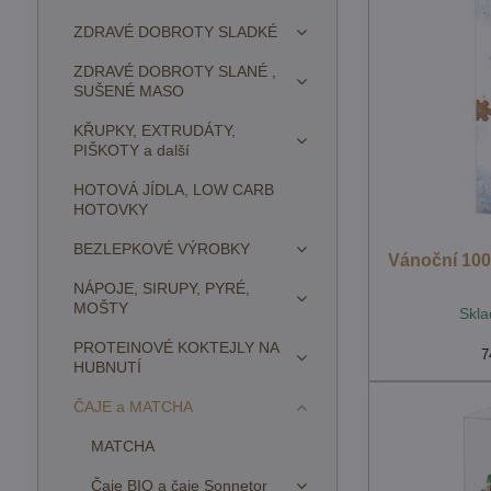
ZDRAVÉ DOBROTY SLADKÉ
ZDRAVÉ DOBROTY SLANÉ ,
SUŠENÉ MASO
KŘUPKY, EXTRUDÁTY,
PIŠKOTY a další
HOTOVÁ JÍDLA, LOW CARB
HOTOVKY
BEZLEPKOVÉ VÝROBKY
Vánoční 100
NÁPOJE, SIRUPY, PYRÉ,
MOŠTY
Skla
PROTEINOVÉ KOKTEJLY NA
7
HUBNUTÍ
ČAJE a MATCHA
MATCHA
Čaje BIO a čaje Sonnetor