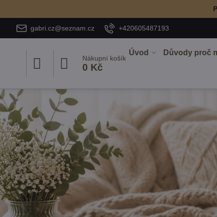
P
gabri.cz@seznam.cz
+420605487193
Úvod
Důvody proč 
Nákupní košík
0 Kč