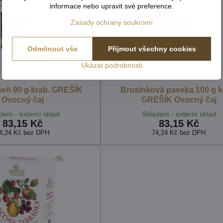
informace nebo upravit své preference.
Zásady ochrany soukromí
Odmítnout vše
Přijmout všechny cookies
Ukázat podrobnosti
šeň 90 g krab. GREŠÍK
Brusinková paseka 100 g k
Ovocný čaj
GREŠÍK Ovocný čaj
dem - externí sklad
Skladem - externí sklad
83,15 Kč
83,15 Kč
4,24 Kč
bez DPH
74,24 Kč
bez DPH