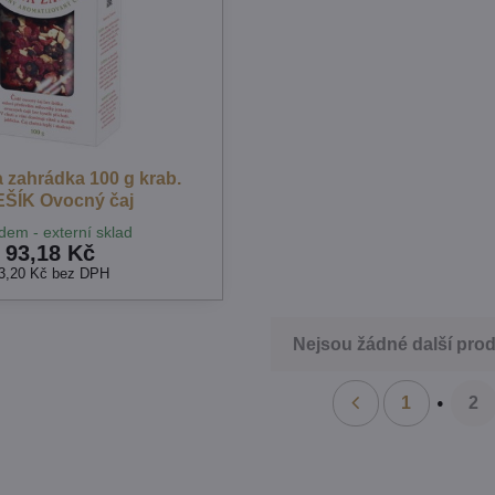
 zahrádka 100 g krab.
ŠÍK Ovocný čaj
dem - externí sklad
93,18 Kč
3,20 Kč
bez DPH
Nejsou žádné další prod
1
2