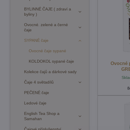
BYLINNÉ ČAJE ( zdraví a
byliny )
Ovocné. zelené a černé
čaje
SYPANÉ čaje
Ovocné čaje sypané
KOLDOKOL sypané čaje
Ovocné p
GRE
Kolekce čajů a dárkové sady
Skla
Čaje 4 světadílů
8
PEČENÉ čaje
Ledové čaje
English Tea Shop a
Samahan
Čajové příslušenství