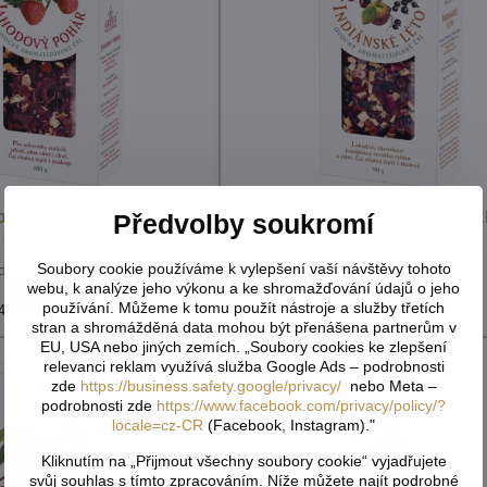
hár 100 g krab. GREŠÍK
Indiánské léto 90 g krab. G
Předvolby soukromí
Ovocný čaj
Ovocný čaj
Soubory cookie používáme k vylepšení vaší návštěvy tohoto
dem - externí sklad
Skladem - externí sklad
83,15 Kč
83,15 Kč
webu, k analýze jeho výkonu a ke shromažďování údajů o jeho
používání. Můžeme k tomu použít nástroje a služby třetích
4,24 Kč
bez DPH
74,24 Kč
bez DPH
stran a shromážděná data mohou být přenášena partnerům v
EU, USA nebo jiných zemích. „Soubory cookies ke zlepšení
relevanci reklam využívá služba Google Ads – podrobnosti
zde
https://business.safety.google/privacy/
nebo Meta –
podrobnosti zde
https://www.facebook.com/privacy/policy/?
locale=cz-CR
(Facebook, Instagram)."
Kliknutím na „Přijmout všechny soubory cookie“ vyjadřujete
svůj souhlas s tímto zpracováním. Níže můžete najít podrobné