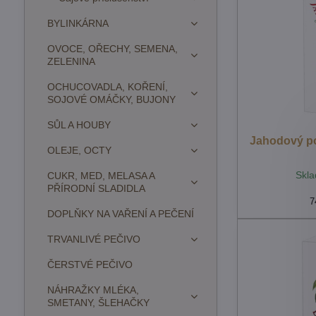
BYLINKÁRNA
OVOCE, OŘECHY, SEMENA,
ZELENINA
OCHUCOVADLA, KOŘENÍ,
SOJOVÉ OMÁČKY, BUJONY
SŮL A HOUBY
Jahodový po
OLEJE, OCTY
Skla
CUKR, MED, MELASA A
PŘÍRODNÍ SLADIDLA
7
DOPLŇKY NA VAŘENÍ A PEČENÍ
TRVANLIVÉ PEČIVO
ČERSTVÉ PEČIVO
NÁHRAŽKY MLÉKA,
SMETANY, ŠLEHAČKY