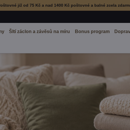
oštovné již od 75 Kč a nad 1400 Kč poštovné a balné zcela zdar
my
ŠItí záclon a závěsů na míru
Bonus program
Doprav