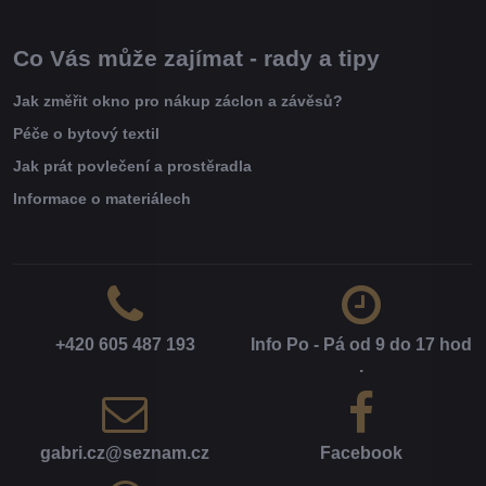
Co Vás může zajímat - rady a tipy
Jak změřit okno pro nákup záclon a závěsů?
Péče o bytový textil
Jak prát povlečení a prostěradla
Informace o materiálech
+420 605 487 193
Info Po - Pá od 9 do 17 hod​
.
gabri​.cz​@seznam​.cz
Facebook