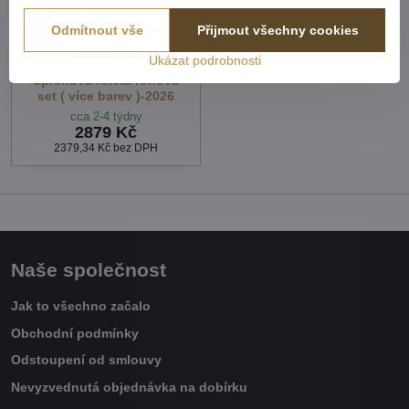
Odmítnout vše
Přijmout všechny cookies
Ukázat podrobnosti
Sprchová roleta rohová
set ( více barev )-2026
cca 2-4 týdny
2879 Kč
2379,34 Kč
bez DPH
Naše společnost
Jak to všechno začalo
Obchodní podmínky
Odstoupení od smlouvy
Nevyzvednutá objednávka na dobírku