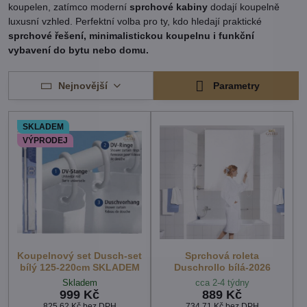
koupelen, zatímco moderní
sprchové kabiny
dodají koupelně
luxusní vzhled. Perfektní volba pro ty, kdo hledají praktické
sprchové řešení, minimalistickou koupelnu i funkční
vybavení do bytu nebo domu.
Nejnovější
Parametry
SKLADEM
VÝPRODEJ
Koupelnový set Dusch-set
Sprchová roleta
bílý 125-220cm SKLADEM
Duschrollo bílá-2026
Skladem
cca 2-4 týdny
999 Kč
889 Kč
825,62 Kč
bez DPH
734,71 Kč
bez DPH