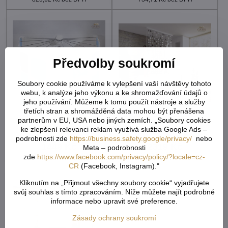
Předvolby soukromí
Soubory cookie používáme k vylepšení vaší návštěvy tohoto
webu, k analýze jeho výkonu a ke shromažďování údajů o
jeho používání. Můžeme k tomu použít nástroje a služby
třetích stran a shromážděná data mohou být přenášena
Sprchový držák Spider
Sprchová roleta set ( více
partnerům v EU, USA nebo jiných zemích. „Soubory cookies
big-2026
barev ) 2026
ke zlepšení relevanci reklam využívá služba Google Ads –
cca 2-4 týdny
cca 2-4 týdny
podrobnosti zde
https://business.safety.google/privacy/
nebo
1449 Kč
2319 Kč
Meta – podrobnosti
1197,52 Kč
bez DPH
1916,53 Kč
bez DPH
zde
https://www.facebook.com/privacy/policy/?locale=cz-
CR
(Facebook, Instagram)."
Kliknutím na „Přijmout všechny soubory cookie“ vyjadřujete
svůj souhlas s tímto zpracováním. Níže můžete najít podrobné
informace nebo upravit své preference.
Zásady ochrany soukromí