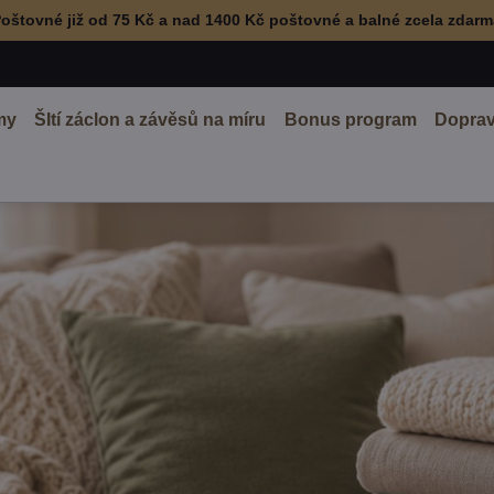
oštovné již od 75 Kč a nad 1400 Kč poštovné a balné zcela zdar
my
ŠItí záclon a závěsů na míru
Bonus program
Doprav