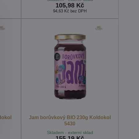
105,98 Kč
94,63 Kč
bez DPH
dokol
Jam borůvkový BIO 230g Koldokol
5430
Skladem - externí sklad
155,19 Kč