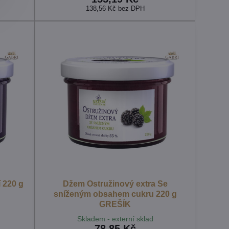
138,56 Kč
bez DPH
 220 g
Džem Ostružinový extra Se
sníženým obsahem cukru 220 g
GREŠÍK
Skladem - externí sklad
78,85 Kč