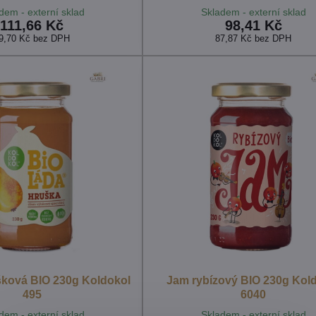
dem - externí sklad
Skladem - externí sklad
111,66 Kč
98,41 Kč
9,70 Kč
bez DPH
87,87 Kč
bez DPH
šková BIO 230g Koldokol
Jam rybízový BIO 230g Kol
495
6040
dem - externí sklad
Skladem - externí sklad