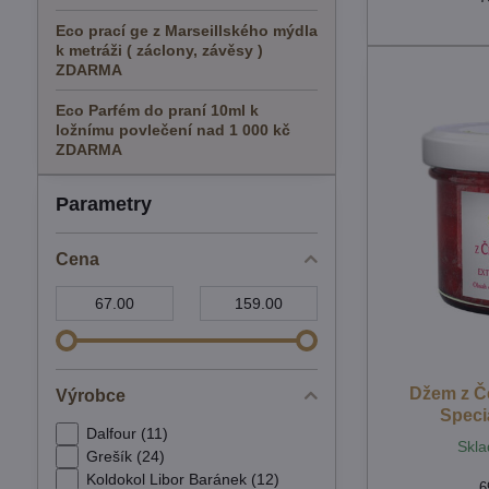
Eco prací ge z Marseillského mýdla
k metráži ( záclony, závěsy )
ZDARMA
Eco Parfém do praní 10ml k
ložnímu povlečení nad 1 000 kč
ZDARMA
Parametry
Cena
Od:
Do:
Džem z Č
Výrobce
Speci
Dalfour (11)
Skla
Grešík (24)
Koldokol Libor Baránek (12)
6