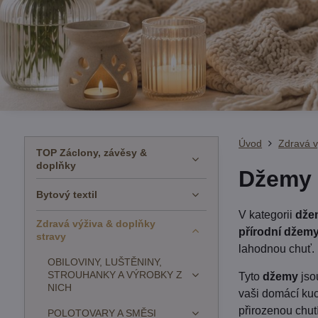
Úvod
Zdravá v
TOP Záclony, závěsy &
doplňky
Džemy 
Bytový textil
V kategorii
dže
Zdravá výživa & doplňky
přírodní džem
stravy
lahodnou chuť.
OBILOVINY, LUŠTĚNINY,
STROUHANKY A VÝROBKY Z
Tyto
džemy
jso
NICH
vaši domácí kuc
přirozenou chutí
POLOTOVARY A SMĚSI