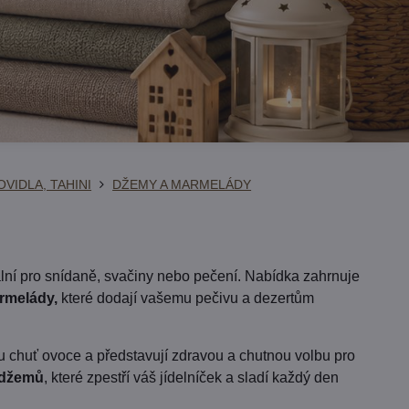
VIDLA, TAHINI
DŽEMY A MARMELÁDY
eální pro snídaně, svačiny nebo pečení. Nabídka zahrnuje
rmelády,
které dodají vašemu pečivu a dezertům
u chuť ovoce a představují zdravou a chutnou volbu pro
 džemů
, které zpestří váš jídelníček a sladí každý den