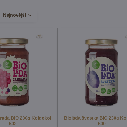
:
Nejnovější
hrada BIO 230g Koldokol
Bioláda švestka BIO 230g Ko
502
500