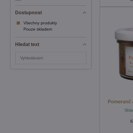
Dostupnost
Všechny produkty
Pouze skladem
Hledat text
Prohledat
výsledky
filtru
fulltextem
Pomeranč 
Skla
6