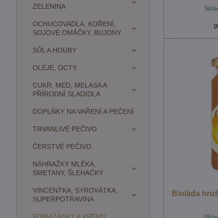
ZELENINA
Skla
OCHUCOVADLA, KOŘENÍ,
9
SOJOVÉ OMÁČKY, BUJONY
SŮL A HOUBY
OLEJE, OCTY
CUKR, MED, MELASA A
PŘÍRODNÍ SLADIDLA
DOPLŇKY NA VAŘENÍ A PEČENÍ
TRVANLIVÉ PEČIVO
ČERSTVÉ PEČIVO
NÁHRAŽKY MLÉKA,
SMETANY, ŠLEHAČKY
VINCENTKA, SYROVÁTKA,
Bioláda hru
SUPERPOTRAVINA
POMAZÁNKY A KRÉMY
Skla