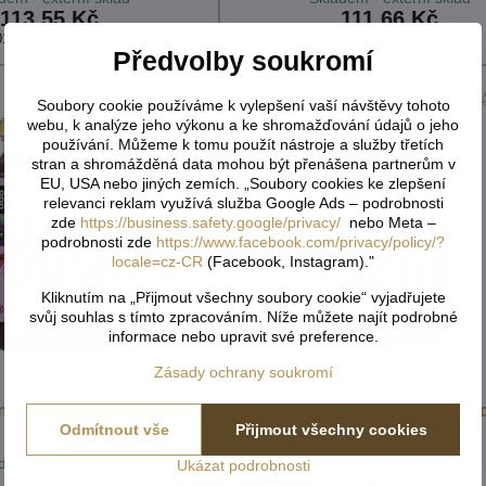
113,55 Kč
111,66 Kč
01,39 Kč
bez DPH
99,70 Kč
bez DPH
Předvolby soukromí
Soubory cookie používáme k vylepšení vaší návštěvy tohoto
webu, k analýze jeho výkonu a ke shromažďování údajů o jeho
používání. Můžeme k tomu použít nástroje a služby třetích
stran a shromážděná data mohou být přenášena partnerům v
EU, USA nebo jiných zemích. „Soubory cookies ke zlepšení
relevanci reklam využívá služba Google Ads – podrobnosti
zde
https://business.safety.google/privacy/
nebo Meta –
podrobnosti zde
https://www.facebook.com/privacy/policy/?
locale=cz-CR
(Facebook, Instagram)."
Kliknutím na „Přijmout všechny soubory cookie“ vyjadřujete
svůj souhlas s tímto zpracováním. Níže můžete najít podrobné
informace nebo upravit své preference.
Zásady ochrany soukromí
nový BIO 230g Koldokol
Jam malinový BIO 230g Kol
Odmítnout vše
Přijmout všechny cookies
5433
5431
dem - externí sklad
Skladem - externí sklad
Ukázat podrobnosti
96,52 Kč
119,23 Kč