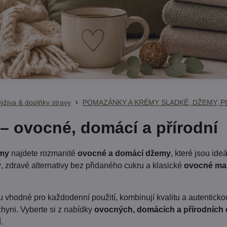
ýživa & doplňky stravy
POMAZÁNKY A KRÉMY SLADKÉ, DŽEMY, PO
– ovocné, domácí a přírodní
my
najdete rozmanité
ovocné a domácí džemy
, které jsou id
y
, zdravé alternativy bez přidaného cukru a klasické
ovocné ma
u vhodné pro každodenní použití, kombinují kvalitu a autenticko
hyni. Vyberte si z nabídky
ovocných, domácích a přírodních
.