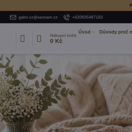
P
gabri.cz@seznam.cz
+420605487193
Úvod
Důvody proč 
Nákupní košík
0 Kč