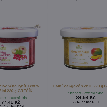
erveného rybízu extra
Čatní Mangové s chilli 220 g
ální 220 g GREŠÍK
Skladem - externí sklad
84,58 Kč
dem - externí sklad
77,41 Kč
75,52 Kč
bez DPH
9,12 Kč
bez DPH