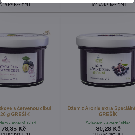
6,18 Kč
bez DPH
106,46 Kč
bez DPH
tkové s červenou cibulí
Džem z Aronie extra Speciální
220 g GREŠÍK
GREŠÍK
dem - externí sklad
Skladem - externí sklad
78,85 Kč
80,28 Kč
0,40 Kč
bez DPH
71,68 Kč
bez DPH