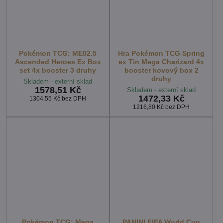
Pokémon TCG: ME02.5
Hra Pokémon TCG Spring
Ascended Heroes Ex Box
ex Tin Mega Charizard 4x
set 4x booster 3 druhy
booster kovový box 2
druhy
Skladem - externí sklad
1578,51 Kč
Skladem - externí sklad
1472,33 Kč
1304,55 Kč
bez DPH
1216,80 Kč
bez DPH
Pokémon TCG: Mega
PANINI FIFA World Cup