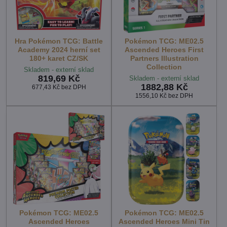
Hra Pokémon TCG: Battle
Pokémon TCG: ME02.5
Academy 2024 herní set
Ascended Heroes First
180+ karet CZ/SK
Partners Illustration
Collection
Skladem - externí sklad
819,69 Kč
Skladem - externí sklad
1882,88 Kč
677,43 Kč
bez DPH
1556,10 Kč
bez DPH
Pokémon TCG: ME02.5
Pokémon TCG: ME02.5
Ascended Heroes
Ascended Heroes Mini Tin