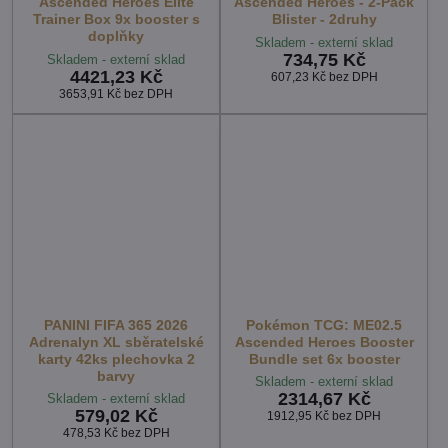
Ascended Heroes Elite
Ascended Heroes - 2-Pack
Trainer Box 9x booster s
Blister - 2druhy
doplňky
Skladem - externí sklad
734,75 Kč
Skladem - externí sklad
4421,23 Kč
607,23 Kč
bez DPH
3653,91 Kč
bez DPH
PANINI FIFA 365 2026
Pokémon TCG: ME02.5
Adrenalyn XL sběratelské
Ascended Heroes Booster
karty 42ks plechovka 2
Bundle set 6x booster
barvy
Skladem - externí sklad
2314,67 Kč
Skladem - externí sklad
579,02 Kč
1912,95 Kč
bez DPH
478,53 Kč
bez DPH