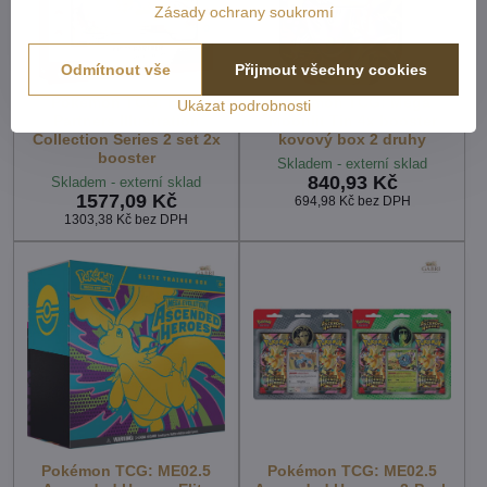
Zásady ochrany soukromí
Odmítnout vše
Přijmout všechny cookies
Pokémon TCG: First
Pokémon TCG: Mega
Ukázat podrobnosti
Partners Illustration
Moonlit Tin 4x booster
Collection Series 2 set 2x
kovový box 2 druhy
booster
Skladem - externí sklad
840,93 Kč
Skladem - externí sklad
1577,09 Kč
694,98 Kč
bez DPH
1303,38 Kč
bez DPH
Pokémon TCG: ME02.5
Pokémon TCG: ME02.5