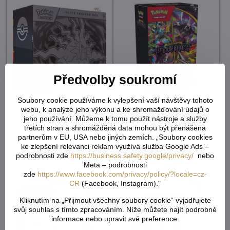
Předvolby soukromí
Soubory cookie používáme k vylepšení vaší návštěvy tohoto
Pokémon TCG: ME05
Pokémon TCG: ME05
webu, k analýze jeho výkonu a ke shromažďování údajů o
Pitch Black Elite Trainer
Pitch Black Booster
jeho používání. Můžeme k tomu použít nástroje a služby
Box set 9x booster s
Bundle set 6x booster
třetích stran a shromážděná data mohou být přenášena
doplňky
Skladem - externí sklad
partnerům v EU, USA nebo jiných zemích. „Soubory cookies
1156,63 Kč
Skladem - externí sklad
ke zlepšení relevanci reklam využívá služba Google Ads –
2103,73 Kč
955,89 Kč
bez DPH
podrobnosti zde
https://business.safety.google/privacy/
nebo
1738,62 Kč
bez DPH
Meta – podrobnosti
zde
https://www.facebook.com/privacy/policy/?locale=cz-
CR
(Facebook, Instagram)."
Kliknutím na „Přijmout všechny soubory cookie“ vyjadřujete
svůj souhlas s tímto zpracováním. Níže můžete najít podrobné
informace nebo upravit své preference.