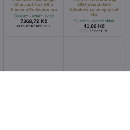
Charizard X ex Ultra
2026 sběratelské
Premium Collection hra
fotbalové samolepky set
7ks
Skladem - externí sklad
7368,72 Kč
Skladem - externí sklad
41,06 Kč
6089,85 Kč
bez DPH
33,93 Kč
bez DPH
PANINI FIFA World Cup
PANINI FIFA World Cup
2026 sběratelské album na
2026 sběratelské album na
samolepky pevná vazba
samolepky měkká vazba
Skladem - externí sklad
Skladem - externí sklad
260,77 Kč
69,45 Kč
232,83 Kč
bez DPH
62,01 Kč
bez DPH