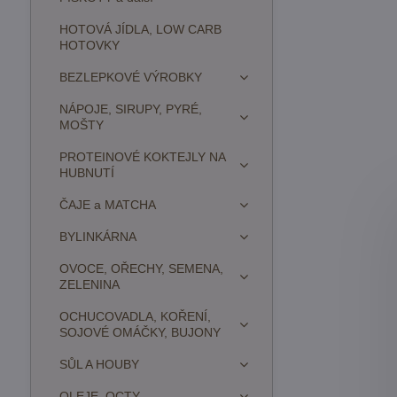
HOTOVÁ JÍDLA, LOW CARB
HOTOVKY
BEZLEPKOVÉ VÝROBKY
NÁPOJE, SIRUPY, PYRÉ,
MOŠTY
PROTEINOVÉ KOKTEJLY NA
HUBNUTÍ
ČAJE a MATCHA
BYLINKÁRNA
OVOCE, OŘECHY, SEMENA,
ZELENINA
OCHUCOVADLA, KOŘENÍ,
SOJOVÉ OMÁČKY, BUJONY
SŮL A HOUBY
OLEJE, OCTY