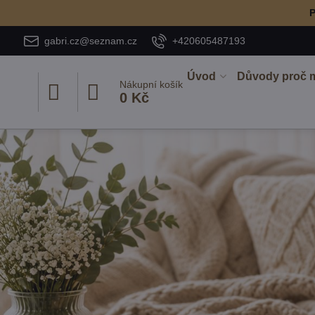
P
gabri.cz@seznam.cz
+420605487193
Úvod
Důvody proč 
Nákupní košík
0 Kč