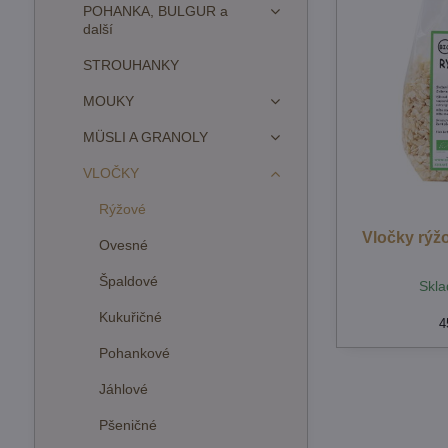
POHANKA, BULGUR a
další
STROUHANKY
MOUKY
MÜSLI A GRANOLY
VLOČKY
Rýžové
Vločky rýž
Ovesné
Špaldové
Skla
Kukuřičné
4
Pohankové
Jáhlové
Pšeničné