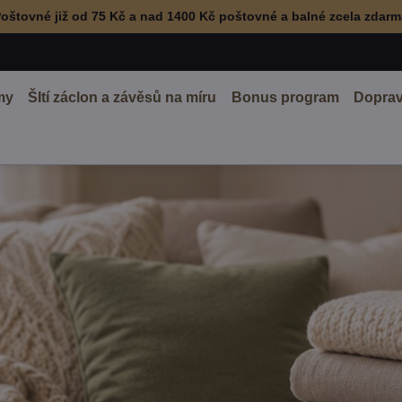
oštovné již od 75 Kč a nad 1400 Kč poštovné a balné zcela zdar
my
ŠItí záclon a závěsů na míru
Bonus program
Doprav