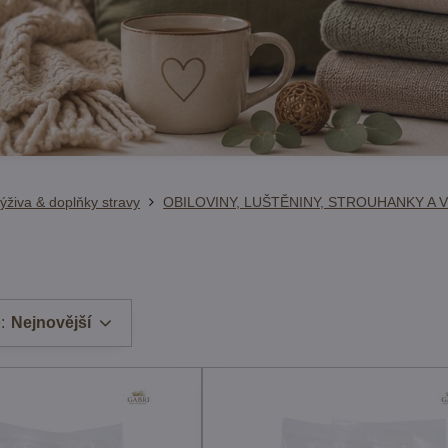
ýživa & doplňky stravy
OBILOVINY, LUŠTĚNINY, STROUHANKY A 
é
:
Nejnovější