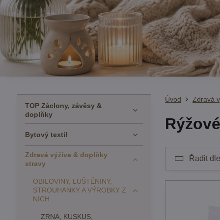
Úvod
Zdravá v
TOP Záclony, závěsy &
doplňky
Rýžov
Bytový textil
Zdravá výživa & doplňky
Řadit dle
stravy
OBILOVINY, LUŠTĚNINY,
STROUHANKY A VÝROBKY Z
NICH
ZRNA, KUSKUS,