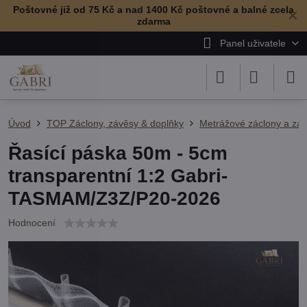
Poštovné již od 75 Kč a nad 1400 Kč poštovné a balné zcela
✕
zdarma
Panel uživatele
Úvod
TOP Záclony, závěsy & doplňky
Metrážové záclony a zá
Řasící páska 50m - 5cm
transparentní 1:2 Gabri-
TASMAM/Z3Z/P20-2026
Hodnocení