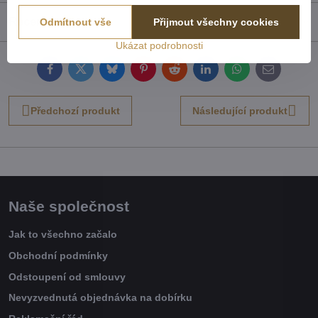
Recenze
Odmítnout vše
Přijmout všechny cookies
0
Ukázat podrobnosti
Facebook
Twitter
Bluesky
Pinterest
Reddit
LinkedIn
WhatsApp
E-
mail
Předchozí produkt
Následující produkt
Naše společnost
Jak to všechno začalo
Obchodní podmínky
Odstoupení od smlouvy
Nevyzvednutá objednávka na dobírku