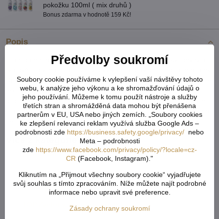
pokožku 100ml ( mix druhů )
Bonus zdarma v hodnotě 159 Kč!
Popis
Předvolby soukromí
Transparentní řasící páska ze 100% polyesteru je lehký, pevný a
tvarově stálý materiál určený k vytváření pravidelného řasení látek.
Soubory cookie používáme k vylepšení vaší návštěvy tohoto
Díky své průhlednosti je nenápadná a vhodná i pro jemné či světlé
webu, k analýze jeho výkonu a ke shromažďování údajů o
textilie, kde neruší vzhled. Polyester zajišťuje vysokou odolnost
jeho používání. Můžeme k tomu použít nástroje a služby
proti roztržení, minimální srážlivost a dlouhou životnost. Páska je
třetích stran a shromážděná data mohou být přenášena
stabilní, snadno se přišívá a dobře drží tvar i při častém používání
partnerům v EU, USA nebo jiných zemích. „Soubory cookies
nebo praní. Ideální pro záclony, dekorační textilie i bytový textil.
ke zlepšení relevanci reklam využívá služba Google Ads –
podrobnosti zde
https://business.safety.google/privacy/
nebo
Více z kategorie
Meta – podrobnosti
zde
https://www.facebook.com/privacy/policy/?locale=cz-
Metrážové záclony a závěsy
CR
(Facebook, Instagram)."
Řasící pásky na záclony a doplňky
Kliknutím na „Přijmout všechny soubory cookie“ vyjadřujete
svůj souhlas s tímto zpracováním. Níže můžete najít podrobné
Řasící pásky celé balení
informace nebo upravit své preference.
TOP Záclony, závěsy & doplňky
Zásady ochrany soukromí