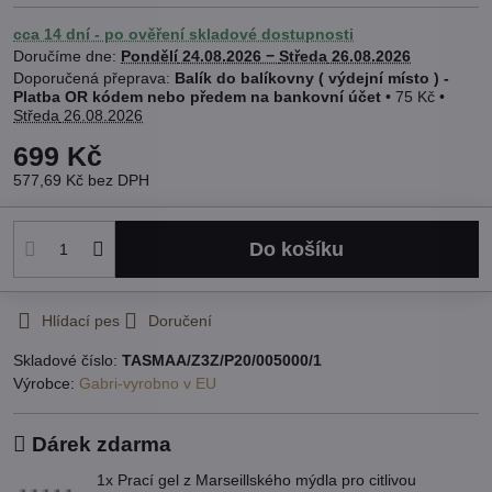
cca 14 dní - po ověření skladové dostupnosti
Doručíme dne:
Pondělí
24.08.2026 −
Středa
26.08.2026
Balík do balíkovny ( výdejní místo ) -
Platba OR kódem nebo předem na bankovní účet
•
75 Kč
•
Středa
26.08.2026
699 Kč
577,69 Kč
bez DPH
Do košíku
Hlídací pes
Doručení
Skladové číslo:
TASMAA/Z3Z/P20/005000/1
Výrobce:
Gabri-vyrobno v EU
Dárek zdarma
1x Prací gel z Marseillského mýdla pro citlivou