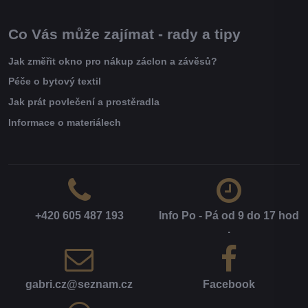
Co Vás může zajímat - rady a tipy
Jak změřit okno pro nákup záclon a závěsů?
Péče o bytový textil
Jak prát povlečení a prostěradla
Informace o materiálech
+420 605 487 193
Info Po - Pá od 9 do 17 hod​
.
gabri​.cz​@seznam​.cz
Facebook