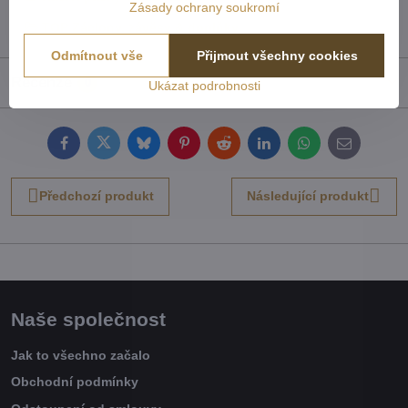
Zásady ochrany soukromí
TOP Záclony, závěsy & doplňky
Odmítnout vše
Přijmout všechny cookies
Recenze
0
Ukázat podrobnosti
Facebook
Twitter
Bluesky
Pinterest
Reddit
LinkedIn
WhatsApp
E-
mail
Předchozí produkt
Následující produkt
Naše společnost
Jak to všechno začalo
Obchodní podmínky