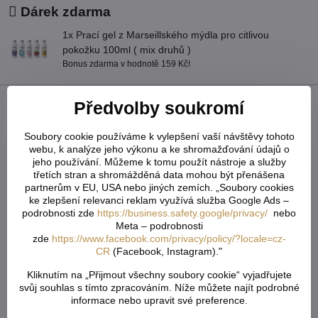
Dárek zdarma
1x Prací gel z Marseillského mýdla pro citlivou
pokožku 100ml ( mix druhů )
Bonus zdarma v hodnotě 159 Kč!
Popis
Předvolby soukromí
Transparentní řasící páska ze 100% polyesteru je lehký, pevný a
Soubory cookie používáme k vylepšení vaší návštěvy tohoto
tvarově stálý materiál určený k vytváření pravidelného řasení látek.
webu, k analýze jeho výkonu a ke shromažďování údajů o
Díky své průhlednosti je nenápadná a vhodná i pro jemné či světlé
jeho používání. Můžeme k tomu použít nástroje a služby
textilie, kde neruší vzhled. Polyester zajišťuje vysokou odolnost
třetích stran a shromážděná data mohou být přenášena
partnerům v EU, USA nebo jiných zemích. „Soubory cookies
proti roztržení, minimální srážlivost a dlouhou životnost. Páska je
ke zlepšení relevanci reklam využívá služba Google Ads –
stabilní, snadno se přišívá a dobře drží tvar i při častém používání
podrobnosti zde
https://business.safety.google/privacy/
nebo
nebo praní. Ideální pro záclony, dekorační textilie i bytový textil.
Meta – podrobnosti
zde
https://www.facebook.com/privacy/policy/?locale=cz-
Více z kategorie
CR
(Facebook, Instagram)."
Metrážové záclony a závěsy
Kliknutím na „Přijmout všechny soubory cookie“ vyjadřujete
svůj souhlas s tímto zpracováním. Níže můžete najít podrobné
Řasící pásky na záclony a doplňky
informace nebo upravit své preference.
Řasící pásky celé balení