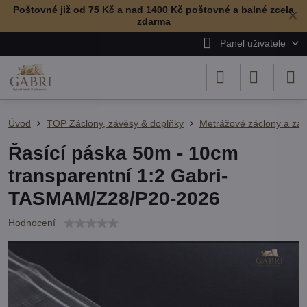
Poštovné již od 75 Kč a nad 1400 Kč poštovné a balné zcela
✕
zdarma
Panel uživatele
Úvod
TOP Záclony, závěsy & doplňky
Metrážové záclony a zá
Řasící páska 50m - 10cm
transparentní 1:2 Gabri-
TASMAM/Z28/P20-2026
Hodnocení