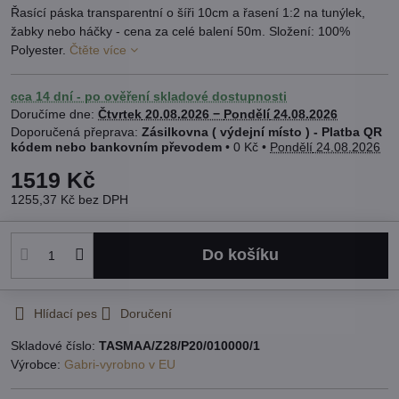
Řasící páska transparentní o šíři 10cm a řasení 1:2 na tunýlek,
žabky nebo háčky - cena za celé balení 50m. Složení: 100%
Polyester.
Čtěte více
cca 14 dní - po ověření skladové dostupnosti
Doručíme dne:
Čtvrtek
20.08.2026 −
Pondělí
24.08.2026
Zásilkovna ( výdejní místo ) - Platba QR
kódem nebo bankovním převodem
•
0 Kč
•
Pondělí
24.08.2026
1519 Kč
1255,37 Kč
bez DPH
Do košíku
Hlídací pes
Doručení
Skladové číslo:
TASMAA/Z28/P20/010000/1
Výrobce:
Gabri-vyrobno v EU