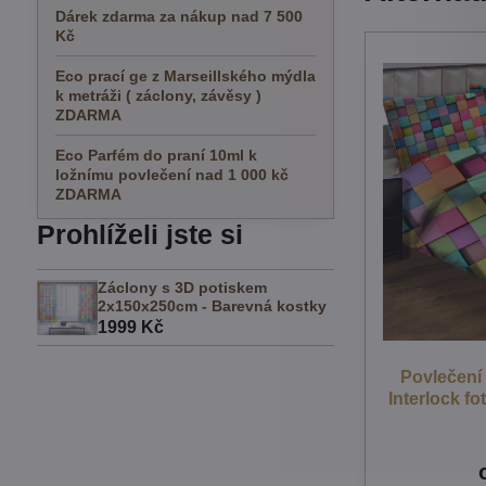
Dárek zdarma za nákup nad 7 500
Kč
Eco prací ge z Marseillského mýdla
k metráži ( záclony, závěsy )
ZDARMA
Eco Parfém do praní 10ml k
ložnímu povlečení nad 1 000 kč
ZDARMA
Prohlíželi jste si
Záclony s 3D potiskem
2x150x250cm - Barevná kostky
1999 Kč
Povlečení
Interlock fo