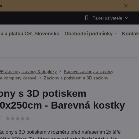
✕
ma
Panel uživatele
a a platba ČR, Slovensko
Obchodní podmínky
Kontak
P Záclony, závěsy & doplňky
Kusové záclony a závěsy
 a komplety kusové
Záclony s potiskem a 3D záclony
ony s 3D potiskem
0x250cm - Barevná kostky
í
áclony s 3D potiskem v rozměru před nařasením 2x šíře