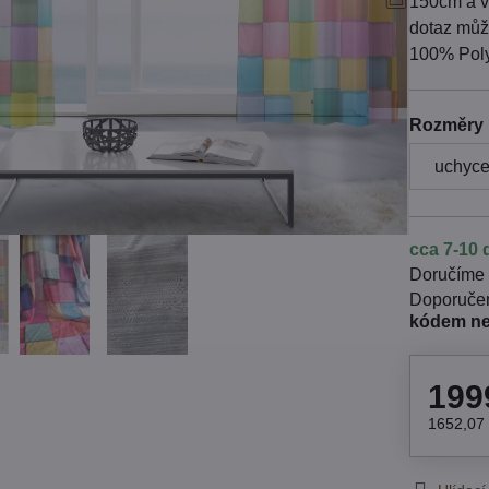
150cm a v
dotaz může
100% Poly
Rozměry 
cca 7-10 
Doručíme
kódem n
199
1652,07