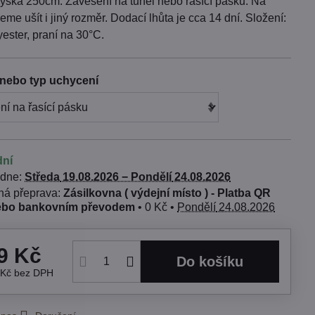
ýška 250cm. Zavěšení na tunel nebo řasící pásku. Na
me ušít i jiný rozměr. Dodací lhůta je cca 14 dní. Složení:
ester, praní na 30°C.
nebo typ uchycení
dní
 dne:
Středa
19.08.2026 −
Pondělí
24.08.2026
Zásilkovna ( výdejní místo ) - Platba QR
ebo bankovním převodem
•
0 Kč
•
Pondělí
24.08.2026
9 Kč
Do košíku
 Kč
bez DPH