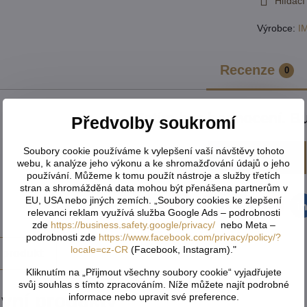
Hlídací
Výrobce:
I
Recenze
0
Zatím bez hodnocení. Bu
Předvolby soukromí
Soubory cookie používáme k vylepšení vaší návštěvy tohoto
Přidat recenzi
webu, k analýze jeho výkonu a ke shromažďování údajů o jeho
používání. Můžeme k tomu použít nástroje a služby třetích
stran a shromážděná data mohou být přenášena partnerům v
EU, USA nebo jiných zemích. „Soubory cookies ke zlepšení
Facebook
Twitter
Bluesky
Pinterest
Reddit
L
relevanci reklam využívá služba Google Ads – podrobnosti
zde
https://business.safety.google/privacy/
nebo Meta –
podrobnosti zde
https://www.facebook.com/privacy/policy/?
locale=cz-CR
(Facebook, Instagram)."
 produkt
Kliknutím na „Přijmout všechny soubory cookie“ vyjadřujete
svůj souhlas s tímto zpracováním. Níže můžete najít podrobné
ivní produkty
informace nebo upravit své preference.