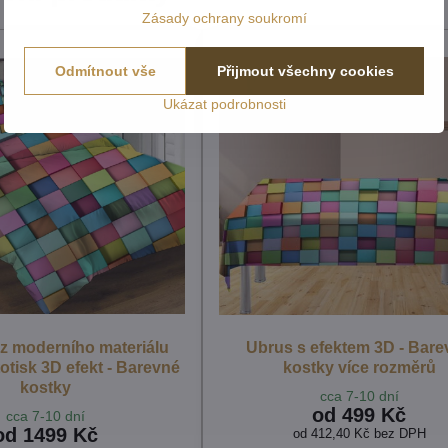
Zásady ochrany soukromí
Odmítnout vše
Přijmout všechny cookies
Ukázat podrobnosti
 z moderního materiálu
Ubrus s efektem 3D - Bar
totisk 3D efekt - Barevné
kostky více rozměrů
kostky
cca 7-10 dní
od 499 Kč
cca 7-10 dní
od 1499 Kč
od 412,40 Kč
bez DPH