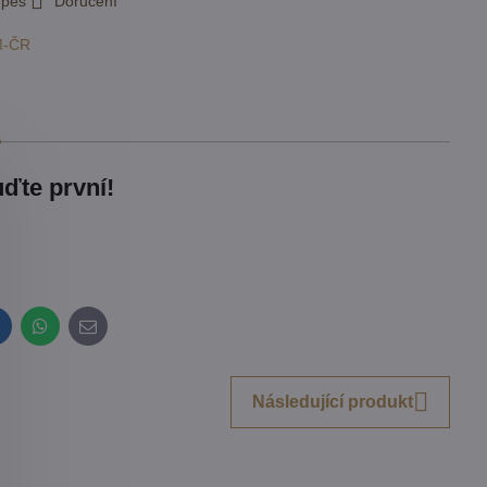
 pes
Doručení
M-ČR
ďte první!
inkedIn
WhatsApp
E-
mail
Následující produkt