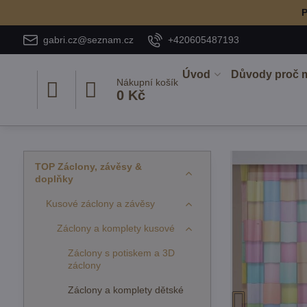
P
gabri.cz@seznam.cz
+420605487193
Úvod
Důvody proč 
Nákupní košík
0 Kč
TOP Záclony, závěsy &
doplňky
Kusové záclony a závěsy
Záclony a komplety kusové
Záclony s potiskem a 3D
záclony
Záclony a komplety dětské