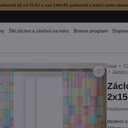
oštovné již od 75 Kč a nad 1400 Kč poštovné a balné zcela zdar
my
ŠItí záclon a závěsů na míru
Bonus program
Doprav
Úvod
TO
Záclony
Zácl
2x15
Hodnocen
Moderní z