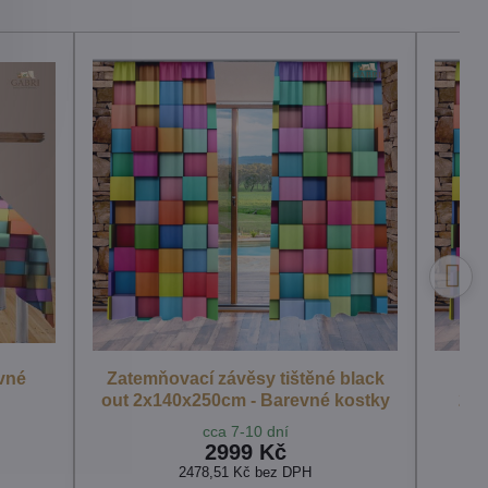
evné
Zatemňovací závěsy tištěné black
out 2x140x250cm - Barevné kostky
2x1
cca 7-10 dní
2999 Kč
2478,51 Kč
bez DPH